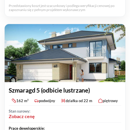
Przedstawiony koszt jest szacunkowy i podlega weryfikacji cenowej po
zapoznaniu się z pełnym projektem wykonawczym
Szmaragd 5 (odbicie lustrzane)
162 m²
podwójny
działka od 22 m
piętrowy
Stan surowy:
Zobacz cenę
Prace deweloperskie: