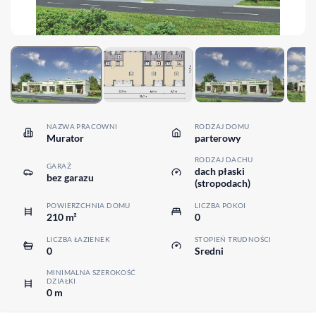
NAZWA PRACOWNI
RODZAJ DOMU
Murator
parterowy
RODZAJ DACHU
GARAŻ
dach płaski
bez garazu
(stropodach)
POWIERZCHNIA DOMU
LICZBA POKOI
210 m²
0
LICZBA ŁAZIENEK
STOPIEŃ TRUDNOŚCI
0
Sredni
MINIMALNA SZEROKOŚĆ
DZIAŁKI
0 m