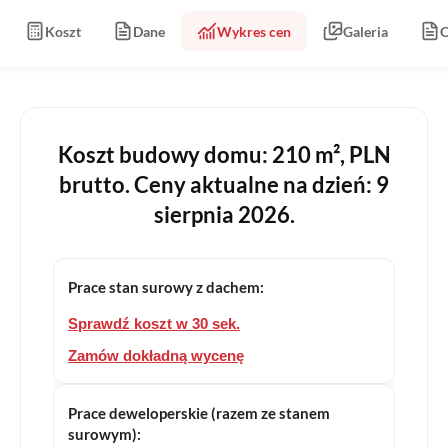
Koszt
Dane
Wykres cen
Galeria
O
Koszt budowy domu: 210 m², PLN
brutto. Ceny aktualne na dzień: 9
sierpnia 2026.
Prace stan surowy z dachem:
Sprawdź koszt w 30 sek.
Zamów dokładną wycenę
Prace deweloperskie (razem ze stanem
surowym):