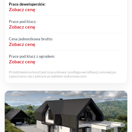
Prace deweloperskie:
Zobacz cenę
Prace pod klucz:
Zobacz cenę
Cena jednostkowa brutto:
Zobacz cenę
Prace pod klucz z ogrodem:
Zobacz cenę
Przedstawiony koszt jest szacunkowy i podlega weryfikacji cenowej po
zapoznaniu się z pełnym projektem wykonawczym