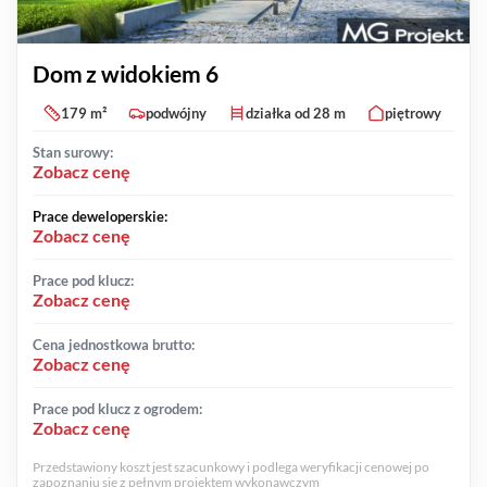
Dom z widokiem 6
179 m²
podwójny
działka od 28 m
piętrowy
Stan surowy:
Zobacz cenę
Prace deweloperskie:
Zobacz cenę
Prace pod klucz:
Zobacz cenę
Cena jednostkowa brutto:
Zobacz cenę
Prace pod klucz z ogrodem:
Zobacz cenę
Przedstawiony koszt jest szacunkowy i podlega weryfikacji cenowej po
zapoznaniu się z pełnym projektem wykonawczym