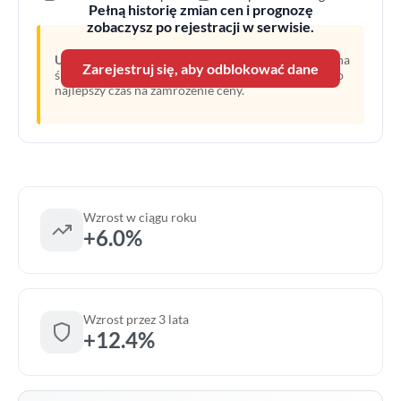
Pełną historię zmian cen i prognozę
zobaczysz po rejestracji w serwisie.
Uwaga:
Linia przerywana oznacza prognozę opartą na
Zarejestruj się, aby odblokować dane
średnim wzroście z ostatnich lat. Obecny moment to
najlepszy czas na zamrożenie ceny.
Wzrost w ciągu roku
+6.0%
Wzrost przez 3 lata
+12.4%