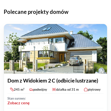
Polecane projekty domów
Dom z Widokiem 2 C (odbicie lustrzane)
245 m²
podwójny
działka od 31 m
piętrowy
Stan surowy:
Zobacz cenę