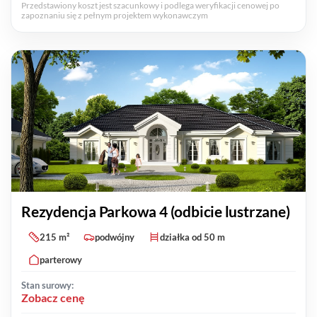
Przedstawiony koszt jest szacunkowy i podlega weryfikacji cenowej po
zapoznaniu się z pełnym projektem wykonawczym
Rezydencja Parkowa 4 (odbicie lustrzane)
215 m²
podwójny
działka od 50 m
parterowy
Stan surowy:
Zobacz cenę