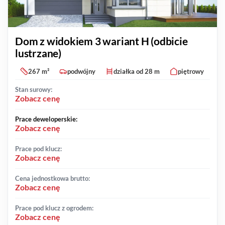
Dom z widokiem 3 wariant H (odbicie
lustrzane)
267 m²
podwójny
działka od 28 m
piętrowy
Stan surowy:
Zobacz cenę
Prace deweloperskie:
Zobacz cenę
Prace pod klucz:
Zobacz cenę
Cena jednostkowa brutto:
Zobacz cenę
Prace pod klucz z ogrodem:
Zobacz cenę