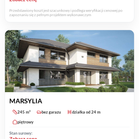
Przedstawiony koszt jest szacunkowy i podlega weryfikacji cenowej po
zapoznaniu się z pełnym projektem wykonawczym
MARSYLIA
245 m²
bez garazu
działka od 24 m
piętrowy
Stan surowy:
Zobacz cenę