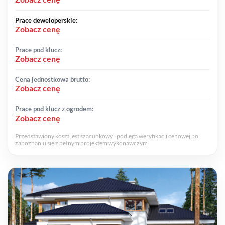
Prace deweloperskie:
Zobacz cenę
Prace pod klucz:
Zobacz cenę
Cena jednostkowa brutto:
Zobacz cenę
Prace pod klucz z ogrodem:
Zobacz cenę
Przedstawiony koszt jest szacunkowy i podlega weryfikacji cenowej po
zapoznaniu się z pełnym projektem wykonawczym