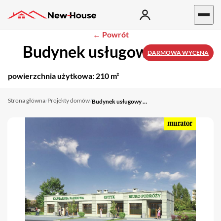
← Powrót
Budynek usługowy U14b
DARMOWA WYCENA
powierzchnia użytkowa:
210 m²
Strona główna
Projekty domów
/
/
Budynek usługowy U14b