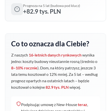
Prognoza na 5 lat (budowa pod klucz)
+82.9 tys. PLN
Co to oznacza dla Ciebie?
Z naszych
16-letnich danych rynkowych
wynika
jedno: koszty budowy nieustannie rosną (średnio o
8–10% rocznie
). Dom, na który patrzysz, jeszcze 3
lata temu kosztował o
12
% mniej. Za 5 lat – według
prognoz opartych na ostatnich latach – będzie
kosztował o kolejne
82.9 tys. PLN
więcej.
Podpisując umowę z New-House
teraz
,
blokujesz dzisiejsze ceny materiałów i