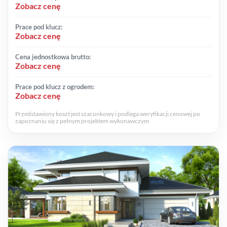
Zobacz cenę
Prace pod klucz:
Zobacz cenę
Cena jednostkowa brutto:
Zobacz cenę
Prace pod klucz z ogrodem:
Zobacz cenę
Przedstawiony koszt jest szacunkowy i podlega weryfikacji cenowej po
zapoznaniu się z pełnym projektem wykonawczym