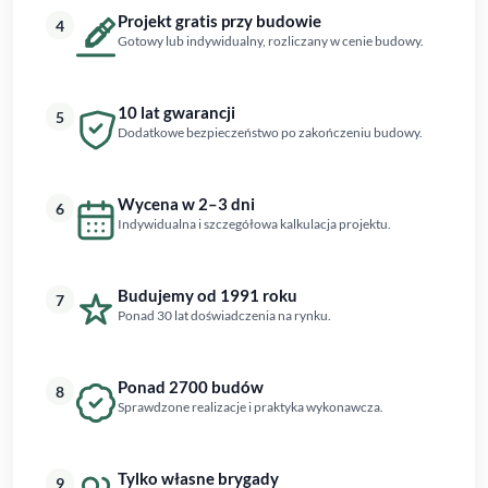
Projekt gratis przy budowie
4
Gotowy lub indywidualny, rozliczany w cenie budowy.
10 lat gwarancji
5
Dodatkowe bezpieczeństwo po zakończeniu budowy.
Wycena w 2–3 dni
6
Indywidualna i szczegółowa kalkulacja projektu.
Budujemy od 1991 roku
7
Ponad 30 lat doświadczenia na rynku.
Ponad 2700 budów
8
Sprawdzone realizacje i praktyka wykonawcza.
Tylko własne brygady
9