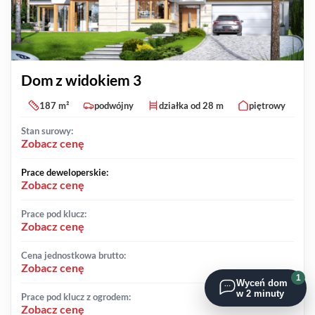
Dom z widokiem 3
187 m²
podwójny
działka od 28 m
piętrowy
Stan surowy:
Zobacz cenę
Prace deweloperskie:
Zobacz cenę
Prace pod klucz:
Zobacz cenę
Cena jednostkowa brutto:
Zobacz cenę
1
Wyceń dom
w 2 minuty
Prace pod klucz z ogrodem:
Zobacz cenę