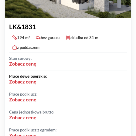
LK&1831
194 m²
bez garazu
działka od 31 m
z poddaszem
Stan surowy:
Zobacz cenę
Prace deweloperskie:
Zobacz cenę
Prace pod klucz:
Zobacz cenę
Cena jednostkowa brutto:
Zobacz cenę
Prace pod klucz z ogrodem:
Zobacz cenę