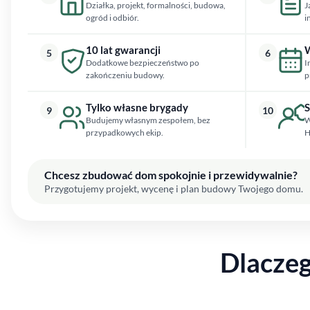
Działka, projekt, formalności, budowa,
J
ogród i odbiór.
i
10 lat gwarancji
W
5
6
Dodatkowe bezpieczeństwo po
I
zakończeniu budowy.
p
Tylko własne brygady
S
9
10
Budujemy własnym zespołem, bez
W
przypadkowych ekip.
H
Chcesz zbudować dom spokojnie i przewidywalnie?
Przygotujemy projekt, wycenę i plan budowy Twojego domu.
Dlacze