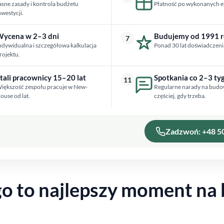
asne zasady i kontrola budżetu
Płatność po wykonanych e
nwestycji.
ycena w 2–3 dni
Budujemy od 1991 
7
ndywidualna i szczegółowa kalkulacja
Ponad 30 lat doświadczeni
rojektu.
tali pracownicy 15–20 lat
Spotkania co 2–3 ty
11
iększość zespołu pracuje w New-
Regularne narady na budo
ouse od lat.
częściej, gdy trzeba.
Zadzwoń: +48 5
go to najlepszy moment na