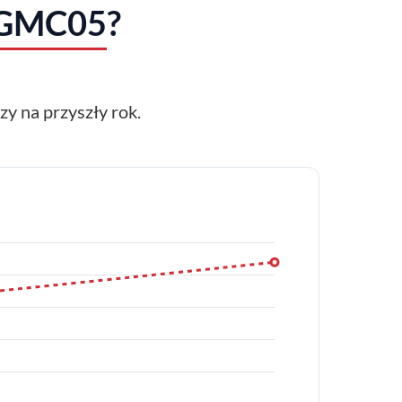
 GMC05
?
y na przyszły rok.