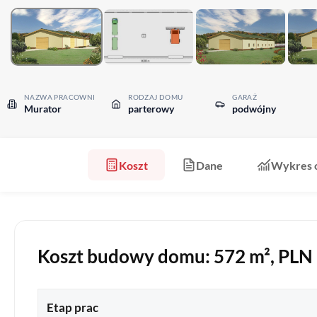
NAZWA PRACOWNI
RODZAJ DOMU
GARAŻ
Murator
parterowy
podwójny
Koszt
Dane
Wykres 
Koszt budowy domu: 572 m², PLN b
Etap prac