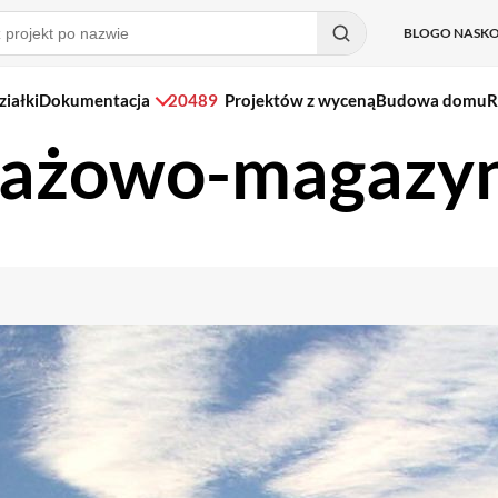
BLOG
O NAS
K
ziałki
Dokumentacja
20489
Projektów z wyceną
Budowa domu
R
rażowo-magazy