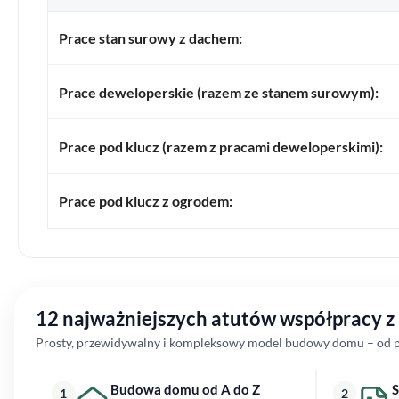
Prace stan surowy z dachem:
Prace deweloperskie (razem ze stanem surowym):
Prace pod klucz (razem z pracami deweloperskimi):
Prace pod klucz z ogrodem:
12 najważniejszych atutów współpracy 
Prosty, przewidywalny i kompleksowy model budowy domu – od pi
Budowa domu od A do Z
S
1
2