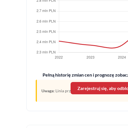
Pełną historię zmian cen i prognozę zobacz
Zarejestruj się, aby odb
Uwaga:
Linia przerywana oznacza prognozę opartą