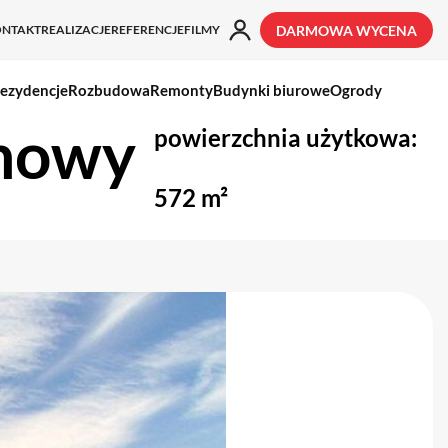
ONTAKT
REALIZACJE
REFERENCJE
FILMY
DARMOWA WYCENA
ezydencje
Rozbudowa
Remonty
Budynki biurowe
Ogrody
nowy
powierzchnia użytkowa:
572 m²