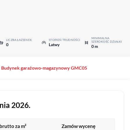
MINIMALNA
LICZBA ŁAZIENEK
STOPIEŃ TRUDNOŚCI
SZEROKOŚĆ DZIAŁKI
0
Latwy
0 m
kt: Budynek garażowo-magazynowy GMC05
nia 2026.
brutto za m²
Zamów wycenę