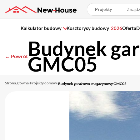
Projekty
Kalkulator budowy
Kosztorysy budowy
2026
Oferta
D
Budynek ga
GMC05
← Powrót
Strona główna
Projekty domów
/
/
Budynek garażowo-magazynowy GMC05