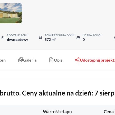
RODZAJ DACHU
POWIERZCHNIA DOMU
LICZBA POKOI
dwuspadowy
572 m²
0
cen
Galeria
Opis
Udostępnij proje
rutto. Ceny aktualne na dzień: 7 sierp
Wartość etapu
Cena 