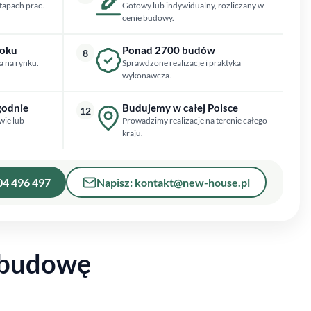
tapach prac.
Gotowy lub indywidualny, rozliczany w
cenie budowy.
roku
Ponad 2700 budów
8
a na rynku.
Sprawdzone realizacje i praktyka
wykonawcza.
godnie
Budujemy w całej Polsce
12
wie lub
Prowadzimy realizacje na terenie całego
kraju.
04 496 497
Napisz: kontakt@new-house.pl
 budowę