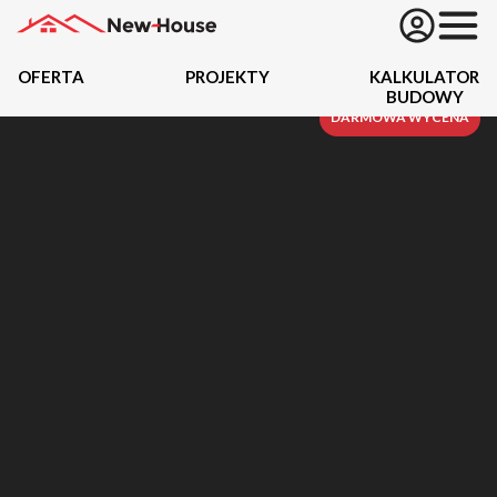
OFERTA
PROJEKTY
KALKULATOR
BUDOWY
Projekty
DARMOWA WYCENA
Oferta
Działki
Kredyty
Dokumentacja
20434
Projektów z wyceną
Projekty indywidualne