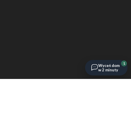
1
Wyceń dom
w 2 minuty