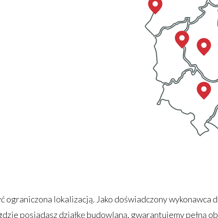
ć ograniczona lokalizacją. Jako doświadczony wykonawca d
zie posiadasz działkę budowlaną, gwarantujemy pełną obsł