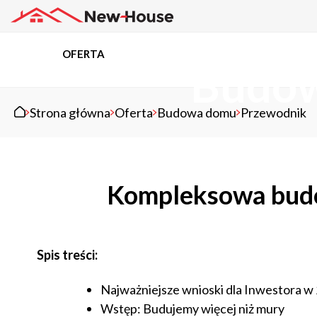
OFERTA
Budow
Projekty
Strona główna
Oferta
Budowa domu
Przewodnik
Oferta
Kompleksowa budo
Działki
Kredyty
Spis treści:
Dokumentacja
Najważniejsze wnioski dla Inwestora w
Wstęp: Budujemy więcej niż mury