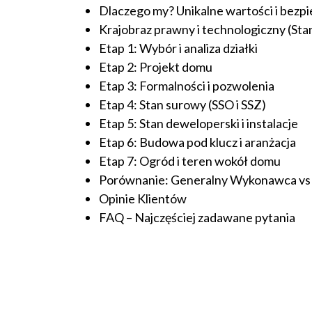
Dlaczego my? Unikalne wartości i bezp
20434
Projektów z wyceną
Krajobraz prawny i technologiczny (Sta
Etap 1: Wybór i analiza działki
Projekty indywidualne
Etap 2: Projekt domu
Etap 3: Formalności i pozwolenia
Etap 4: Stan surowy (SSO i SSZ)
Budowa domu
Etap 5: Stan deweloperski i instalacje
Etap 6: Budowa pod klucz i aranżacja
Rezydencje
Etap 7: Ogród i teren wokół domu
Porównanie: Generalny Wykonawca vs
Opinie Klientów
Rozbudowa
FAQ – Najczęściej zadawane pytania
Remonty
Budynki biurowe