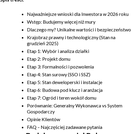
Budowa domu
Najważniejsze wnioski dla Inwestora w 2026 roku
Wstęp: Budujemy więcej niż mury
Rezydencje
Dlaczego my? Unikalne wartości i bezpieczeństwo
Krajobraz prawny i technologiczny (Stan na
Rozbudowa
grudzień 2025)
Etap 1: Wybór i analiza działki
Remonty
Etap 2: Projekt domu
Etap 3: Formalności i pozwolenia
Budynki biurowe
Etap 4: Stan surowy (SSO i SSZ)
Etap 5: Stan deweloperski i instalacje
Realizacje
Etap 6: Budowa pod klucz i aranżacja
Etap 7: Ogród i teren wokół domu
Referencje
Porównanie: Generalny Wykonawca vs System
Gospodarczy
Filmy
Opinie Klientów
FAQ – Najczęściej zadawane pytania
Ogrody