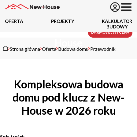
OFERTA
PROJEKTY
KALKULATOR
BUDOWY
Budowa domu z New-
Projekty
DARMOWA WYCENA
House
Strona główna
Oferta
Budowa domu
Przewodnik
Oferta
Działki
Kompleksowa budowa
Kredyty
domu pod klucz z New-
Dokumentacja
House w 2026 roku
20489
Projektów z wyceną
Projekty indywidualne
Spis treści: