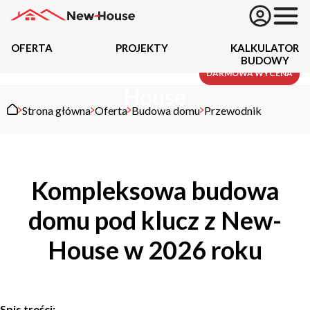
OFERTA
PROJEKTY
KALKULATOR
BUDOWY
Budowa domu z New-
Projekty
DARMOWA WYCENA
House
Strona główna
Oferta
Budowa domu
Przewodnik
Oferta
Działki
Kompleksowa budowa
Kredyty
domu pod klucz z New-
Dokumentacja
House w 2026 roku
20434
Projektów z wyceną
Projekty indywidualne
Spis treści: