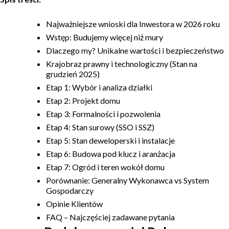
Budowa domu
Najważniejsze wnioski dla Inwestora w 2026 roku
Wstęp: Budujemy więcej niż mury
Rezydencje
Dlaczego my? Unikalne wartości i bezpieczeństwo
Krajobraz prawny i technologiczny (Stan na
Rozbudowa
grudzień 2025)
Etap 1: Wybór i analiza działki
Remonty
Etap 2: Projekt domu
Etap 3: Formalności i pozwolenia
Budynki biurowe
Etap 4: Stan surowy (SSO i SSZ)
Etap 5: Stan deweloperski i instalacje
Realizacje
Etap 6: Budowa pod klucz i aranżacja
Etap 7: Ogród i teren wokół domu
Referencje
Porównanie: Generalny Wykonawca vs System
Gospodarczy
Filmy
Opinie Klientów
FAQ – Najczęściej zadawane pytania
Ogrody