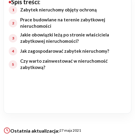
Spis treści:
Budowa domu
Zabytek nieruchomy objęty ochroną
Prace budowlane na terenie zabytkowej
Rezydencje
nieruchomości
Jakie obowiązki leżą po stronie właściciela
Rozbudowa
zabytkowej nieruchomości?
Jak zagospodarować zabytek nieruchomy?
Remonty
Czy warto zainwestować w nieruchomość
zabytkową?
Budynki biurowe
Realizacje
Referencje
Filmy
Ostatnia aktualizacja:
27 maja 2021
Ogrody