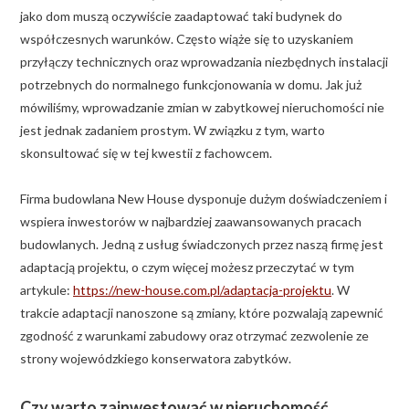
jako dom muszą oczywiście zaadaptować taki budynek do
współczesnych warunków. Często wiąże się to uzyskaniem
przyłączy technicznych oraz wprowadzania niezbędnych instalacji
potrzebnych do normalnego funkcjonowania w domu. Jak już
mówiliśmy, wprowadzanie zmian w zabytkowej nieruchomości nie
jest jednak zadaniem prostym. W związku z tym, warto
skonsultować się w tej kwestii z fachowcem.
Firma budowlana New House dysponuje dużym doświadczeniem i
wspiera inwestorów w najbardziej zaawansowanych pracach
budowlanych. Jedną z usług świadczonych przez naszą firmę jest
adaptacją projektu, o czym więcej możesz przeczytać w tym
artykule:
https://new-house.com.pl/adaptacja-projektu
. W
trakcie adaptacji nanoszone są zmiany, które pozwalają zapewnić
zgodność z warunkami zabudowy oraz otrzymać zezwolenie ze
strony wojewódzkiego konserwatora zabytków.
Czy warto zainwestować w nieruchomość