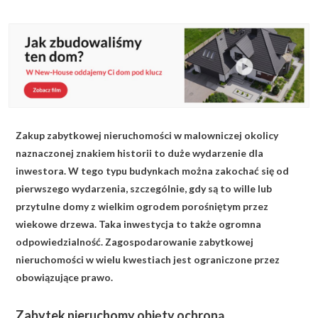
KALKULATOR BUDOWY
BLOG
O NAS
KONAKT
Zakup zabytkowej nieruchomości w malowniczej okolicy
ZAPISZ SIĘ
naznaczonej znakiem historii to duże wydarzenie dla
inwestora. W tego typu budynkach można zakochać się od
pierwszego wydarzenia, szczególnie, gdy są to wille lub
przytulne domy z wielkim ogrodem porośniętym przez
wiekowe drzewa. Taka inwestycja to także ogromna
odpowiedzialność. Zagospodarowanie zabytkowej
nieruchomości w wielu kwestiach jest ograniczone przez
obowiązujące prawo.
Zabytek nieruchomy objęty ochroną