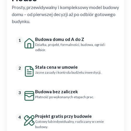
Prosty, przewidywalny i kompleksowy model budowy
domu – od pierwszej decyzji aż po odbiór gotowego
budynku.
Budowa domu od A do Z
1
Działka, projekt, formalności, budowa, ogród i
odbiór.
Stała cena w umowie
2
Jasne zasady i kontrola budżetu inwestycji.
Budowa bez zaliczek
3
Płatność po wykonanych etapach prac.
Projekt gratis przy budowie
4
Gotowy lub indywidualny, rozliczany w cenie
budowy.