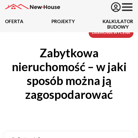
OFERTA
PROJEKTY
KALKULATOR
BUDOWY
Projekty
DARMOWA WYCENA
Zabytkowa
Oferta
nieruchomość – w jaki
Działki
sposób można ją
Kredyty
zagospodarować
Dokumentacja
20434
Projektów z wyceną
Projekty indywidualne