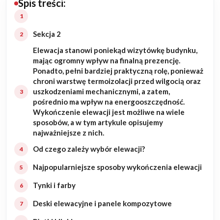
Spis treści:
Budowa domu
Sekcja 2
Rezydencje
Elewacja stanowi poniekąd wizytówkę budynku,
mając ogromny wpływ na finalną prezencję.
Rozbudowa
Ponadto, pełni bardziej praktyczną rolę, ponieważ
chroni warstwę termoizolacji przed wilgocią oraz
Remonty
uszkodzeniami mechanicznymi, a zatem,
pośrednio ma wpływ na energooszczędność.
Wykończenie elewacji jest możliwe na wiele
Budynki biurowe
sposobów, a w tym artykule opisujemy
najważniejsze z nich.
Realizacje
Od czego zależy wybór elewacji?
Referencje
Najpopularniejsze sposoby wykończenia elewacji
Tynki i farby
Filmy
Deski elewacyjne i panele kompozytowe
Ogrody