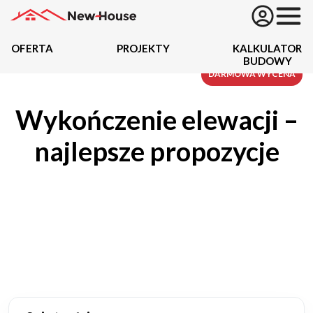
OFERTA
PROJEKTY
KALKULATOR
BUDOWY
Projekty
DARMOWA WYCENA
Wykończenie elewacji –
Oferta
najlepsze propozycje
Działki
Kredyty
Dokumentacja
20434
Projektów z wyceną
Projekty indywidualne