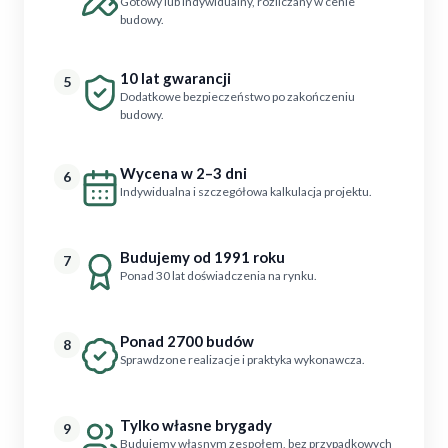
Gotowy lub indywidualny, rozliczany w cenie
budowy.
10 lat gwarancji
5
Dodatkowe bezpieczeństwo po zakończeniu
budowy.
Wycena w 2–3 dni
6
Indywidualna i szczegółowa kalkulacja projektu.
Budujemy od 1991 roku
7
Ponad 30 lat doświadczenia na rynku.
Ponad 2700 budów
8
Sprawdzone realizacje i praktyka wykonawcza.
Tylko własne brygady
9
Budujemy własnym zespołem, bez przypadkowych