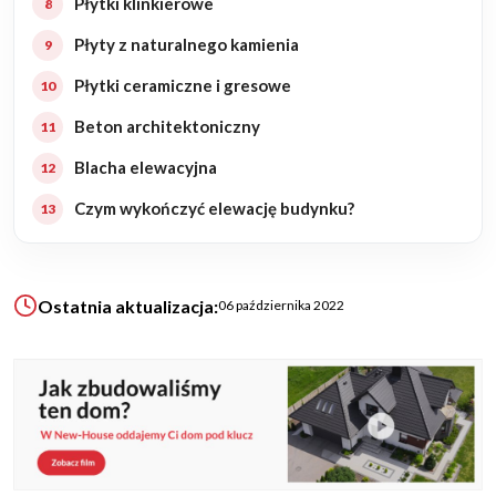
Płytki klinkierowe
Płyty z naturalnego kamienia
KALKULATOR BUDOWY
Płytki ceramiczne i gresowe
BLOG
O NAS
Beton architektoniczny
KONAKT
Blacha elewacyjna
Czym wykończyć elewację budynku?
ZAPISZ SIĘ
Ostatnia aktualizacja:
06 października 2022