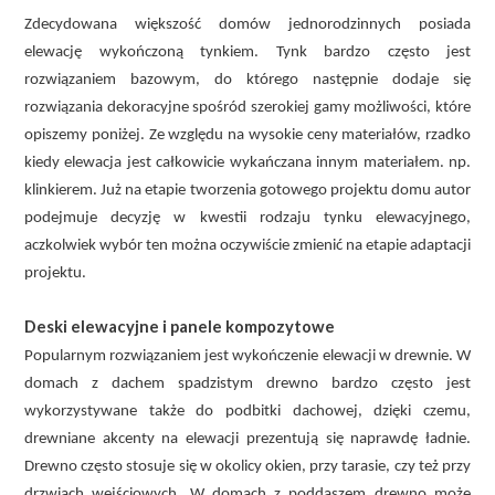
Zdecydowana większość domów jednorodzinnych posiada
elewację wykończoną tynkiem. Tynk bardzo często jest
rozwiązaniem bazowym, do którego następnie dodaje się
rozwiązania dekoracyjne spośród szerokiej gamy możliwości, które
opiszemy poniżej. Ze względu na wysokie ceny materiałów, rzadko
kiedy elewacja jest całkowicie wykańczana innym materiałem. np.
klinkierem. Już na etapie tworzenia gotowego projektu domu autor
podejmuje decyzję w kwestii rodzaju tynku elewacyjnego,
aczkolwiek wybór ten można oczywiście zmienić na etapie adaptacji
projektu.
Deski elewacyjne i panele kompozytowe
Popularnym rozwiązaniem jest wykończenie elewacji w drewnie. W
domach z dachem spadzistym drewno bardzo często jest
wykorzystywane także do podbitki dachowej, dzięki czemu,
drewniane akcenty na elewacji prezentują się naprawdę ładnie.
Drewno często stosuje się w okolicy okien, przy tarasie, czy też przy
drzwiach wejściowych. W domach z poddaszem drewno może