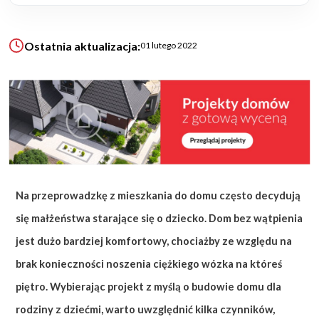
KALKULATOR BUDOWY
Ostatnia aktualizacja:
01 lutego 2022
BLOG
O NAS
KONAKT
ZAPISZ SIĘ
Na przeprowadzkę z mieszkania do domu często decydują
się małżeństwa starające się o dziecko. Dom bez wątpienia
jest dużo bardziej komfortowy, chociażby ze względu na
brak konieczności noszenia ciężkiego wózka na któreś
piętro. Wybierając projekt z myślą o budowie domu dla
rodziny z dziećmi, warto uwzględnić kilka czynników,