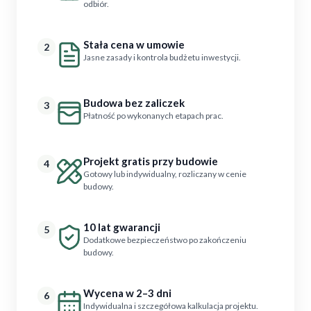
odbiór.
Stała cena w umowie
2
Jasne zasady i kontrola budżetu inwestycji.
Budowa bez zaliczek
3
Płatność po wykonanych etapach prac.
Projekt gratis przy budowie
4
Gotowy lub indywidualny, rozliczany w cenie
budowy.
10 lat gwarancji
5
Dodatkowe bezpieczeństwo po zakończeniu
budowy.
Wycena w 2–3 dni
6
Indywidualna i szczegółowa kalkulacja projektu.