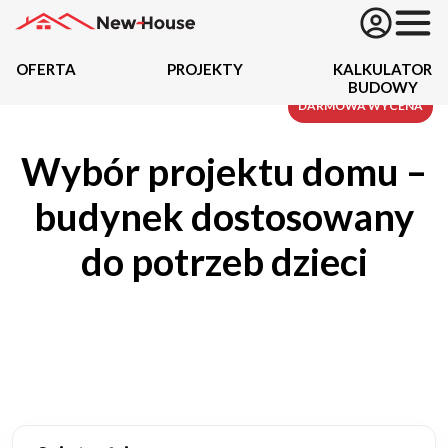
OFERTA
PROJEKTY
KALKULATOR
BUDOWY
Projekty
DARMOWA WYCENA
Wybór projektu domu –
Oferta
budynek dostosowany
Działki
do potrzeb dzieci
Kredyty
Dokumentacja
20434
Projektów z wyceną
Projekty indywidualne