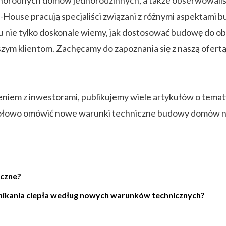
w-House pracują specjaliści związani z różnymi aspektam
mu nie tylko doskonale wiemy, jak dostosować budowę do 
ym klientom. Zachęcamy do zapoznania się z naszą ofertą
zeniem z inwestorami, publikujemy wiele artykułów o temat
ółowo omówić nowe warunki techniczne budowy domów na 
iczne?
enikania ciepła według nowych warunków technicznych?