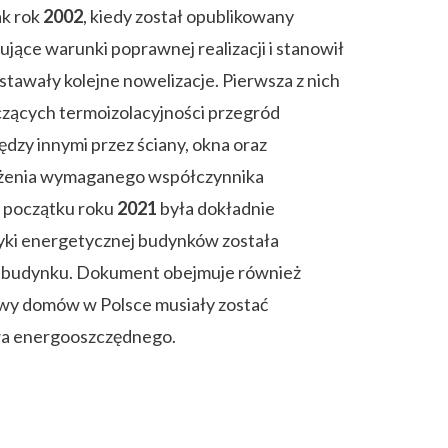
ak rok
2002
, kiedy został opublikowany
ące warunki poprawnej realizacji i stanowił
awały kolejne nowelizacje. Pierwsza z nich
ących termoizolacyjności przegród
dzy innymi przez ściany, okna oraz
bniżenia wymaganego współczynnika
m początku roku
2021
była dokładnie
yki energetycznej budynków została
ej budynku. Dokument obejmuje również
owy domów w Polsce musiały zostać
a energooszczędnego.