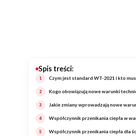
20489
Projektów z wyceną
Projekty indywidualne
Budowa domu
Rezydencje
Spis treści:
Czym jest standard WT-2021 i kto musi
Rozbudowa
Kogo obowiązują nowe warunki techn
Jakie zmiany wprowadzają nowe waru
Remonty
Współczynnik przenikania ciepła w wa
Budynki biurowe
Współczynnik przenikania ciepła dla ś