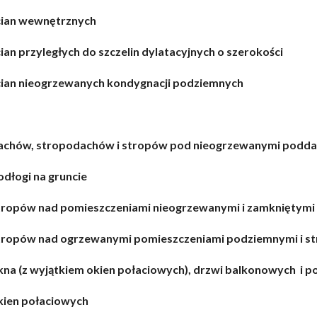
ścian wewnętrznych
ian przyległych do szczelin dylatacyjnych o szerokości
ścian nieogrzewanych kondygnacji podziemnych
 dachów, stropodachów i stropów pod nieogrzewanymi podda
odłogi na gruncie
 stropów nad pomieszczeniami nieogrzewanymi i zamkniętym
 stropów nad ogrzewanymi pomieszczeniami podziemnymi i 
kna (z wyjątkiem okien połaciowych), drzwi balkonowych i 
okien połaciowych