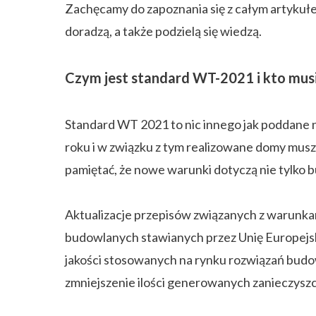
Zachęcamy do zapoznania się z całym artykułem
doradzą, a także podzielą się wiedzą.
Czym jest standard WT-2021 i kto musi
Standard WT 2021 to nic innego jak poddane n
roku i w związku z tym realizowane domy musz
pamiętać, że nowe warunki dotyczą nie tylko
Aktualizacje przepisów związanych z warunkam
budowlanych stawianych przez Unię Europejską
jakości stosowanych na rynku rozwiązań budow
zmniejszenie ilości generowanych zanieczys