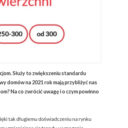
jom. Służy to zwiększeniu standardu
dowy domów na 2021 rok mają przybliżyć nas
nom? Na co zwrócić uwagę i o czym powinno
ęki tak długiemu doświadczeniu na rynku
my zmieniające się trendy, wymagania,