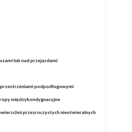
szami lub nad przejazdami
i przestrzeniami podpodłogowymi
stropy międzykondygnacyjne
powierzchni przezroczystych nieotwieralnych