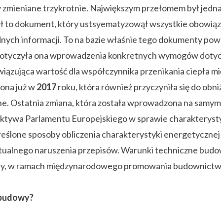
 zmieniane trzykrotnie. Największym przełomem był jedn
ł to dokument, który ustsyematyzowął wszystkie obowiązuj
ych informacji. To na bazie właśnie tego dokumenty powst
Dotyczyła ona wprowadzenia konkretnych wymogów dotycz
ązująca wartość dla współczynnika przenikania ciepła mię
zona już w
2017
roku, która również przyczyniła się do o
ne. Ostatnia zmiana, która została wprowadzona na samy
ektywa Parlamentu Europejskiego w sprawie charakteryst
kreślone sposoby obliczenia charakterystyki energetyczn
ntualnego naruszenia przepisów. Warunki techniczne bud
wy, w ramach międzynarodowego promowania budownictw
 budowy?