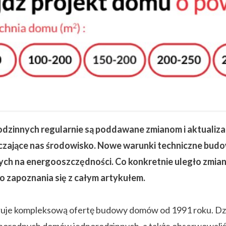
zinnych regularnie są poddawane zmianom i aktualizac
 otaczające nas środowisko. Nowe warunki techniczne bu
ch na energooszczędności. Co konkretnie uległo zmia
o zapoznania się z całym artykułem.
ruje kompleksową ofertę budowy domów od 1991 roku. Dzi
żnorodnych domów jednorodzinnych, a także obserwowaliś