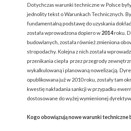
Dotychczas warunki techniczne w Polsce były
jednolity tekst o Warunkach Technicznych. By
fundamentalną podstawę do uzyskania dokładn
została wprowadzona dopiero w
2014
roku. 
budowlanych, została również zmieniona obowi
stropodachy. Kolejna z nich została wprowad
przenikania ciepła przez przegrody zewnętrz
wykalkulowaną i planowaną nowelizacją. Dyr
opublikowana już w 2010 roku, zostały tam o
kwestię nakładania sankcji w przypadku ewe
dostosowane do wyżej wymienionej dyrekty
Kogo obowiązują nowe warunki techniczne