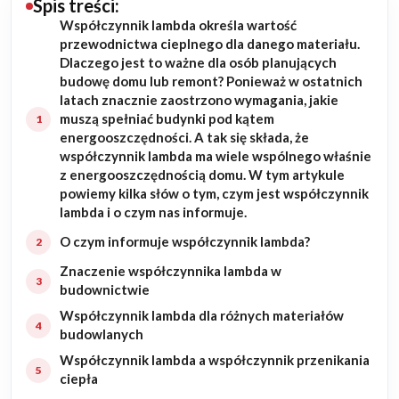
Spis treści:
Współczynnik lambda określa wartość
Budowa domu
przewodnictwa cieplnego dla danego materiału.
Dlaczego jest to ważne dla osób planujących
Rezydencje
budowę domu lub remont? Ponieważ w ostatnich
latach znacznie zaostrzono wymagania, jakie
muszą spełniać budynki pod kątem
Rozbudowa
energooszczędności. A tak się składa, że
współczynnik lambda ma wiele wspólnego właśnie
Remonty
z energooszczędnością domu. W tym artykule
powiemy kilka słów o tym, czym jest współczynnik
Budynki biurowe
lambda i o czym nas informuje.
O czym informuje współczynnik lambda?
Realizacje
Znaczenie współczynnika lambda w
budownictwie
Referencje
Współczynnik lambda dla różnych materiałów
budowlanych
Filmy
Współczynnik lambda a współczynnik przenikania
ciepła
Ogrody