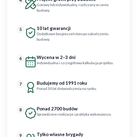
4
Gotowy lub indywidualny, rozliczany w cenie
budowy.
10 lat gwarancji
5
Dodatkowe bezpieczeństwo po zakończeniu
budowy.
Wycena w 2–3 dni
6
Indywidualna i szczegółowa kalkulacja projektu.
Budujemy od 1991 roku
7
Ponad 30 lat doświadczenia na rynku.
Ponad 2700 budów
8
Sprawdzone realizacje i praktyka wykonawcza.
Tylko własne brygady
9