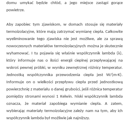
domu umykać będzie chłód, a jego miejsce zastąpi gorące
powietrze.
Aby zapobiec tym zjawiskom, w domach stosuje się materiały
termoizolacyjne, które mają zatrzymać wymianę ciepła. Całkowite
wyeliminowanie tego zjawiska nie jest możliwe, ale za sprawą
nowoczesnych materiałów termoizolacyjnych można je skutecznie
wyhamować. I tu pojawia się właśnie współczynnik lambda (λ),
który informuje nas o ilości energii cieplnej przepływającej na
wskroś pewnej próbki, w wyniku zewnętrznej różnicy temperatur.
Jednostką współczynnika przewodzenia ciepła jest W/(m·K).
Informuje on o wielkości przepływu ciepła przed jednostkową
powierzchnię z materiału o danej grubości, jeśli różnica temperatur
pomiędzy stronami wynosi 1 Kelwin. Niski współczynnik lambda
oznacza, że materiał zapobiega wymianie ciepła. A zatem,
wybierając materiały termoizolacyjne zależy nam na tym, aby ich
współczynnik lambda był możliwie jak najniższy.