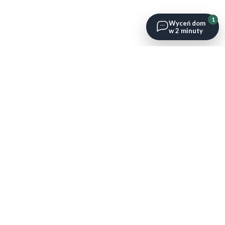
1
Wyceń dom
w 2 minuty