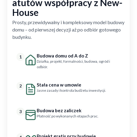
atutów współpracy z New-
House
Prosty, przewidywalny i kompleksowy model budowy
domu – od pierwszej decyzji aż po odbiór gotowego
budynku.
Budowa domu od A do Z
1
Działka, projekt, formalności, budowa, ogród i
odbiór.
Stała cena w umowie
2
Jasne zasady i kontrola budżetu inwestycji.
Budowa bez zaliczek
3
Płatność po wykonanych etapach prac.
Projekt gratis przy budowie