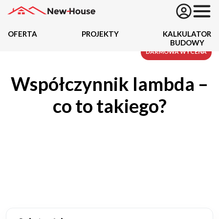
OFERTA
PROJEKTY
KALKULATOR
BUDOWY
Projekty
DARMOWA WYCENA
Współczynnik lambda –
Oferta
co to takiego?
Działki
Kredyty
Dokumentacja
20487
Projektów z wyceną
Projekty indywidualne