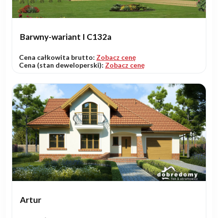
Barwny-wariant I C132a
Cena całkowita brutto:
Zobacz cenę
Cena (stan deweloperski):
Zobacz cenę
Artur