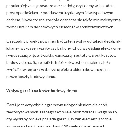
popularniejsze są nowoczesne stodoły, czyli domy w kształcie
prostopadłościanu z poddaszem użytkowym i dwuspadowym
dachem. Nowoczesna stodoła odznacza się także minimalistyczną
formą i brakiem dodatkowych elementów architektonicznych.
Oszczędny projekt powinien być zatem wolny od takich detali, jak
lukarny, wykusze, ryzality czy balkony. Choć wyglądają efektywnie
i wpuszczają więcej światła, oznaczają niestety wzrost kosztów
budowy domu. Są to najistotniejsze kwestie, na jakie należy
zwrócić uwagę przy wyborze projektu ukierunkowanego na
niższe koszty budowy domu.
Wpływ garażu na koszt budowy domu
Garaż jest oczywiście ogromnym udogodnieniem dla osób
zmotoryzowanych. Dlatego też, wiele osób zwraca uwagę na to,
czy wybrany projekt posiada garaż. Czy ten element istotnie
wpływa na koszt budowy domu? W wielu nowoczesnych