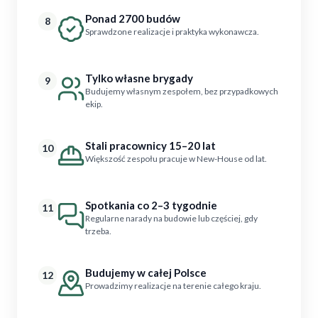
Ponad 2700 budów
8
Sprawdzone realizacje i praktyka wykonawcza.
Tylko własne brygady
9
Budujemy własnym zespołem, bez przypadkowych
ekip.
Stali pracownicy 15–20 lat
10
Większość zespołu pracuje w New-House od lat.
Spotkania co 2–3 tygodnie
11
Regularne narady na budowie lub częściej, gdy
trzeba.
Budujemy w całej Polsce
12
Prowadzimy realizacje na terenie całego kraju.