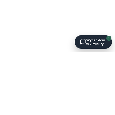
1
Wyceń dom
w 2 minuty