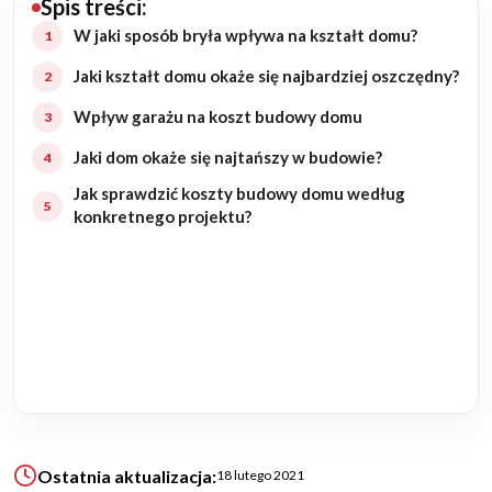
Spis treści:
Budowa domu
W jaki sposób bryła wpływa na kształt domu?
Jaki kształt domu okaże się najbardziej oszczędny?
Rezydencje
Wpływ garażu na koszt budowy domu
Rozbudowa
Jaki dom okaże się najtańszy w budowie?
Jak sprawdzić koszty budowy domu według
Remonty
konkretnego projektu?
Budynki biurowe
Realizacje
Referencje
Filmy
Ostatnia aktualizacja:
18 lutego 2021
Ogrody