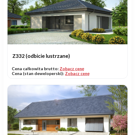
Z332 (odbicie lustrzane)
Cena całkowita brutto:
Zobacz cenę
Cena (stan deweloperski):
Zobacz cenę