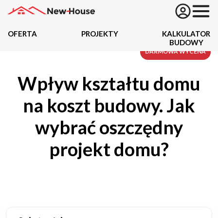
OFERTA
PROJEKTY
KALKULATOR
BUDOWY
Projekty
DARMOWA WYCENA
Wpływ kształtu domu
Oferta
na koszt budowy. Jak
Działki
wybrać oszczędny
Kredyty
projekt domu?
Dokumentacja
20434
Projektów z wyceną
Projekty indywidualne