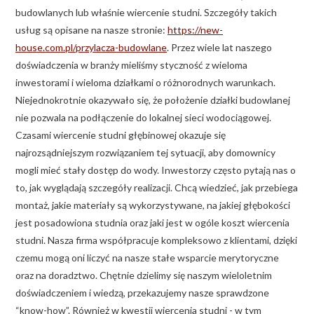
budowlanych lub właśnie wiercenie studni. Szczegóły takich
usług są opisane na nasze stronie:
https://new-
house.com.pl/przylacza-budowlane
. Przez wiele lat naszego
doświadczenia w branży mieliśmy styczność z wieloma
inwestorami i wieloma działkami o różnorodnych warunkach.
Niejednokrotnie okazywało się, że położenie działki budowlanej
nie pozwala na podłączenie do lokalnej sieci wodociągowej.
Czasami wiercenie studni głębinowej okazuje się
najrozsądniejszym rozwiązaniem tej sytuacji, aby domownicy
mogli mieć stały dostęp do wody. Inwestorzy często pytają nas o
to, jak wyglądają szczegóły realizacji. Chcą wiedzieć, jak przebiega
montaż, jakie materiały są wykorzystywane, na jakiej głębokości
jest posadowiona studnia oraz jaki jest w ogóle koszt wiercenia
studni. Nasza firma współpracuje kompleksowo z klientami, dzięki
czemu mogą oni liczyć na nasze stałe wsparcie merytoryczne
oraz na doradztwo. Chętnie dzielimy się naszym wieloletnim
doświadczeniem i wiedzą, przekazujemy nasze sprawdzone
“know-how”. Również w kwestii wiercenia studni - w tym