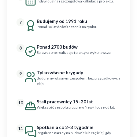
Indywidualna i szczegółowa kalkulacja projektu.
Budujemy od 1991 roku
7
Ponad 30 lat doświadczenia na rynku.
Ponad 2700 budów
8
Sprawdzone realizacje i praktyka wykonawcza.
Tylko własne brygady
9
Budujemy własnym zespołem, bez przypadkowych
ekip.
Stali pracownicy 15–20 lat
10
Większość zespołu pracuje w New-House od lat.
Spotkania co 2–3 tygodnie
11
Regularne narady na budowie lub częściej, gdy