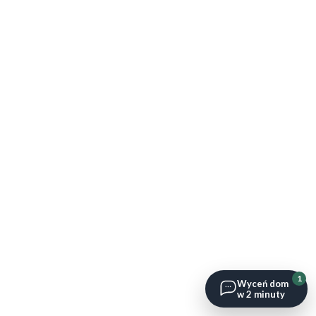
1
Wyceń dom
w 2 minuty