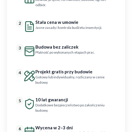
odbiór.
Stała cena w umowie
2
Jasne zasady i kontrola budżetu inwestycji.
Budowa bez zaliczek
3
Płatność po wykonanych etapach prac.
Projekt gratis przy budowie
4
Gotowy lub indywidualny, rozliczany w cenie
budowy.
10 lat gwarancji
5
Dodatkowe bezpieczeństwo po zakończeniu
budowy.
Wycena w 2–3 dni
6