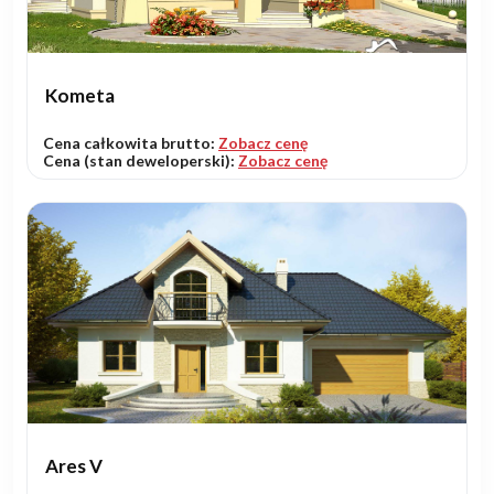
Kometa
Cena całkowita brutto:
Zobacz cenę
Cena (stan deweloperski):
Zobacz cenę
Ares V