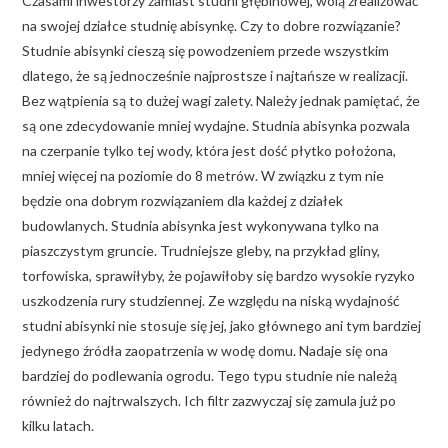
Czasami inwestorzy zamiast studni głębinowej, wolą zrealizować
na swojej działce studnię abisynkę. Czy to dobre rozwiązanie?
Studnie abisynki cieszą się powodzeniem przede wszystkim
dlatego, że są jednocześnie najprostsze i najtańsze w realizacji.
Bez wątpienia są to dużej wagi zalety. Należy jednak pamiętać, że
są one zdecydowanie mniej wydajne. Studnia abisynka pozwala
na czerpanie tylko tej wody, która jest dość płytko położona,
mniej więcej na poziomie do 8 metrów. W związku z tym nie
będzie ona dobrym rozwiązaniem dla każdej z działek
budowlanych. Studnia abisynka jest wykonywana tylko na
piaszczystym gruncie. Trudniejsze gleby, na przykład gliny,
torfowiska, sprawiłyby, że pojawiłoby się bardzo wysokie ryzyko
uszkodzenia rury studziennej. Ze względu na niską wydajność
studni abisynki nie stosuje się jej, jako głównego ani tym bardziej
jedynego źródła zaopatrzenia w wodę domu. Nadaje się ona
bardziej do podlewania ogrodu. Tego typu studnie nie należą
również do najtrwalszych. Ich filtr zazwyczaj się zamula już po
kilku latach.