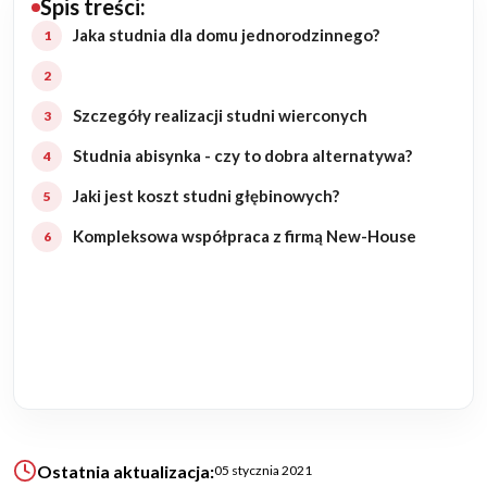
Spis treści:
Budowa domu
Jaka studnia dla domu jednorodzinnego?
Rezydencje
Szczegóły realizacji studni wierconych
Rozbudowa
Studnia abisynka - czy to dobra alternatywa?
Jaki jest koszt studni głębinowych?
Remonty
Kompleksowa współpraca z firmą New-House
Budynki biurowe
Realizacje
Referencje
Filmy
Ostatnia aktualizacja:
05 stycznia 2021
Ogrody