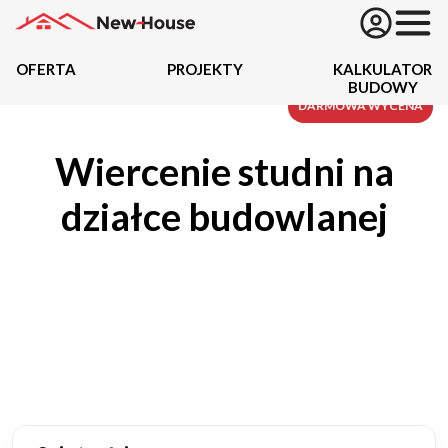
OFERTA
PROJEKTY
KALKULATOR
BUDOWY
Projekty
DARMOWA WYCENA
Wiercenie studni na
Oferta
działce budowlanej
Działki
Kredyty
Dokumentacja
20434
Projektów z wyceną
Projekty indywidualne