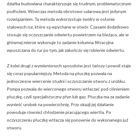
działka budowlana charakteryzuje się trudnym, problematycznym
podłożem. Wówczas metoda obrotowo-udarowa jest jedynym
rozwiązaniem. Ta metoda wykorzystuje świdry w osłonie
stalowych rur, które są wpychane w otwór. Czasami dodatkowo
stosuje się oczyszczanie odwiertu powietrzem na bieżąco, ale w
głównej mierze wykonuje to zadanie kolumna filtracyjna
wpuszczana do rur po tym, jak zakończy się robienie odwiertu.
Z kolei drugi z wymienionych sposobów jest tańszy i powoli staje
się coraz popularniejszy. Metoda na płuczkę pozwala na
jednoczesne wiercenie studni i oczyszczanie otworu z urobku.
Pompa pozwala do wierconego otworu wtłaczać pod ciśnieniem
płuczkę, czyli specjalistyczny płyn lub gaz. Płuczka ma za zadanie
wynieść urobek na powierzchnię. Przy okazji jej działanie
powoduje również chłodzenie pracującego wiertła. Po
oczyszczeniu płuczkę wtłacza się ponownie do wykonanego już
otworu.