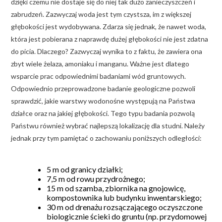
dzięki czemu nie dostaje się do niej tak dużo zanieczyszczeń i
zabrudzeń. Zazwyczaj woda jest tym czystsza, im z większej
głębokości jest wydobywana. Zdarza się jednak, że nawet woda,
która jest pobierana z naprawdę dużej głębokości nie jest zdatna
do picia. Dlaczego? Zazwyczaj wynika to z faktu, że zawiera ona
zbyt wiele żelaza, amoniaku i manganu. Ważne jest dlatego
wsparcie prac odpowiednimi badaniami wód gruntowych.
Odpowiednio przeprowadzone badanie geologiczne pozwoli
sprawdzić, jakie warstwy wodonośne występują na Państwa
działce oraz na jakiej głębokości. Tego typu badania pozwolą
Państwu również wybrać najlepszą lokalizację dla studni. Należy
jednak przy tym pamiętać o zachowaniu poniższych odległości:
5 m od granicy działki;
7,5 m od rowu przydrożnego;
15 m od szamba, zbiornika na gnojowicę,
kompostownika lub budynku inwentarskiego;
30 m od drenażu rozsączającego oczyszczone
biologicznie ścieki do gruntu (np. przydomowej