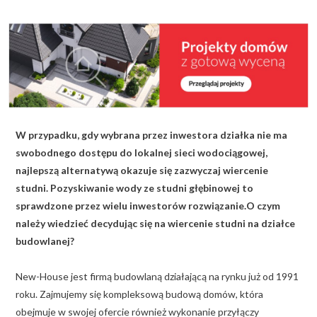
KALKULATOR BUDOWY
BLOG
O NAS
KONAKT
W przypadku, gdy wybrana przez inwestora działka nie ma
ZAPISZ SIĘ
swobodnego dostępu do lokalnej sieci wodociągowej,
najlepszą alternatywą okazuje się zazwyczaj wiercenie
studni. Pozyskiwanie wody ze studni głębinowej to
sprawdzone przez wielu inwestorów rozwiązanie.O czym
należy wiedzieć decydując się na wiercenie studni na działce
budowlanej?
New-House jest firmą budowlaną działającą na rynku już od 1991
roku. Zajmujemy się kompleksową budową domów, która
obejmuje w swojej ofercie również wykonanie przyłączy