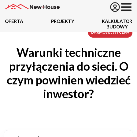
OFERTA
PROJEKTY
KALKULATOR
BUDOWY
Projekty
DARMOWA WYCENA
Warunki techniczne
Oferta
przyłączenia do sieci. O
Działki
czym powinien wiedzieć
Kredyty
inwestor?
Dokumentacja
20434
Projektów z wyceną
Projekty indywidualne