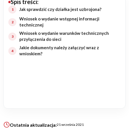
Spis treści:
Budowa domu
Jak sprawdzić czy działka jest uzbrojona?
Wniosek o wydanie wstępnej informacji
Rezydencje
technicznej
Wniosek o wydanie warunków technicznych
Rozbudowa
przyłączenia do sieci
Jakie dokumenty należy załączyć wraz z
Remonty
wnioskiem?
Budynki biurowe
Realizacje
Referencje
Filmy
Ostatnia aktualizacja:
21 września 2021
Ogrody