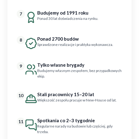
Budujemy od 1991 roku
7
Ponad 30 lat doświadczenia na rynku.
Ponad 2700 budów
8
Sprawdzone realizacje i praktyka wykonawcza.
Tylko własne brygady
9
Budujemy własnym zespołem, bez przypadkowych
ekip.
Stali pracownicy 15–20 lat
10
Większość zespołu pracuje w New-House od lat.
Spotkania co 2–3 tygodnie
11
Regularne narady na budowie lub częściej, gdy
trzeba.