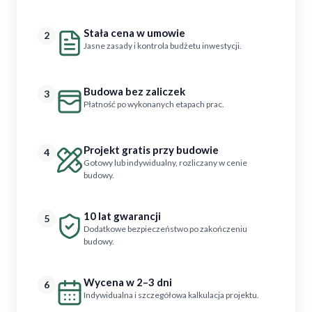
Stała cena w umowie
2
Jasne zasady i kontrola budżetu inwestycji.
Budowa bez zaliczek
3
Płatność po wykonanych etapach prac.
Projekt gratis przy budowie
4
Gotowy lub indywidualny, rozliczany w cenie
budowy.
10 lat gwarancji
5
Dodatkowe bezpieczeństwo po zakończeniu
budowy.
Wycena w 2–3 dni
6
Indywidualna i szczegółowa kalkulacja projektu.