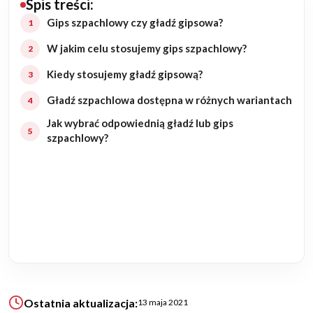
Spis treści:
Budowa domu
Gips szpachlowy czy gładź gipsowa?
W jakim celu stosujemy gips szpachlowy?
Rezydencje
Kiedy stosujemy gładź gipsową?
Rozbudowa
Gładź szpachlowa dostępna w różnych wariantach
Jak wybrać odpowiednią gładź lub gips
Remonty
szpachlowy?
Budynki biurowe
Realizacje
Referencje
Filmy
Ostatnia aktualizacja:
13 maja 2021
Ogrody