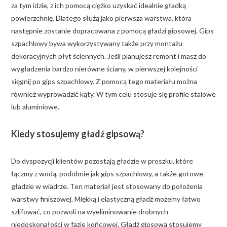
za tym idzie, z ich pomocą ciężko uzyskać idealnie gładką
powierzchnię. Dlatego służą jako pierwsza warstwa, która
następnie zostanie dopracowana z pomocą gładzi gipsowej. Gips
szpachlowy bywa wykorzystywany także przy montażu
dekoracyjnych płyt ściennych. Jeśli planujesz remont i masz do
wygładzenia bardzo nierówne ściany, w pierwszej kolejności
sięgnij po gips szpachlowy. Z pomocą tego materiału można
również wyprowadzić kąty. W tym celu stosuje się profile stalowe
lub aluminiowe.
Kiedy stosujemy gładź gipsową?
Do dyspozycji klientów pozostają gładzie w proszku, które
łączmy z wodą, podobnie jak gips szpachlowy, a także gotowe
gładzie w wiadrze. Ten materiał jest stosowany do położenia
warstwy finiszowej. Miękką i elastyczną gładź możemy łatwo
szlifować, co pozwoli na wyeliminowanie drobnych
niedoskonałości w fazie końcowej. Gładź gipsową stosujemy