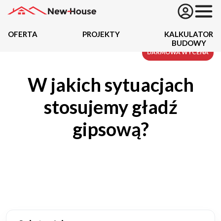
OFERTA
PROJEKTY
KALKULATOR
BUDOWY
Projekty
DARMOWA WYCENA
W jakich sytuacjach
Oferta
stosujemy gładź
Działki
gipsową?
Kredyty
Dokumentacja
20434
Projektów z wyceną
Projekty indywidualne