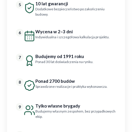
10 lat gwarancji
5
Dodatkowe bezpieczeństwo po zakończeniu
budowy.
Wycena w 2–3 dni
6
Indywidualna i szczegółowa kalkulacja projektu.
Budujemy od 1991 roku
7
Ponad 30 lat doświadczenia na rynku.
Ponad 2700 budów
8
Sprawdzone realizacje i praktyka wykonawcza.
Tylko własne brygady
9
Budujemy własnym zespołem, bez przypadkowych
ekip.