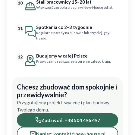
Stali pracownicy 15–20 lat
10
Większość zespołu pracuje w New-House od lat.
Spotkania co 2–3 tygodnie
11
Regularne narady na budowie lub częściej, gdy
trzeba.
Budujemy w całej Polsce
12
Prowadzimy realizacje na terenie całego kraju.
Chcesz zbudować dom spokojnie i
przewidywalnie?
Przygotujemy projekt, wycenę i plan budowy
Twojego domu.
Zadzwoń: +48 504 496 497
Napisz: kontakt@new-house.pl