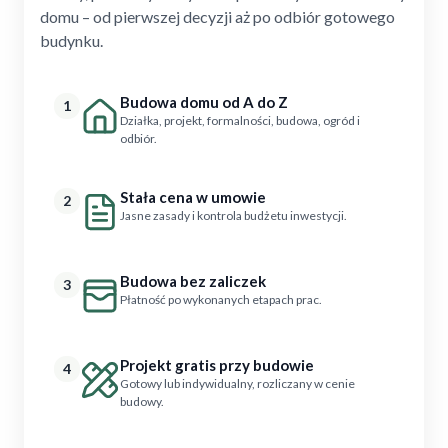
domu – od pierwszej decyzji aż po odbiór gotowego
budynku.
Budowa domu od A do Z
1
Działka, projekt, formalności, budowa, ogród i
odbiór.
Stała cena w umowie
2
Jasne zasady i kontrola budżetu inwestycji.
Budowa bez zaliczek
3
Płatność po wykonanych etapach prac.
Projekt gratis przy budowie
4
Gotowy lub indywidualny, rozliczany w cenie
budowy.