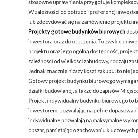
stosowne uprawnienia przygotuje kompleksowy
W zależności od potrzeb i preferencji inwes
lub zdecydować się na zamówienie projektu 
Projekty gotowe budynków biurowych
dostę
inwestora oraz do otoczenia. To zwykle uniwe
projektu oraz jego ogólną dostępność, projekty
zależności od wielkości zabudowy, rodzaju za
Jednak znacznie niższy koszt zakupu, to nie j
Gotowy projekt budynku biurowego wymaga wy
działki budowlanej, a także do zapisów Mie
Projekt indywidualny budynku biurowego to be
inwestorem, pozwalając na pełne dopasowanie 
indywidualne pozwalają na maksymalne wykorz
obszar, pamiętając o zachowaniu kluczowych