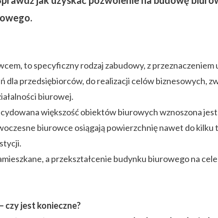
rowego.
owcem, to specyficzny rodzaj zabudowy, z przeznaczeniem
zeń dla przedsiębiorców, do realizacji celów biznesowych
iałalności biurowej.
cydowana większość obiektów biurowych wznoszona jest w
owoczesne biurowce osiągają powierzchnię nawet do kilk
tycji.
zamieszkane, a przekształcenie budynku biurowego na ce
 czy jest konieczne?