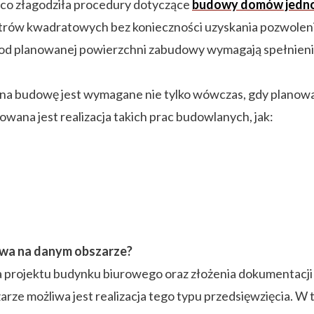
co złagodziła procedury dotyczące
budowy domów jedno
rów kwadratowych bez konieczności uzyskania pozwolenia
od planowanej powierzchni zabudowy wymagają spełnienia
na budowę jest wymagane nie tylko wówczas, gdy planow
wana jest realizacja takich prac budowlanych, jak:
iwa na danym obszarze?
a projektu budynku biurowego oraz złożenia dokumentacj
rze możliwa jest realizacja tego typu przedsięwzięcia. W t