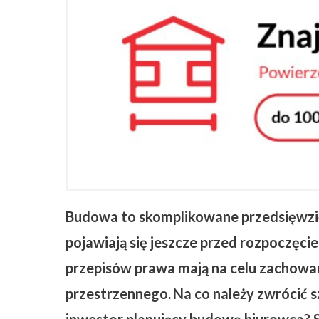
ZAPISZ SIĘ
Budowa to skomplikowane przedsięwzię
pojawiają się jeszcze przed rozpoczę
przepisów prawa mają na celu zachowa
przestrzennego.
Na co należy zwrócić 
inwestor planujący budowę biurowca? S