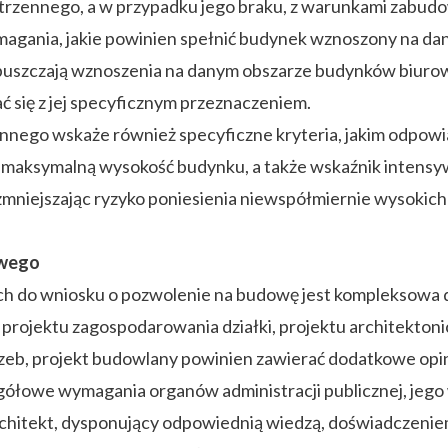
zennego, a w przypadku jego braku, z warunkami zabudo
ania, jakie powinien spełnić budynek wznoszony na dan
puszczają wznoszenia na danym obszarze budynków biurowyc
ć się z jej specyficznym przeznaczeniem.
nnego wskaże również specyficzne kryteria, jakim odpo
 maksymalną wysokość budynku, a także wskaźnik intensy
mniejszając ryzyko poniesienia niewspółmiernie wysokich
owego
ch do wniosku o pozwolenie na budowę jest kompleksowa 
 – projektu zagospodarowania działki, projektu architekt
rzeb, projekt budowlany powinien zawierać dodatkowe opin
egółowe wymagania organów administracji publicznej, jego
hitekt, dysponujący odpowiednią wiedzą, doświadczeniem 