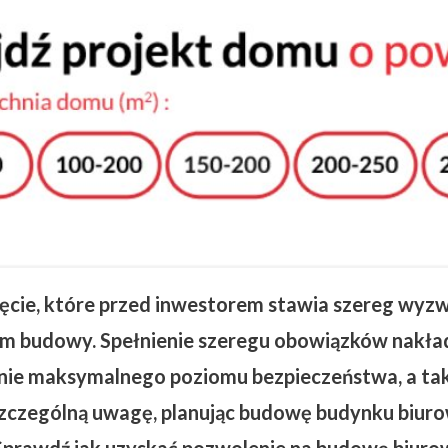
cie, które przed inwestorem stawia szereg wyzw
ciem budowy. Spełnienie szeregu obowiązków nakł
nie maksymalnego poziomu bezpieczeństwa, a ta
szczególną uwagę, planując budowę budynku biuro
prawdź jak uzyskać pozwolenie na budowę biurow