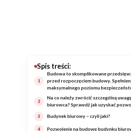
20434
Projektów z wyceną
Projekty indywidualne
Budowa domu
Rezydencje
Spis treści:
Budowa to skomplikowane przedsięwzię
przed rozpoczęciem budowy. Spełnien
Rozbudowa
maksymalnego poziomu bezpieczeństwa
Na co należy zwrócić szczególną uwag
Remonty
biurowca? Sprawdź jak uzyskać pozwo
Budynek biurowy – czyli jaki?
Budynki biurowe
Pozwolenie na budowę budynku biurow