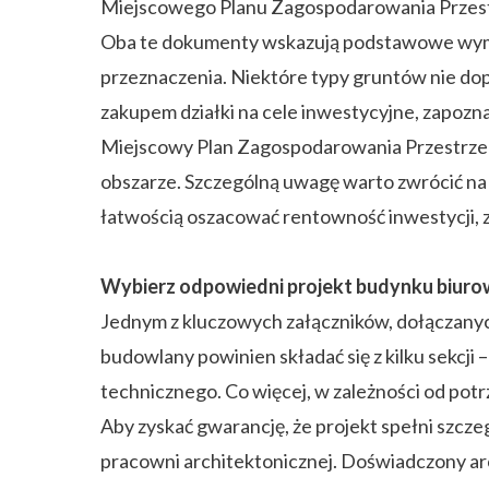
Miejscowego Planu Zagospodarowania Przestr
Oba te dokumenty wskazują podstawowe wymag
przeznaczenia. Niektóre typy gruntów nie do
zakupem działki na cele inwestycyjne, zapozna
Miejscowy Plan Zagospodarowania Przestrze
obszarze. Szczególną uwagę warto zwrócić na
łatwością oszacować rentowność inwestycji, z
Wybierz odpowiedni projekt budynku biur
Jednym z kluczowych załączników, dołączany
budowlany powinien składać się z kilku sekcji
technicznego. Co więcej, w zależności od pot
Aby zyskać gwarancję, że projekt spełni szcz
pracowni architektonicznej. Doświadczony arc