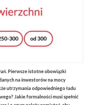
ań. Pierwsze istotne obowiązki
adanych na inwestorów na mocy
kże utrzymania odpowiedniego ładu
wego? Jakie formalności musi spełnić
ca i o czym należy pamiętać, aby