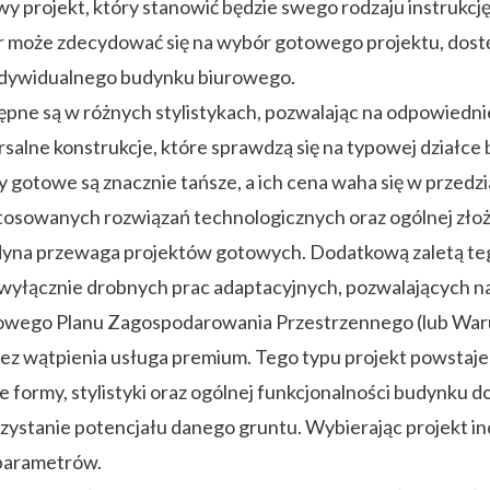
 projekt, który stanowić będzie swego rodzaju instrukc
tor może zdecydować się na wybór gotowego projektu, dost
indywidualnego budynku biurowego.
pne są w różnych stylistykach, pozwalając na odpowiedni
rsalne konstrukcje, które sprawdzą się na typowej działc
 gotowe są znacznie tańsze, a ich cena waha się w przedzia
stosowanych rozwiązań technologicznych oraz ogólnej złoż
edyna przewaga projektów gotowych. Dodatkową zaletą tego
łącznie drobnych prac adaptacyjnych, pozwalających na
jscowego Planu Zagospodarowania Przestrzennego (lub W
z wątpienia usługa premium. Tego typu projekt powstaje n
formy, stylistyki oraz ogólnej funkcjonalności budynku d
ystanie potencjału danego gruntu. Wybierając projekt i
 parametrów.