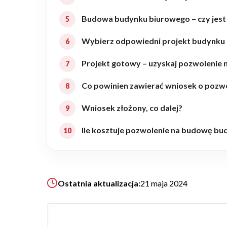
Realizacje
Budowa budynku biurowego – czy jest
Wybierz odpowiedni projekt budynku
Referencje
Projekt gotowy – uzyskaj pozwolenie
Filmy
Co powinien zawierać wniosek o pozw
Wniosek złożony, co dalej?
Ogrody
Ile kosztuje pozwolenie na budowę b
KALKULATOR BUDOWY
BLOG
Ostatnia aktualizacja:
21 maja 2024
O NAS
KONAKT