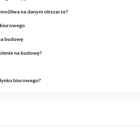
 możliwa na danym obszarze?
 biurowego
 na budowę
olenie na budowę?
udynku biurowego?