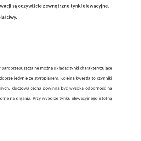
acji są oczywiście zewnętrzne tynki elewacyjne.
łaściwy.
y paroprzepuszczalne można układać tynki charakteryzujące
obrze jedynie ze styropianem. Kolejna kwestia to czynniki
ycznych, kluczową cechą powinna być wysoka odporność na
dporne na drgania. Przy wyborze tynku elewacyjnego istotną