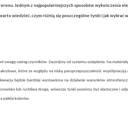
erenu. Jednym z najpopularniejszych sposobów wykończenia elew
arto wiedzieć, czym różnią się poszczególne tynki i jak wybrać w
od uwagę szereg czynników. Zacznijmy od systemu ocieplenia. Na materiał
akrylowe, które ze względu na niską paroprzepuszczalność współpracują d
li elewacja będzie bardziej wystawiona na działanie warunków atmosfer
 torowisko lub ruchliwa droga, wówczas tynki powinny być elastyczne i o
na paleta kolorów.