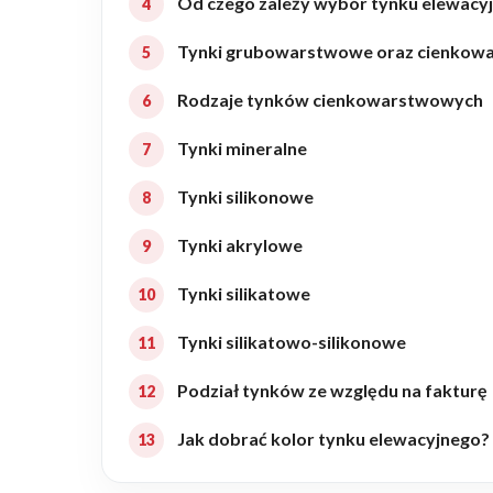
Od czego zależy wybór tynku elewacy
Realizacje
Tynki grubowarstwowe oraz cienkow
Rodzaje tynków cienkowarstwowych
Referencje
Tynki mineralne
Filmy
Tynki silikonowe
Tynki akrylowe
Ogrody
Tynki silikatowe
Tynki silikatowo-silikonowe
KALKULATOR BUDOWY
BLOG
Podział tynków ze względu na fakturę
O NAS
Jak dobrać kolor tynku elewacyjnego?
KONAKT