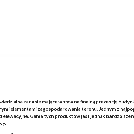
iedzialne zadanie mające wpływ na finalną prezencję budynk
nnymi elementami zagospodarowania terenu. Jednym z najp
ki elewacyjne. Gama tych produktów jest jednak bardzo szero
wy.