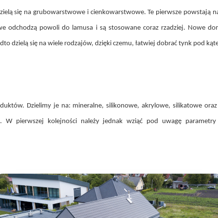
ielą się na grubowarstwowe i cienkowarstwowe. Te pierwsze powstają na 
owe odchodzą powoli do lamusa i są stosowane coraz rzadziej. Nowe d
o dzielą się na wiele rodzajów, dzięki czemu, łatwiej dobrać tynk pod ką
któw. Dzielimy je na: mineralne, silikonowe, akrylowe, silikatowe ora
m. W pierwszej kolejności należy jednak wziąć pod uwagę parametry 