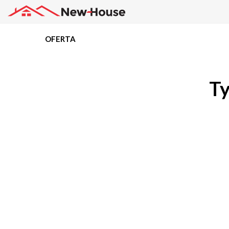
OFERTA
Projekty
Ty
Oferta
Działki
Kredyty
Dokumentacja