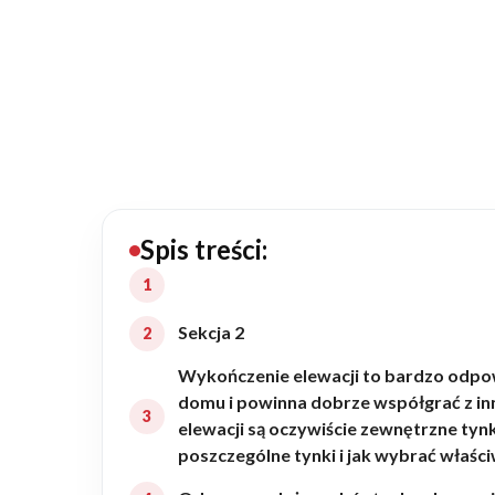
20434
Projektów z wyceną
Projekty indywidualne
Budowa domu
Rezydencje
Spis treści:
Rozbudowa
Sekcja 2
Wykończenie elewacji to bardzo odpow
Remonty
domu i powinna dobrze współgrać z i
elewacji są oczywiście zewnętrzne tyn
poszczególne tynki i jak wybrać właści
Budynki biurowe