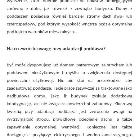
wyciszenie, które odetnie poddasze od hałasów dobiegających
zarówno z dołu, jak również z zewnątrz budynku. Domy z
poddaszem posiadają również bardziej stromy dach dwu- lub
czterospadowy, pod którym wysokość wnętrza będzie optymalna
pod kątem warunków mieszkalnych.
Na co zwrócić uwagę przy adaptacji poddasza?
Być może dysponujesz już domem parterowym ze strychem lub
poddaszem nieużytkowym i myślisz o zwiększeniu dostępnej
powierzchni użytkowej. Nic nie stoi na przeszkodzie, aby
zaadaptować poddasze. Takie prace zazwyczaj są traktowane jako
nadbudowa domu, jako iż budynek zyskuje dodatkową
kondygnację, ale nie zwiększa powierzchni zabudowy. Kluczową
kwestią przy adaptacji poddasza jest zwrócenie uwagi na
wytrzymałość stropu, prawidłowe ocieplenie dachu, a także
zapewnienie optymalnej wentylacji. Konieczne jest także
dociągnięcie przyłączy: elektrycznego i wodno-kanalizacyjnego.