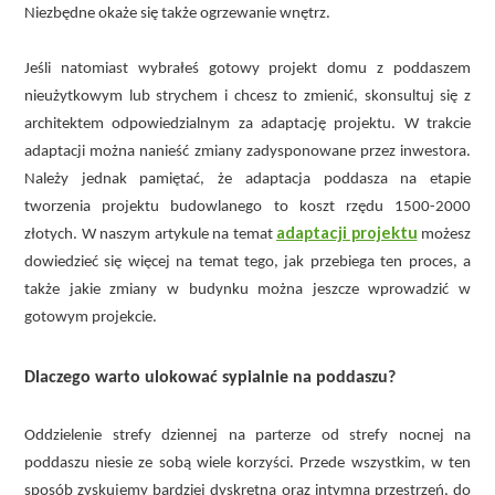
Niezbędne okaże się także ogrzewanie wnętrz.
Jeśli natomiast wybrałeś gotowy projekt domu z poddaszem
nieużytkowym lub strychem i chcesz to zmienić, skonsultuj się z
architektem odpowiedzialnym za adaptację projektu. W trakcie
adaptacji można nanieść zmiany zadysponowane przez inwestora.
Należy jednak pamiętać, że adaptacja poddasza na etapie
tworzenia projektu budowlanego to koszt rzędu 1500-2000
adaptacji projektu
złotych. W naszym artykule na temat
możesz
dowiedzieć się więcej na temat tego, jak przebiega ten proces, a
także jakie zmiany w budynku można jeszcze wprowadzić w
gotowym projekcie.
Dlaczego warto ulokować sypialnie na poddaszu?
Oddzielenie strefy dziennej na parterze od strefy nocnej na
poddaszu niesie ze sobą wiele korzyści. Przede wszystkim, w ten
sposób zyskujemy bardziej dyskretną oraz intymną przestrzeń, do