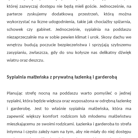
której zazwyczaj dostępu nie będą mieli goście. Jednocześnie, na
parterze zyskujemy dodatkową przestrzeń, którą można
wykorzystać na liczne udogodnienia, takie jak chociażby spiżarnia,
schowek czy gabinet. Jednocześnie, sypialnia na poddaszu
niezaprzeczalnie ma w sobie pewien klimat i urok. Skosy dachu we
wnętrzu budują poczucie bezpieczeństwa i sprzyjają szybszemu
zasypianiu, zwłaszcza, gdy do snu kołysze nas delikatny dźwięk
wiatru oraz deszczu.
Sypialnia małżeńska z prywatną łazienką i garderobą
Planując strefę nocną na poddaszu warto pomyśleć o jednej
sypialni, która będzie większa oraz wyposażona w odrębną łazienkę
i garderobę. Jest to właśnie sypialnia małżeńska, która ma
zapewnić większy komfort rodzicom lub młodemu małżeństwu
mieszkającemu ze swoimi rodzicami. Łazienka i garderoba to strefa
intymna i często zależy nam na tym, aby nie miały do niej dostępu