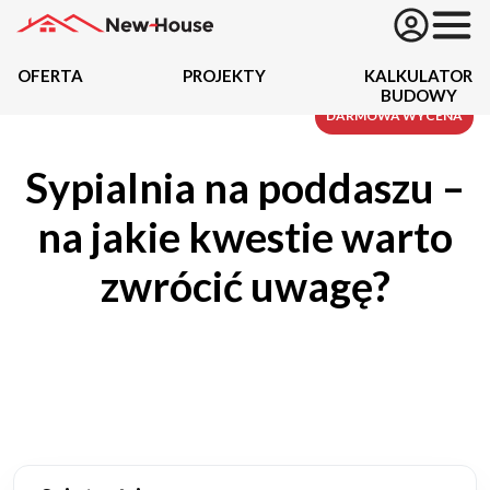
OFERTA
PROJEKTY
KALKULATOR
BUDOWY
Projekty
DARMOWA WYCENA
Sypialnia na poddaszu –
Oferta
na jakie kwestie warto
Działki
zwrócić uwagę?
Kredyty
Dokumentacja
20434
Projektów z wyceną
Projekty indywidualne