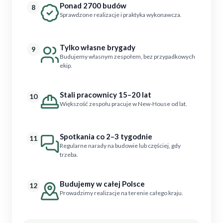
Ponad 2700 budów
8
Sprawdzone realizacje i praktyka wykonawcza.
Tylko własne brygady
9
Budujemy własnym zespołem, bez przypadkowych
ekip.
Stali pracownicy 15–20 lat
10
Większość zespołu pracuje w New-House od lat.
Spotkania co 2–3 tygodnie
11
Regularne narady na budowie lub częściej, gdy
trzeba.
Budujemy w całej Polsce
12
Prowadzimy realizacje na terenie całego kraju.