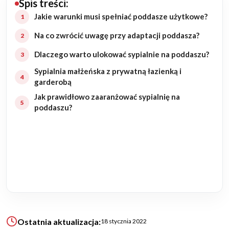
Spis treści:
Budowa domu
Jakie warunki musi spełniać poddasze użytkowe?
Na co zwrócić uwagę przy adaptacji poddasza?
Rezydencje
Dlaczego warto ulokować sypialnie na poddaszu?
Rozbudowa
Sypialnia małżeńska z prywatną łazienką i
garderobą
Remonty
Jak prawidłowo zaaranżować sypialnię na
poddaszu?
Budynki biurowe
Realizacje
Referencje
Filmy
Ostatnia aktualizacja:
18 stycznia 2022
Ogrody