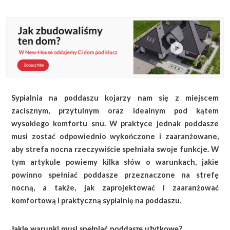
KALKULATOR BUDOWY
BLOG
O NAS
KONAKT
Sypialnia na poddaszu kojarzy nam się z miejscem
ZAPISZ SIĘ
zacisznym, przytulnym oraz idealnym pod kątem
wysokiego komfortu snu. W praktyce jednak poddasze
musi zostać odpowiednio wykończone i zaaranżowane,
aby strefa nocna rzeczywiście spełniała swoje funkcje. W
tym artykule powiemy kilka słów o warunkach, jakie
powinno spełniać poddasze przeznaczone na strefę
nocną, a także, jak zaprojektować i zaaranżować
komfortową i praktyczną sypialnię na poddaszu.
Jakie warunki musi spełniać poddasze użytkowe?