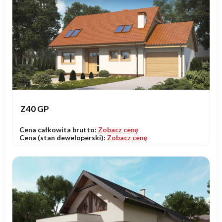
Z40 GP
Cena całkowita brutto:
Zobacz cenę
Cena (stan deweloperski):
Zobacz cenę