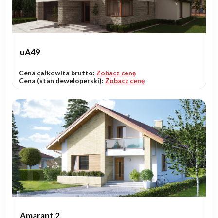
uA49
Cena całkowita brutto:
Zobacz cenę
Cena (stan deweloperski):
Zobacz cenę
Amarant 2