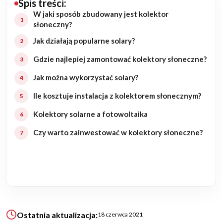
Spis treści:
W jaki sposób zbudowany jest kolektor
Budowa domu
słoneczny?
Jak działają popularne solary?
Rezydencje
Gdzie najlepiej zamontować kolektory słoneczne?
Rozbudowa
Jak można wykorzystać solary?
Remonty
Ile kosztuje instalacja z kolektorem słonecznym?
Kolektory solarne a fotowoltaika
Budynki biurowe
Czy warto zainwestować w kolektory słoneczne?
Realizacje
Referencje
Filmy
Ostatnia aktualizacja:
18 czerwca 2021
Ogrody