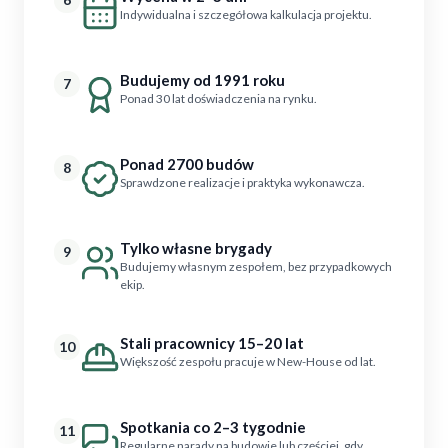
Indywidualna i szczegółowa kalkulacja projektu.
Budujemy od 1991 roku
7
Ponad 30 lat doświadczenia na rynku.
Ponad 2700 budów
8
Sprawdzone realizacje i praktyka wykonawcza.
Tylko własne brygady
9
Budujemy własnym zespołem, bez przypadkowych
ekip.
Stali pracownicy 15–20 lat
10
Większość zespołu pracuje w New-House od lat.
Spotkania co 2–3 tygodnie
11
Regularne narady na budowie lub częściej, gdy