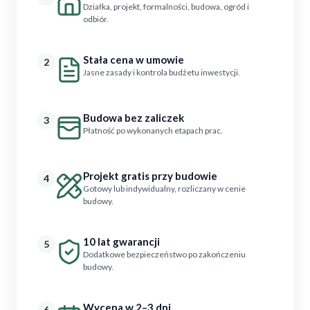
Działka, projekt, formalności, budowa, ogród i
odbiór.
Stała cena w umowie
2
Jasne zasady i kontrola budżetu inwestycji.
Budowa bez zaliczek
3
Płatność po wykonanych etapach prac.
Projekt gratis przy budowie
4
Gotowy lub indywidualny, rozliczany w cenie
budowy.
10 lat gwarancji
5
Dodatkowe bezpieczeństwo po zakończeniu
budowy.
Wycena w 2–3 dni
6