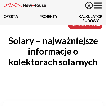
OFERTA
PROJEKTY
KALKULATOR
BUDOWY
Projekty
DARMOWA WYCENA
Solary – najważniejsze
Oferta
informacje o
Działki
kolektorach solarnych
Kredyty
Dokumentacja
20434
Projektów z wyceną
Projekty indywidualne