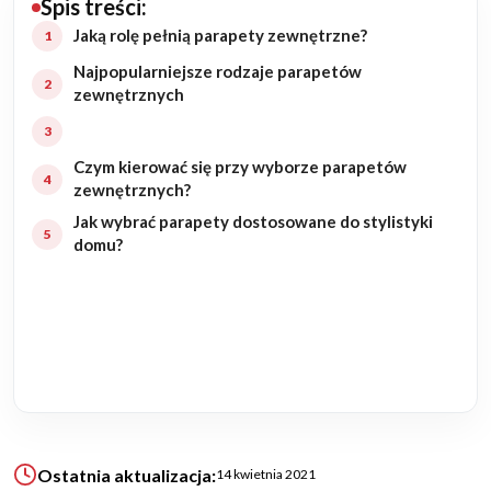
Spis treści:
Budowa domu
Jaką rolę pełnią parapety zewnętrzne?
Najpopularniejsze rodzaje parapetów
Rezydencje
zewnętrznych
Rozbudowa
Czym kierować się przy wyborze parapetów
zewnętrznych?
Remonty
Jak wybrać parapety dostosowane do stylistyki
domu?
Budynki biurowe
Realizacje
Referencje
Filmy
Ostatnia aktualizacja:
14 kwietnia 2021
Ogrody