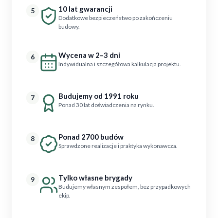
10 lat gwarancji
5
Dodatkowe bezpieczeństwo po zakończeniu
budowy.
Wycena w 2–3 dni
6
Indywidualna i szczegółowa kalkulacja projektu.
Budujemy od 1991 roku
7
Ponad 30 lat doświadczenia na rynku.
Ponad 2700 budów
8
Sprawdzone realizacje i praktyka wykonawcza.
Tylko własne brygady
9
Budujemy własnym zespołem, bez przypadkowych
ekip.