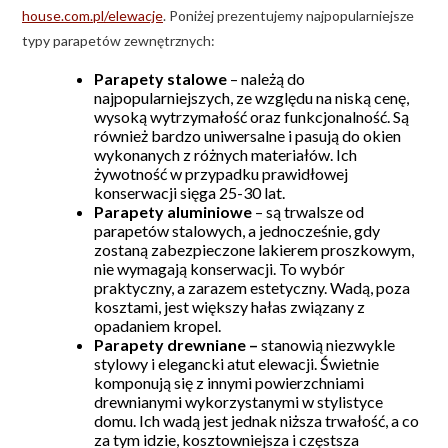
house.com.pl/elewacje
. Poniżej prezentujemy najpopularniejsze
typy parapetów zewnętrznych:
Parapety stalowe
– należą do
najpopularniejszych, ze względu na niską cenę,
wysoką wytrzymałość oraz funkcjonalność. Są
również bardzo uniwersalne i pasują do okien
wykonanych z różnych materiałów. Ich
żywotność w przypadku prawidłowej
konserwacji sięga 25-30 lat.
Parapety aluminiowe
– są trwalsze od
parapetów stalowych, a jednocześnie, gdy
zostaną zabezpieczone lakierem proszkowym,
nie wymagają konserwacji. To wybór
praktyczny, a zarazem estetyczny. Wadą, poza
kosztami, jest większy hałas związany z
opadaniem kropel.
Parapety drewniane –
stanowią niezwykle
stylowy i elegancki atut elewacji. Świetnie
komponują się z innymi powierzchniami
drewnianymi wykorzystanymi w stylistyce
domu. Ich wadą jest jednak niższa trwałość, a co
za tym idzie, kosztowniejsza i częstsza