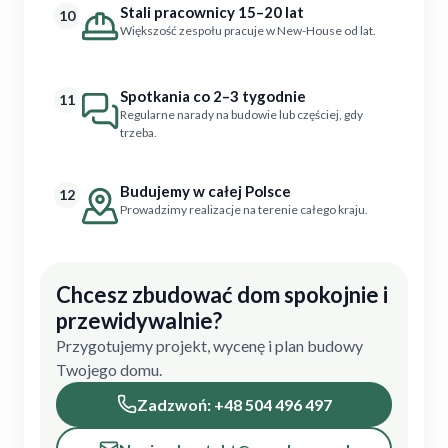
Stali pracownicy 15–20 lat
10
Większość zespołu pracuje w New-House od lat.
Spotkania co 2–3 tygodnie
11
Regularne narady na budowie lub częściej, gdy
trzeba.
Budujemy w całej Polsce
12
Prowadzimy realizacje na terenie całego kraju.
Chcesz zbudować dom spokojnie i
przewidywalnie?
Przygotujemy projekt, wycenę i plan budowy
Twojego domu.
Zadzwoń: +48 504 496 497