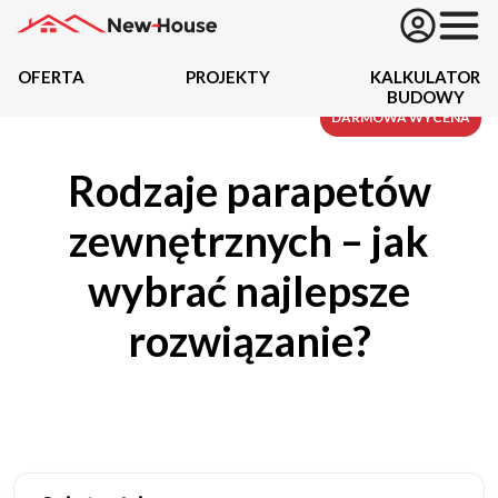
OFERTA
PROJEKTY
KALKULATOR
BUDOWY
Projekty
DARMOWA WYCENA
Rodzaje parapetów
Oferta
zewnętrznych – jak
Działki
wybrać najlepsze
Kredyty
rozwiązanie?
Dokumentacja
20434
Projektów z wyceną
Projekty indywidualne