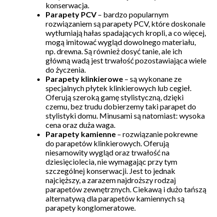
konserwacja.
Parapety PCV
– bardzo popularnym
rozwiązaniem są parapety PCV, które doskonale
wytłumiają hałas spadających kropli, a co więcej,
mogą imitować wygląd dowolnego materiału,
np. drewna. Są również dosyć tanie, ale ich
główną wadą jest trwałość pozostawiająca wiele
do życzenia.
Parapety klinkierowe
– są wykonane ze
specjalnych płytek klinkierowych lub cegieł.
Oferują szeroką gamę stylistyczną, dzięki
czemu, bez trudu dobierzemy taki parapet do
stylistyki domu. Minusami są natomiast: wysoka
cena oraz duża waga.
Parapety kamienne
– rozwiązanie pokrewne
do parapetów klinkierowych. Oferują
niesamowity wygląd oraz trwałość na
dziesięciolecia, nie wymagając przy tym
szczególnej konserwacji. Jest to jednak
najcięższy, a zarazem najdroższy rodzaj
parapetów zewnętrznych. Ciekawą i dużo tańszą
alternatywą dla parapetów kamiennych są
parapety konglomeratowe.