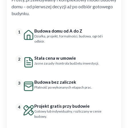
domu – od pierwszej decyzji aż po odbiór gotowego
budynku.
Budowa domu od A do Z
1
Działka, projekt, formalności, budowa, ogród i
odbiór.
Stała cena w umowie
2
Jasne zasady i kontrola budżetu inwestycji.
Budowa bez zaliczek
3
Płatność po wykonanych etapach prac.
Projekt gratis przy budowie
4
Gotowy lub indywidualny, rozliczany w cenie
budowy.