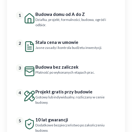
Budowa domu od A do Z
1
Działka, projekt, formalności, budowa, ogród i
odbiór.
Stała cena w umowie
2
Jasne zasady i kontrola budżetu inwestycji.
Budowa bez zaliczek
3
Płatność po wykonanych etapach prac.
Projekt gratis przy budowie
4
Gotowy lub indywidualny, rozliczany w cenie
budowy.
10 lat gwarancji
5
Dodatkowe bezpieczeństwo po zakończeniu
budowy.