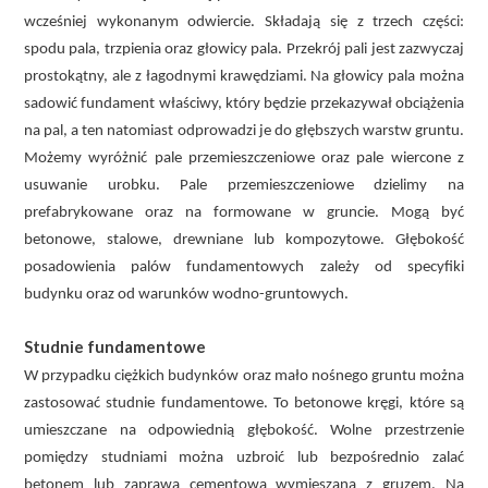
wcześniej wykonanym odwiercie. Składają się z trzech części:
spodu pala, trzpienia oraz głowicy pala. Przekrój pali jest zazwyczaj
prostokątny, ale z łagodnymi krawędziami. Na głowicy pala można
sadowić fundament właściwy, który będzie przekazywał obciążenia
na pal, a ten natomiast odprowadzi je do głębszych warstw gruntu.
Możemy wyróżnić pale przemieszczeniowe oraz pale wiercone z
usuwanie urobku. Pale przemieszczeniowe dzielimy na
prefabrykowane oraz na formowane w gruncie. Mogą być
betonowe, stalowe, drewniane lub kompozytowe. Głębokość
posadowienia palów fundamentowych zależy od specyfiki
budynku oraz od warunków wodno-gruntowych.
Studnie fundamentowe
W przypadku ciężkich budynków oraz mało nośnego gruntu można
zastosować studnie fundamentowe. To betonowe kręgi, które są
umieszczane na odpowiednią głębokość. Wolne przestrzenie
pomiędzy studniami można uzbroić lub bezpośrednio zalać
betonem lub zaprawą cementową wymieszaną z gruzem. Na