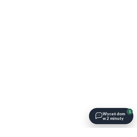
1
Wyceń dom
w 2 minuty