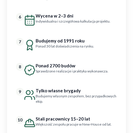
Wycena w 2–3 dni
6
Indywidualna i szczegółowa kalkulacja projektu.
Budujemy od 1991 roku
7
Ponad 30 lat doświadczenia na rynku.
Ponad 2700 budów
8
Sprawdzone realizacje i praktyka wykonawcza.
Tylko własne brygady
9
Budujemy własnym zespołem, bez przypadkowych
ekip.
Stali pracownicy 15–20 lat
10
Większość zespołu pracuje w New-House od lat.