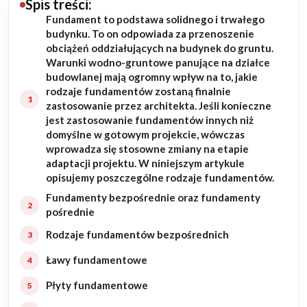
Spis treści:
Fundament to podstawa solidnego i trwałego
Budowa domu
budynku. To on odpowiada za przenoszenie
obciążeń oddziałujących na budynek do gruntu.
Rezydencje
Warunki wodno-gruntowe panujące na działce
budowlanej mają ogromny wpływ na to, jakie
rodzaje fundamentów zostaną finalnie
Rozbudowa
zastosowanie przez architekta. Jeśli konieczne
jest zastosowanie fundamentów innych niż
Remonty
domyślne w gotowym projekcie, wówczas
wprowadza się stosowne zmiany na etapie
Budynki biurowe
adaptacji projektu. W niniejszym artykule
opisujemy poszczególne rodzaje fundamentów.
Realizacje
Fundamenty bezpośrednie oraz fundamenty
pośrednie
Referencje
Rodzaje fundamentów bezpośrednich
Ławy fundamentowe
Filmy
Płyty fundamentowe
Ogrody