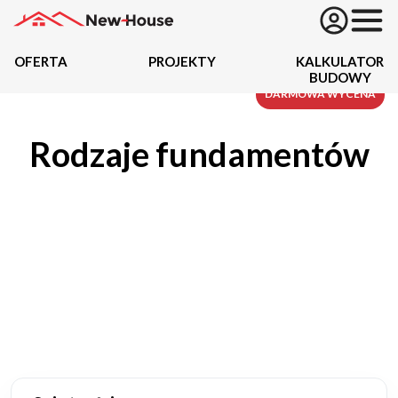
OFERTA
PROJEKTY
KALKULATOR
BUDOWY
Projekty
DARMOWA WYCENA
Rodzaje fundamentów
Oferta
Działki
Kredyty
Dokumentacja
20434
Projektów z wyceną
Projekty indywidualne