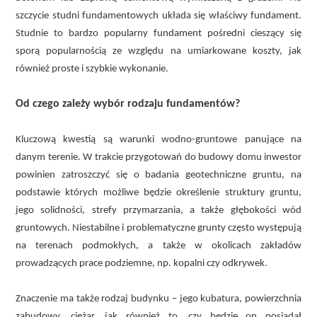
szczycie studni fundamentowych układa się właściwy fundament.
Studnie to bardzo popularny fundament pośredni cieszący się
sporą popularnością ze względu na umiarkowane koszty, jak
również proste i szybkie wykonanie.
Od czego zależy wybór rodzaju fundamentów?
Kluczową kwestią są warunki wodno-gruntowe panujące na
danym terenie. W trakcie przygotowań do budowy domu inwestor
powinien zatroszczyć się o badania geotechniczne gruntu, na
podstawie których możliwe będzie określenie struktury gruntu,
jego solidności, strefy przymarzania, a także głębokości wód
gruntowych. Niestabilne i problematyczne grunty często występują
na terenach podmokłych, a także w okolicach zakładów
prowadzących prace podziemne, np. kopalni czy odkrywek.
Znaczenie ma także rodzaj budynku – jego kubatura, powierzchnia
zabudowy, ciężar, jak również to, czy będzie on posiadał