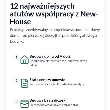
12 najważniejszych
atutów współpracy z New-
House
Prosty, przewidywalny i kompleksowy model budowy
domu – od pierwszej decyzji aż po odbiór gotowego
budynku.
Budowa domu od A do Z
1
Działka, projekt, formalności, budowa, ogród i
odbiór.
Stała cena w umowie
2
Jasne zasady i kontrola budżetu inwestycji.
Budowa bez zaliczek
3
Płatność po wykonanych etapach prac.