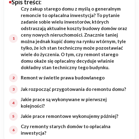
Spis treści:
Czy zakup starego domu z myślą o generalnym
Budowa domu
remoncie to opłacalna inwestycja? To pytanie
zadanie sobie wielu inwestorów, których
Rezydencje
odstraszają aktualne koszty budowy domów oraz
ceny nowych nieruchomości. Znacznie taniej
można jednak kupić domy na rynku wtórnym, tyle
Rozbudowa
tylko, że ich stan techniczny może pozostawiać
wiele do życzenia. O tym, czy remont starego
Remonty
domu okaże się opłacalny decyduje właśnie
dokładny stan techniczny tego budynku.
Budynki biurowe
Remont w świetle prawa budowlanego
Realizacje
Jak rozpocząć przygotowania do remontu domu?
Jakie prace są wykonywane w pierwszej
Referencje
kolejności?
Jakie prace remontowe wykonujemy później?
Filmy
Czy remonty starych domów to opłacalna
inwestycja?
Ogrody