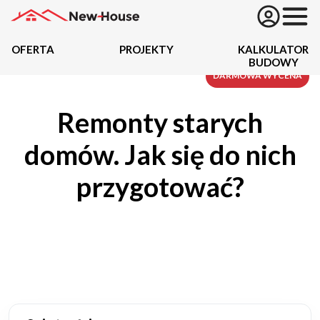
OFERTA
PROJEKTY
KALKULATOR
BUDOWY
Projekty
DARMOWA WYCENA
Remonty starych
Oferta
domów. Jak się do nich
Działki
przygotować?
Kredyty
Dokumentacja
20487
Projektów z wyceną
Projekty indywidualne