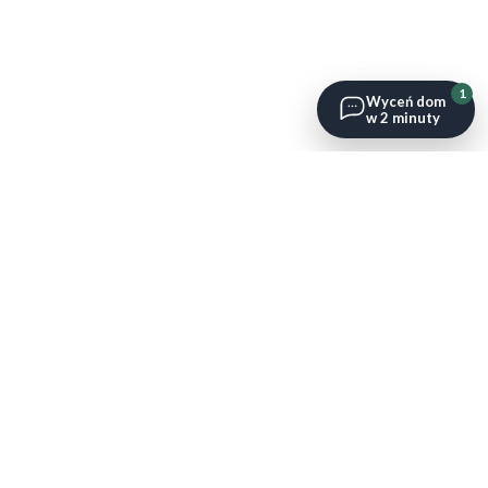
1
Wyceń dom
w 2 minuty