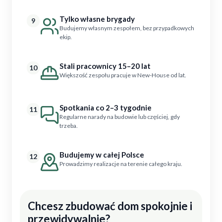
Tylko własne brygady
9
Budujemy własnym zespołem, bez przypadkowych
ekip.
Stali pracownicy 15–20 lat
10
Większość zespołu pracuje w New-House od lat.
Spotkania co 2–3 tygodnie
11
Regularne narady na budowie lub częściej, gdy
trzeba.
Budujemy w całej Polsce
12
Prowadzimy realizacje na terenie całego kraju.
Chcesz zbudować dom spokojnie i
przewidywalnie?