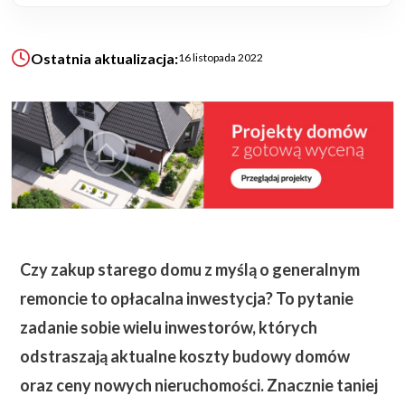
KALKULATOR BUDOWY
Ostatnia aktualizacja:
16 listopada 2022
BLOG
O NAS
KONAKT
ZAPISZ SIĘ
Czy zakup starego domu z myślą o generalnym
remoncie to opłacalna inwestycja? To pytanie
zadanie sobie wielu inwestorów, których
odstraszają aktualne koszty budowy domów
oraz ceny nowych nieruchomości. Znacznie taniej