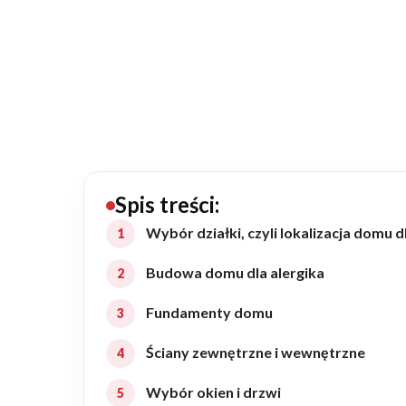
20434
Projektów z wyceną
Projekty indywidualne
Budowa domu
Rezydencje
Spis treści:
Wybór działki, czyli lokalizacja domu d
Rozbudowa
Budowa domu dla alergika
Fundamenty domu
Remonty
Ściany zewnętrzne i wewnętrzne
Budynki biurowe
Wybór okien i drzwi