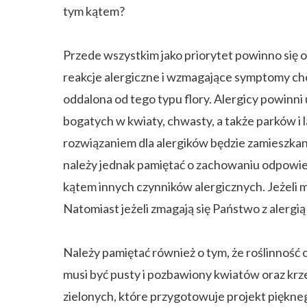
tym kątem?
Przede wszystkim jako priorytet powinno się o
reakcje alergiczne i wzmagające symptomy chor
oddalona od tego typu flory. Alergicy powinni 
bogatych w kwiaty, chwasty, a także parków i l
rozwiązaniem dla alergików będzie zamieszkan
należy jednak pamiętać o zachowaniu odpowied
kątem innych czynników alergicznych. Jeżeli m
Natomiast jeżeli zmagają się Państwo z alergią 
Należy pamiętać również o tym, że roślinność
musi być pusty i pozbawiony kwiatów oraz kr
zielonych, które przygotowuje projekt piękneg