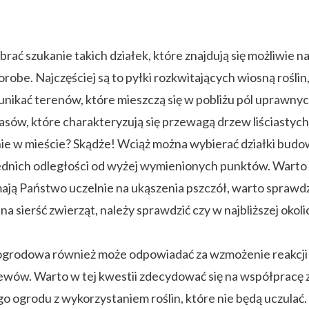
brać szukanie takich działek, które znajdują się możliwie
obe. Najczęściej są to pyłki rozkwitających wiosną rośli
unikać terenów, które mieszczą się w pobliżu pól uprawnych
asów, które charakteryzują się przewagą drzew liściastych
ie w mieście? Skądże! Wciąż można wybierać działki budow
nich odległości od wyżej wymienionych punktów. Warto rów
ają Państwo uczelnie na ukąszenia pszczół, warto sprawdzić
na sierść zwierząt, należy sprawdzić czy w najbliższej okoli
 ogrodowa również może odpowiadać za wzmożenie reakcji a
zewów. Warto w tej kwestii zdecydować się na współpracę
o ogrodu z wykorzystaniem roślin, które nie będą uczulać.