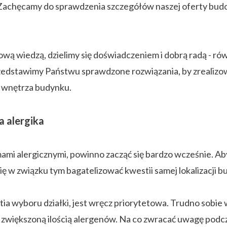
. Zachęcamy do sprawdzenia szczegółów naszej oferty bu
ą wiedzą, dzielimy się doświadczeniem i dobrą radą - rów
rzedstawimy Państwu sprawdzone rozwiązania, by zrealizow
a wnętrza budynku.
a alergika
i alergicznymi, powinno zacząć się bardzo wcześnie. Aby
ię w związku tym bagatelizować kwestii samej lokalizacji 
tia wyboru działki, jest wręcz priorytetowa. Trudno sobie
 ze zwiększoną ilością alergenów. Na co zwracać uwagę pod