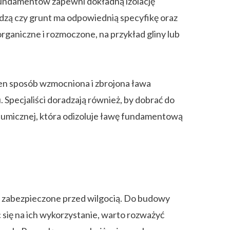
undamentów zapewni dokładną izolację
zą czy grunt ma odpowiednią specyfikę oraz
rganiczne i rozmoczone, na przykład gliny lub
en sposób wzmocniona i zbrojona ława
 Specjaliści doradzają również, by dobrać do
itumicznej, która odizoluje ławę fundamentową
 zabezpieczone przed wilgocią. Do budowy
 się na ich wykorzystanie, warto rozważyć