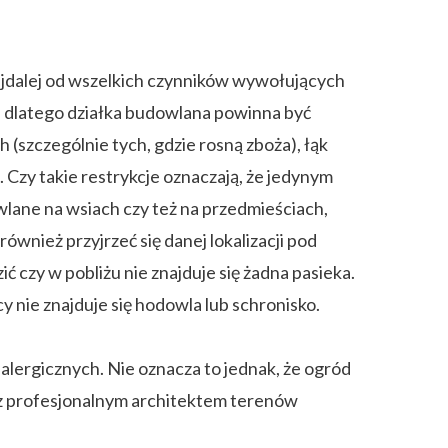
 najdalej od wszelkich czynników wywołujących
n, dlatego działka budowlana powinna być
 (szczególnie tych, gdzie rosną zboża), łąk
. Czy takie restrykcje oznaczają, że jedynym
lane na wsiach czy też na przedmieściach,
nież przyjrzeć się danej lokalizacji pod
 czy w pobliżu nie znajduje się żadna pasieka.
cy nie znajduje się hodowla lub schronisko.
lergicznych. Nie oznacza to jednak, że ogród
 z profesjonalnym architektem terenów