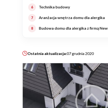
Technika budowy
Realizacje
Aranżacja wnętrza domu dla alergika
Referencje
Budowa domu dla alergika z firmą Ne
Filmy
Ostatnia aktualizacja:
07 grudnia 2020
Ogrody
KALKULATOR BUDOWY
BLOG
O NAS
KONAKT