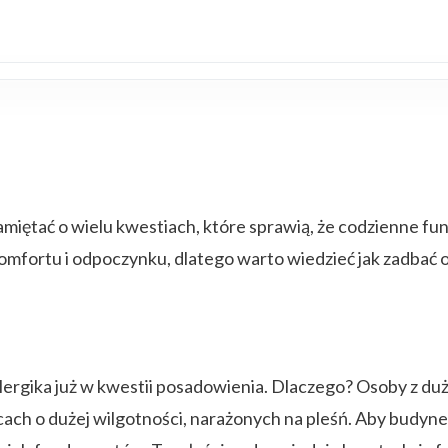
pamiętać o wielu kwestiach, które sprawią, że codzienne fu
mfortu i odpoczynku, dlatego warto wiedzieć jak zadbać o
gika już w kwestii posadowienia. Dlaczego? Osoby z dużą
ach o dużej wilgotności, narażonych na pleśń. Aby budyn