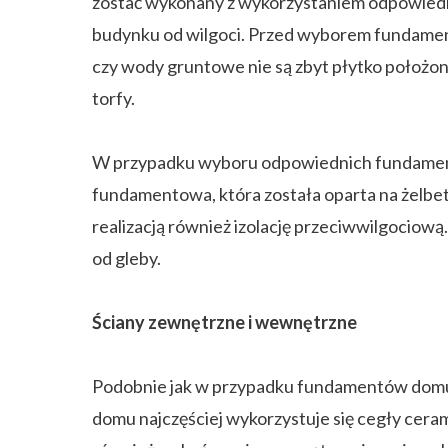
zostać wykonany z wykorzystaniem odpowiedn
budynku od wilgoci. Przed wyborem fundamen
czy wody gruntowe nie są zbyt płytko położone
torfy.
W przypadku wyboru odpowiednich fundamentó
fundamentowa, która została oparta na żelbeto
realizacją również izolację przeciwwilgociow
od gleby.
Ściany zewnętrzne i wewnętrzne
Podobnie jak w przypadku fundamentów domu 
domu najczęściej wykorzystuje się cegły cera