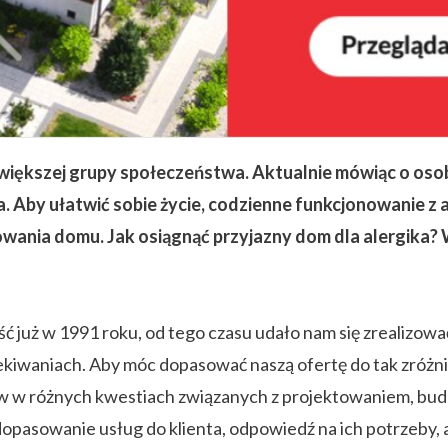
większej grupy społeczeństwa. Aktualnie mówiąc o osobac
. Aby ułatwić sobie życie, codzienne funkcjonowanie z 
żowania domu. Jak osiągnąć przyjazny dom dla alergika?
ć już w 1991 roku, od tego czasu udało nam się zrealizo
kiwaniach. Aby móc dopasować naszą ofertę do tak zróżn
ów w różnych kwestiach związanych z projektowaniem, b
opasowanie usług do klienta, odpowiedź na ich potrzeby, a