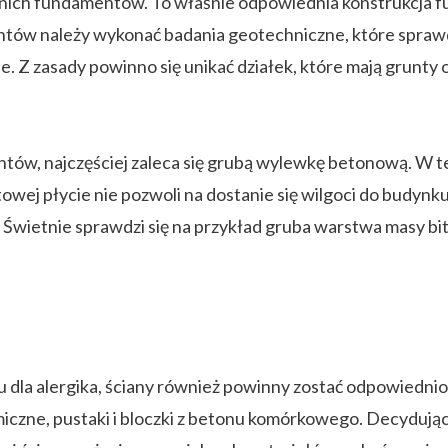
ich fundamentów. To właśnie odpowiednia konstrukcja f
tów należy wykonać badania geotechniczne, które sprawd
. Z zasady powinno się unikać działek, które mają grunty o
w, najczęściej zaleca się grubą wylewkę betonową. W t
wej płycie nie pozwoli na dostanie się wilgoci do budynku.
ą. Świetnie sprawdzi się na przykład gruba warstwa masy b
dla alergika, ściany również powinny zostać odpowiednio
miczne, pustaki i bloczki z betonu komórkowego. Decydując