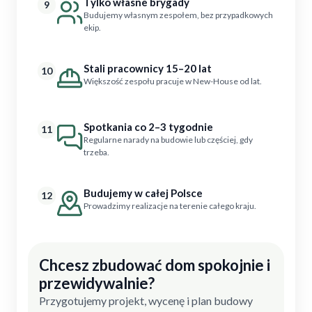
Tylko własne brygady
9
Budujemy własnym zespołem, bez przypadkowych
ekip.
Stali pracownicy 15–20 lat
10
Większość zespołu pracuje w New-House od lat.
Spotkania co 2–3 tygodnie
11
Regularne narady na budowie lub częściej, gdy
trzeba.
Budujemy w całej Polsce
12
Prowadzimy realizacje na terenie całego kraju.
Chcesz zbudować dom spokojnie i
przewidywalnie?
Przygotujemy projekt, wycenę i plan budowy