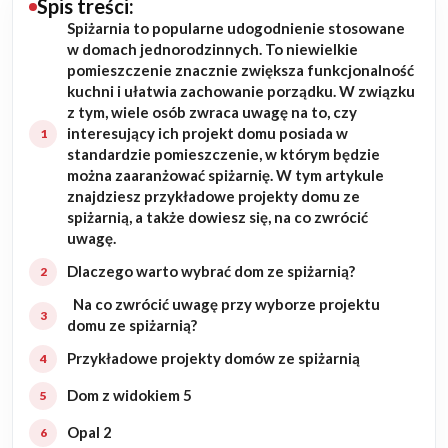
Spis treści:
Spiżarnia to popularne udogodnienie stosowane
Budowa domu
w domach jednorodzinnych. To niewielkie
pomieszczenie znacznie zwiększa funkcjonalność
Rezydencje
kuchni i ułatwia zachowanie porządku. W związku
z tym, wiele osób zwraca uwagę na to, czy
interesujący ich projekt domu posiada w
Rozbudowa
standardzie pomieszczenie, w którym będzie
można zaaranżować spiżarnię. W tym artykule
Remonty
znajdziesz przykładowe projekty domu ze
spiżarnią, a także dowiesz się, na co zwrócić
Budynki biurowe
uwagę.
Dlaczego warto wybrać dom ze spiżarnią?
Realizacje
Na co zwrócić uwagę przy wyborze projektu
domu ze spiżarnią?
Referencje
Przykładowe projekty domów ze spiżarnią
Filmy
Dom z widokiem 5
Opal 2
Ogrody