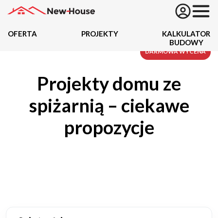
OFERTA
PROJEKTY
KALKULATOR
BUDOWY
Projekty
DARMOWA WYCENA
Projekty domu ze
Oferta
spiżarnią – ciekawe
Działki
propozycje
Kredyty
Dokumentacja
20434
Projektów z wyceną
Projekty indywidualne