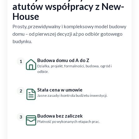
atutów współpracy z New-
House
Prosty, przewidywalny i kompleksowy model budowy
domu – od pierwszej decyzji aż po odbiór gotowego
budynku.
Budowa domu od A do Z
1
Działka, projekt, formalności, budowa, ogród i
odbiór.
Stała cena w umowie
2
Jasne zasady i kontrola budżetu inwestycji.
Budowa bez zaliczek
3
Płatność po wykonanych etapach prac.