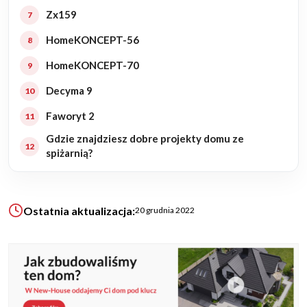
Zx159
KALKULATOR BUDOWY
HomeKONCEPT-56
BLOG
HomeKONCEPT-70
O NAS
KONAKT
Decyma 9
Faworyt 2
ZAPISZ SIĘ
Gdzie znajdziesz dobre projekty domu ze
spiżarnią?
Ostatnia aktualizacja:
20 grudnia 2022