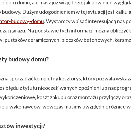
ojektu domu, ale masz już wizję tego, jak powinien wyglą
y budowy. Dużym udogodnieniem w tej sytuacji jest kalku
ulator-budowy-domu
. Wystarczy wpisać interesującą nas 
rodzaj garażu. Na podstawie tych informacji można oblicz
ów: pustaków ceramicznych, bloczków betonowych, keramz
szty budowy domu?
ożna sporządzić kompletny kosztorys, który pozwala wskaz
s błędu z tytułu nieoczekiwanych opóźnień lub nadprog
kończeniowe, koszt zakupu oraz montażu przyłączy oraz ins
elu wykonawców, wówczas musimy uwzględnić różnice w 
sztów inwestycji?