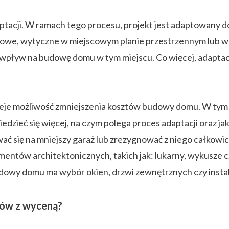
acji. W ramach tego procesu, projekt jest adaptowany do 
owe, wytyczne w miejscowym planie przestrzennym lub w 
ały wpływ na budowę domu w tym miejscu. Co więcej, adapt
stnieje możliwość zmniejszenia kosztów budowy domu. W tym
dzieć się więcej, na czym polega proces adaptacji oraz ja
się na mniejszy garaż lub zrezygnować z niego całkowic
entów architektonicznych, takich jak: lukarny, wykusze 
dowy domu ma wybór okien, drzwi zewnętrznych czy instal
mów z wyceną?