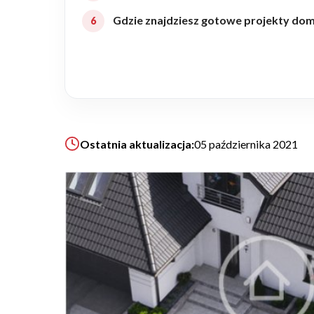
Gdzie znajdziesz gotowe projekty do
Realizacje
Referencje
Filmy
Ostatnia aktualizacja:
05 października 2021
Ogrody
KALKULATOR BUDOWY
BLOG
O NAS
KONAKT