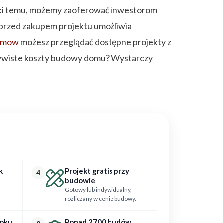
ki temu, możemy zaoferować inwestorom
 przed zakupem projektu umożliwia
domow
możesz przeglądać dostępne projekty z
czywiste koszty budowy domu? Wystarczy
k
Projekt gratis przy
4
budowie
Gotowy lub indywidualny,
rozliczany w cenie budowy.
roku
Ponad 2700 budów