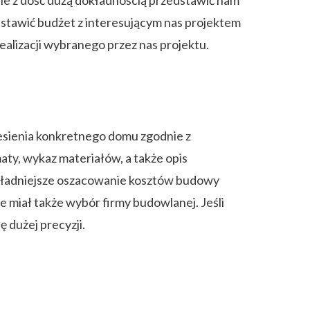
anie z dość dużą dokładnością przedstawić nam
stawić budżet z interesującym nas projektem
alizacji wybranego przez nas projektu.
esienia konkretnego domu zgodnie z
aty, wykaz materiałów, a także opis
okładniejsze oszacowanie kosztów budowy
e miał także wybór firmy budowlanej. Jeśli
 dużej precyzji.