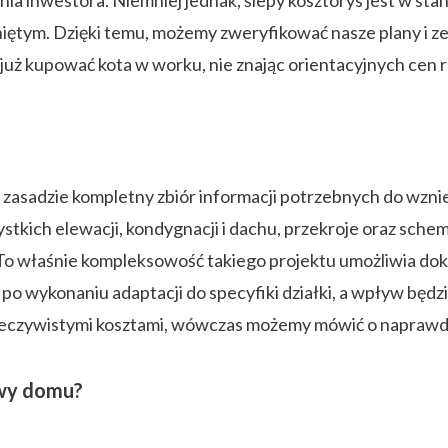
ania inwestora. Niemniej jednak, ślepy kosztorys jest w st
tym. Dzięki temu, możemy zweryfikować nasze plany i ze
uż kupować kota w worku, nie znając orientacyjnych cen re
asadzie kompletny zbiór informacji potrzebnych do wzni
kich elewacji, kondygnacji i dachu, przekroje oraz schem
 To właśnie kompleksowość takiego projektu umożliwia d
po wykonaniu adaptacji do specyfiki działki, a wpływ będzi
rzeczywistymi kosztami, wówczas możemy mówić o naprawdę
owy domu?