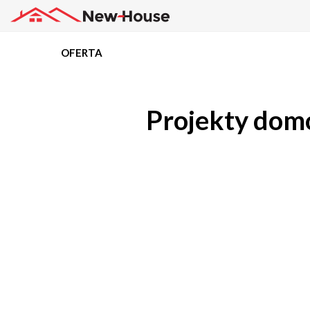
OFERTA
Projekty
Projekty domó
Oferta
Działki
Kredyty
Dokumentacja