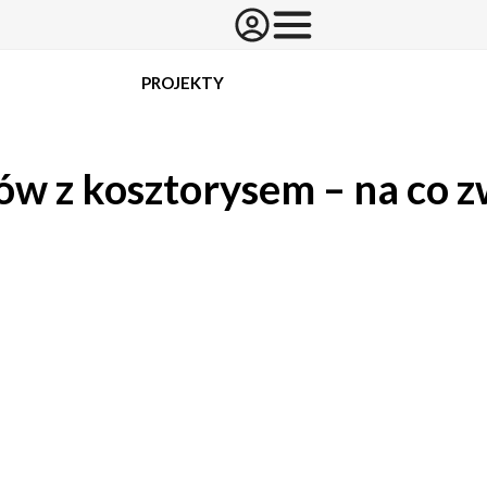
PROJEKTY
w z kosztorysem – na co 