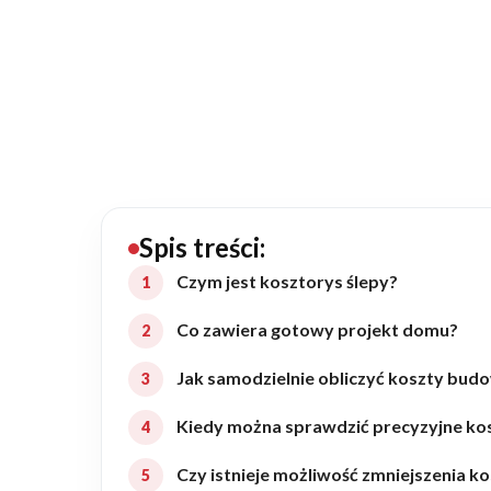
20434
Projektów z wyceną
Projekty indywidualne
Budowa domu
Rezydencje
Spis treści:
Czym jest kosztorys ślepy?
Rozbudowa
Co zawiera gotowy projekt domu?
Jak samodzielnie obliczyć koszty bu
Remonty
Kiedy można sprawdzić precyzyjne k
Budynki biurowe
Czy istnieje możliwość zmniejszenia k