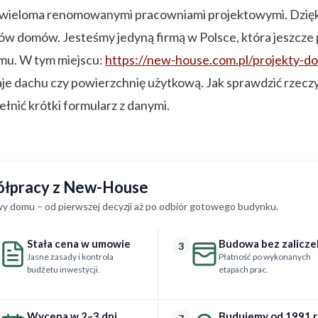
wieloma renomowanymi pracowniami projektowymi. Dzię
tów domów. Jesteśmy jedyną firmą w Polsce, która jeszcze
mu. W tym miejscu:
https://new-house.com.pl/projekty-
aje dachu czy powierzchnię użytkową. Jak sprawdzić rze
ełnić krótki formularz z danymi.
półpracy z New-House
y domu – od pierwszej decyzji aż po odbiór gotowego budynku.
Stała cena w umowie
Budowa bez zalicze
3
Jasne zasady i kontrola
Płatność po wykonanych
budżetu inwestycji.
etapach prac.
Wycena w 2–3 dni
Budujemy od 1991 