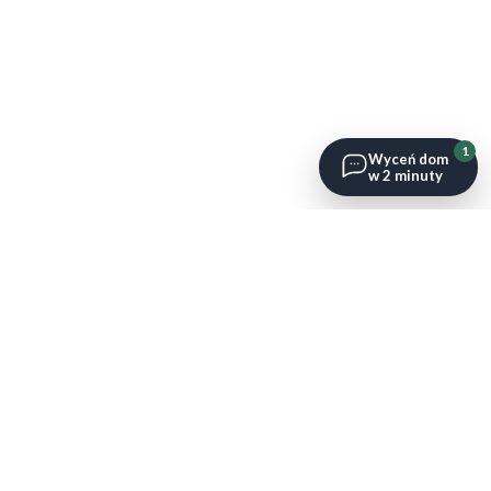
1
Wyceń dom
w 2 minuty