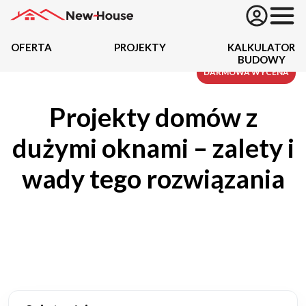
OFERTA
PROJEKTY
KALKULATOR
BUDOWY
Projekty
DARMOWA WYCENA
Projekty domów z
Oferta
dużymi oknami – zalety i
Działki
wady tego rozwiązania
Kredyty
Dokumentacja
20434
Projektów z wyceną
Projekty indywidualne