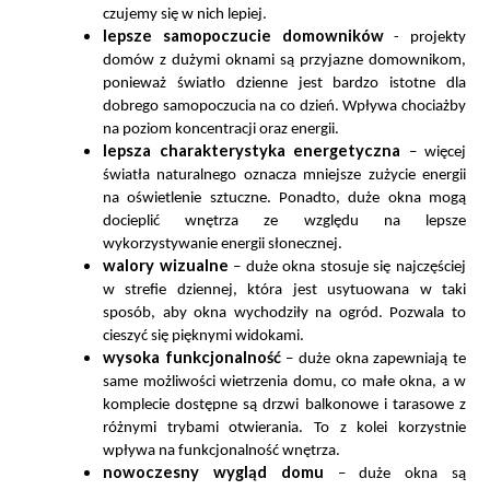
czujemy się w nich lepiej.
lepsze samopoczucie domowników
- projekty
domów z dużymi oknami są przyjazne domownikom,
ponieważ światło dzienne jest bardzo istotne dla
dobrego samopoczucia na co dzień. Wpływa chociażby
na poziom koncentracji oraz energii.
lepsza charakterystyka energetyczna
– więcej
światła naturalnego oznacza mniejsze zużycie energii
na oświetlenie sztuczne. Ponadto, duże okna mogą
docieplić wnętrza ze względu na lepsze
wykorzystywanie energii słonecznej.
walory wizualne
– duże okna stosuje się najczęściej
w strefie dziennej, która jest usytuowana w taki
sposób, aby okna wychodziły na ogród. Pozwala to
cieszyć się pięknymi widokami.
wysoka funkcjonalność
– duże okna zapewniają te
same możliwości wietrzenia domu, co małe okna, a w
komplecie dostępne są drzwi balkonowe i tarasowe z
różnymi trybami otwierania. To z kolei korzystnie
wpływa na funkcjonalność wnętrza.
nowoczesny wygląd domu
– duże okna są