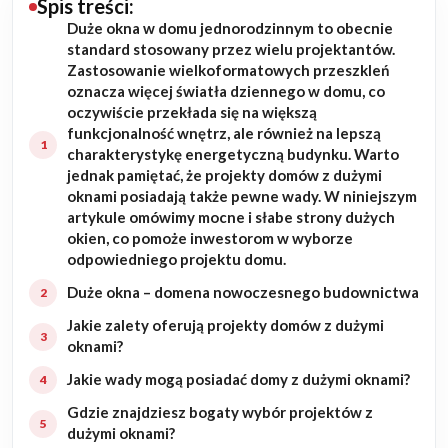
Spis treści:
Duże okna w domu jednorodzinnym to obecnie
Budowa domu
standard stosowany przez wielu projektantów.
Zastosowanie wielkoformatowych przeszkleń
Rezydencje
oznacza więcej światła dziennego w domu, co
oczywiście przekłada się na większą
funkcjonalność wnętrz, ale również na lepszą
Rozbudowa
charakterystykę energetyczną budynku. Warto
jednak pamiętać, że projekty domów z dużymi
Remonty
oknami posiadają także pewne wady. W niniejszym
artykule omówimy mocne i słabe strony dużych
Budynki biurowe
okien, co pomoże inwestorom w wyborze
odpowiedniego projektu domu.
Realizacje
Duże okna – domena nowoczesnego budownictwa
Jakie zalety oferują projekty domów z dużymi
Referencje
oknami?
Jakie wady mogą posiadać domy z dużymi oknami?
Filmy
Gdzie znajdziesz bogaty wybór projektów z
dużymi oknami?
Ogrody