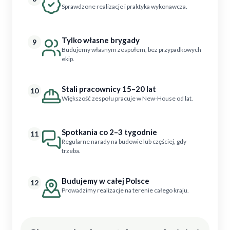
Sprawdzone realizacje i praktyka wykonawcza.
Tylko własne brygady
9
Budujemy własnym zespołem, bez przypadkowych
ekip.
Stali pracownicy 15–20 lat
10
Większość zespołu pracuje w New-House od lat.
Spotkania co 2–3 tygodnie
11
Regularne narady na budowie lub częściej, gdy
trzeba.
Budujemy w całej Polsce
12
Prowadzimy realizacje na terenie całego kraju.