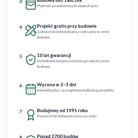
3
Płatność po wykonanych etapach prac.
Projekt gratis przy budowie
4
Gotowy lub indywidualny, rozliczany w cenie
budowy.
10 lat gwarancji
5
Dodatkowe bezpieczeństwo po zakończeniu
budowy.
Wycena w 2–3 dni
6
Indywidualna i szczegółowa kalkulacja projektu.
Budujemy od 1991 roku
7
Ponad 30 lat doświadczenia na rynku.
Ponad 2700 budów
8