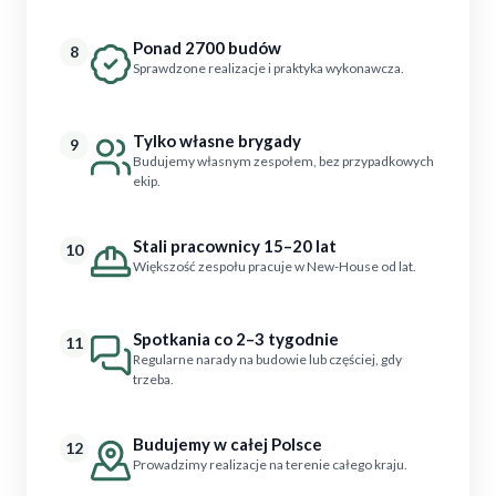
Ponad 2700 budów
8
Sprawdzone realizacje i praktyka wykonawcza.
Tylko własne brygady
9
Budujemy własnym zespołem, bez przypadkowych
ekip.
Stali pracownicy 15–20 lat
10
Większość zespołu pracuje w New-House od lat.
Spotkania co 2–3 tygodnie
11
Regularne narady na budowie lub częściej, gdy
trzeba.
Budujemy w całej Polsce
12
Prowadzimy realizacje na terenie całego kraju.