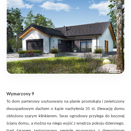
Wymarzony 9
To dom parterowy usytuowany na planie prostokąta i zwieńczony
dwuspadowym dachem o kącie nachylenia 35 st. Elewację domu
obłożono szarym klinkierem. Taras ogrodowy przylega do bocznej
ściany domu, a można na niego wyjść z wnętrza pokoju dziennego.
Nad tarasem zastosowano pergolę murowaną z drewnianym