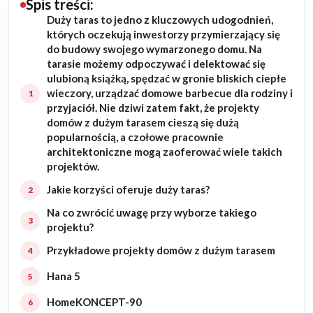
Spis treści:
Duży taras to jedno z kluczowych udogodnień,
Budowa domu
których oczekują inwestorzy przymierzający się
do budowy swojego wymarzonego domu. Na
Rezydencje
tarasie możemy odpoczywać i delektować się
ulubioną książką, spędzać w gronie bliskich ciepłe
wieczory, urządzać domowe barbecue dla rodziny i
Rozbudowa
przyjaciół. Nie dziwi zatem fakt, że projekty
domów z dużym tarasem cieszą się dużą
Remonty
popularnością, a czołowe pracownie
architektoniczne mogą zaoferować wiele takich
Budynki biurowe
projektów.
Jakie korzyści oferuje duży taras?
Realizacje
Na co zwrócić uwagę przy wyborze takiego
projektu?
Referencje
Przykładowe projekty domów z dużym tarasem
Filmy
Hana 5
HomeKONCEPT-90
Ogrody