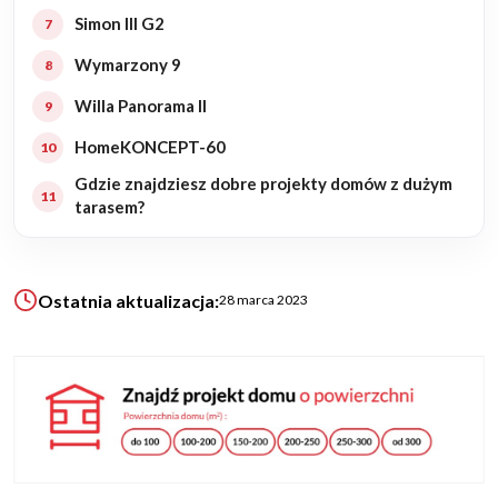
Simon III G2
KALKULATOR BUDOWY
Wymarzony 9
BLOG
Willa Panorama II
O NAS
KONAKT
HomeKONCEPT-60
Gdzie znajdziesz dobre projekty domów z dużym
tarasem?
ZAPISZ SIĘ
Ostatnia aktualizacja:
28 marca 2023