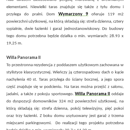
elementami. Niewielki taras znajduje się także z tyłu domu i
Wymarzony 9
przylega do pralni. Dom
oferuje 119 m2
powierzchni użytkowej, na którą składają się: strefa dzienna, cztery
sypialnie, dwie łazienki i garaż jednostanowiskowy. Do budowy
tego domu potrzebna będzie działka o min. wymiarach: 28.93 x
19,25 m.
Willa Panorama II
To przestronna rezydencja z poddaszem użytkowym zachowana w
stylistyce klasycystycznej. Wieńczy ją czterospadowy dach o kącie
nachylenia 40 st. Taras przylega do ściany bocznej, a jego spora
część znajduje się w podcieniu. Na taras można przejść z salonu,
Willa Panorama II
jadalni, a także z pokoju sportowego.
oddaje
do dyspozycji domowników 324 m2 powierzchni użytkowej, na
którą składają się: strefa dzienna, pokój telewizyjny, pięć pokoi
oraz trzy łazienki. Z boku domu usytuowany jest garaż z trzema
miejscami parkingowymi. Do realizacji tego projektu potrzebna