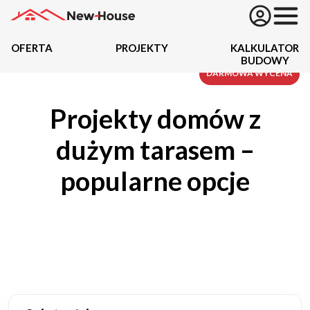
OFERTA
PROJEKTY
KALKULATOR
BUDOWY
Projekty
DARMOWA WYCENA
Projekty domów z
Oferta
dużym tarasem –
Działki
popularne opcje
Kredyty
Dokumentacja
20434
Projektów z wyceną
Projekty indywidualne