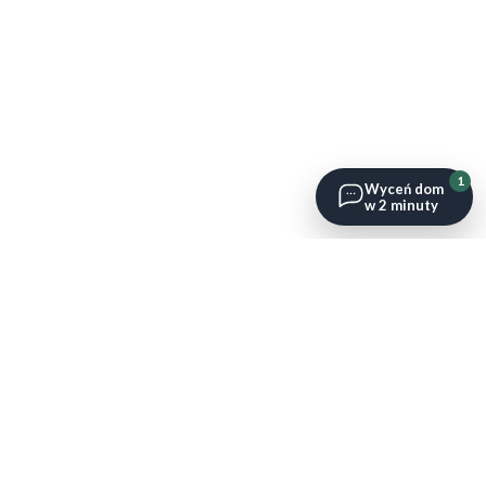
1
Wyceń dom
w 2 minuty