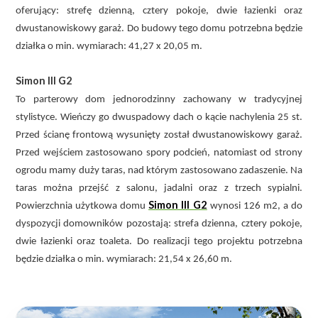
oferujący: strefę dzienną, cztery pokoje, dwie łazienki oraz
dwustanowiskowy garaż. Do budowy tego domu potrzebna będzie
działka o min. wymiarach: 41,27 x 20,05 m.
Simon III G2
To parterowy dom jednorodzinny zachowany w tradycyjnej
stylistyce. Wieńczy go dwuspadowy dach o kącie nachylenia 25 st.
Przed ścianę frontową wysunięty został dwustanowiskowy garaż.
Przed wejściem zastosowano spory podcień, natomiast od strony
ogrodu mamy duży taras, nad którym zastosowano zadaszenie. Na
taras można przejść z salonu, jadalni oraz z trzech sypialni.
Simon III G2
Powierzchnia użytkowa domu
wynosi 126 m2, a do
dyspozycji domowników pozostają: strefa dzienna, cztery pokoje,
dwie łazienki oraz toaleta. Do realizacji tego projektu potrzebna
będzie działka o min. wymiarach: 21,54 x 26,60 m.