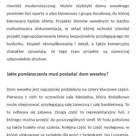
również modernistycznej. Wybór stylistyki domu weselnego
powinien być oparty o plan biznesowy i grupę docelową, do której
kierowana będzie oferta. Projekty domów weselnych to bardzo
rozbudowana dokumentacja, w skład której wchodzi również
projekt zagospodarowania terenu bezpośrednio przylegającego do
budynku. Stopień skomplikowania i detali, a także komercyjny
charakter sprawiają, że tego typu projekty są zazwyczaj
odpowiednio droższe.
Jakie pomieszczenia musi posiadać dom weselny?
Dom weselny jest najczęściej podzielony na cztery kluczowe części.
Pierwsza z nich to oczywiście sala biesiadna, która dodatkowo
może obejmować przylegającą salę taneczną i salę bankietową. To
tu odbywa się zabawa. Druga część to reprezentacyjny hol, z
którego można przejść do poszczególnych stref. W holu położone
są także toalety oraz szatnia. Kolejna część to część noclegowa, w
której ulokowane są sypialnie dla gości z łazienkami. No i ostatnia,