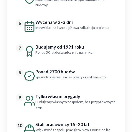
budowy.
Wycena w 2–3 dni
6
Indywidualna i szczegółowa kalkulacja projektu.
Budujemy od 1991 roku
7
Ponad 30 lat doświadczenia na rynku.
Ponad 2700 budów
8
Sprawdzone realizacje i praktyka wykonawcza.
Tylko własne brygady
9
Budujemy własnym zespołem, bez przypadkowych
ekip.
Stali pracownicy 15–20 lat
10
Większość zespołu pracuje w New-House od lat.