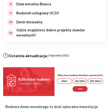
Dom weselny Bianca
Budynek usługowy UC33
KALKULATOR BUDOWY
BLOG
Dwór biesiadny
O NAS
Gdzie znajdziesz dobre projekty domów
KONAKT
weselnych?
ZAPISZ SIĘ
Ostatnia aktualizacja:
14 grudnia 2022
Budowa domu weselnego to dość opłacalna inwestycja