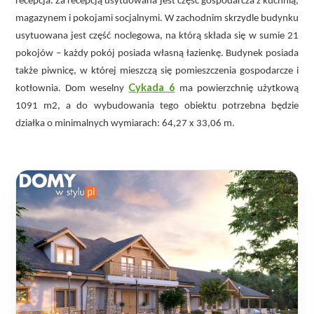
recepcja. Za recepcją usytuowana jest część gospodarcza z kuchnią,
magazynem i pokojami socjalnymi. W zachodnim skrzydle budynku
usytuowana jest część noclegowa, na którą składa się w sumie 21
pokojów – każdy pokój posiada własną łazienkę. Budynek posiada
także piwnicę, w której mieszczą się pomieszczenia gospodarcze i
Cykada 6
kotłownia. Dom weselny
ma powierzchnię użytkową
1091 m2, a do wybudowania tego obiektu potrzebna będzie
działka o minimalnych wymiarach: 64,27 x 33,06 m.