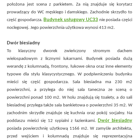
położona jest scena z parkietem. Za nią znajduje się korytarz
prowadzący do WC męskiego i damskiego. Zachodnie skrzydło to
Budynek usługowy UC33
część gospodarcza.
nie posiada części
noclegowej. Jego powierzchnia użytkowa wynosi 413 m2.
Dwór biesiadny
To klasyczny dworek zwieńczony stromym dachem
wielospadowym z licznymi lukarnami. Budynek posiada dużą
werandę z kolumnadą, frontony, łukowe okna oraz inne elementy
typowe dla stylu klasycystycznego. W podpiwniczeniu budynku
mieści się część gospodarcza. Sala biesiadna ma 230 m2
powierzchni, a przylega do niej sala taneczna ze sceną o
powierzchni ponad 100 m2. W holu znajdują się toalety, a do sali
biesiadnej przylega także sala bankietowa o powierzchni 35 m2. W
zachodnim skrzydle znajduje się kuchnia oraz pokój socjalny. Na
Dwór biesiadny
poddaszu mieści się 12 sypialni z łazienkami.
posiada powierzchnię użytkową 1166 m2. W zamyśle architekta,
przed wejściem i kolumnadą znajduje się reprezentacyjna