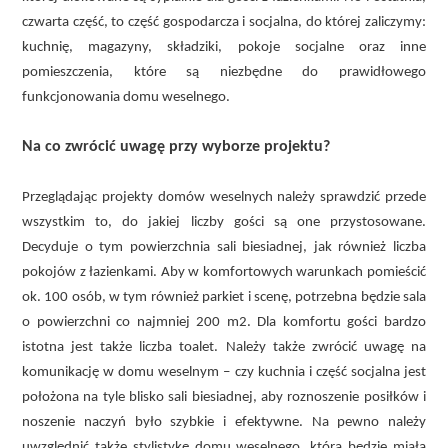
czwarta część, to część gospodarcza i socjalna, do której zaliczymy:
kuchnię, magazyny, składziki, pokoje socjalne oraz inne
pomieszczenia, które są niezbędne do prawidłowego
funkcjonowania domu weselnego.
Na co zwrócić uwagę przy wyborze projektu?
Przeglądając projekty domów weselnych należy sprawdzić przede
wszystkim to, do jakiej liczby gości są one przystosowane.
Decyduje o tym powierzchnia sali biesiadnej, jak również liczba
pokojów z łazienkami. Aby w komfortowych warunkach pomieścić
ok. 100 osób, w tym również parkiet i scenę, potrzebna będzie sala
o powierzchni co najmniej 200 m2. Dla komfortu gości bardzo
istotna jest także liczba toalet. Należy także zwrócić uwagę na
komunikację w domu weselnym – czy kuchnia i część socjalna jest
położona na tyle blisko sali biesiadnej, aby roznoszenie posiłków i
noszenie naczyń było szybkie i efektywne. Na pewno należy
uwzględnić także stylistykę domu weselnego, która będzie miała