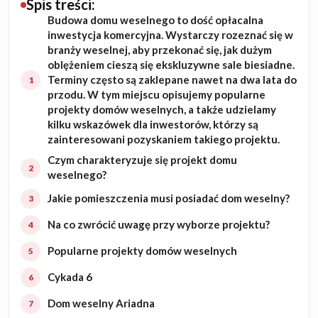
Spis treści:
Budowa domu weselnego to dość opłacalna
Budowa domu
inwestycja komercyjna. Wystarczy rozeznać się w
branży weselnej, aby przekonać się, jak dużym
Rezydencje
oblężeniem cieszą się ekskluzywne sale biesiadne.
Terminy często są zaklepane nawet na dwa lata do
przodu. W tym miejscu opisujemy popularne
Rozbudowa
projekty domów weselnych, a także udzielamy
kilku wskazówek dla inwestorów, którzy są
Remonty
zainteresowani pozyskaniem takiego projektu.
Czym charakteryzuje się projekt domu
Budynki biurowe
weselnego?
Jakie pomieszczenia musi posiadać dom weselny?
Realizacje
Na co zwrócić uwagę przy wyborze projektu?
Referencje
Popularne projekty domów weselnych
Filmy
Cykada 6
Dom weselny Ariadna
Ogrody