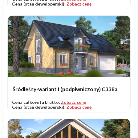
Cena (stan deweloperski):
Zobacz cenę
Śródleśny-wariant I (podpiwniczony) C338a
Cena całkowita brutto:
Zobacz cenę
Cena (stan deweloperski):
Zobacz cenę