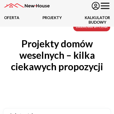
OFERTA
PROJEKTY
KALKULATOR
BUDOWY
Projekty
DARMOWA WYCENA
Projekty domów
Oferta
weselnych – kilka
Działki
ciekawych propozycji
Kredyty
Dokumentacja
20434
Projektów z wyceną
Projekty indywidualne