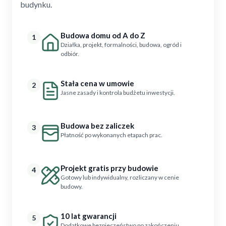
budynku.
Budowa domu od A do Z
1
Działka, projekt, formalności, budowa, ogród i
odbiór.
Stała cena w umowie
2
Jasne zasady i kontrola budżetu inwestycji.
Budowa bez zaliczek
3
Płatność po wykonanych etapach prac.
Projekt gratis przy budowie
4
Gotowy lub indywidualny, rozliczany w cenie
budowy.
10 lat gwarancji
5
Dodatkowe bezpieczeństwo po zakończeniu