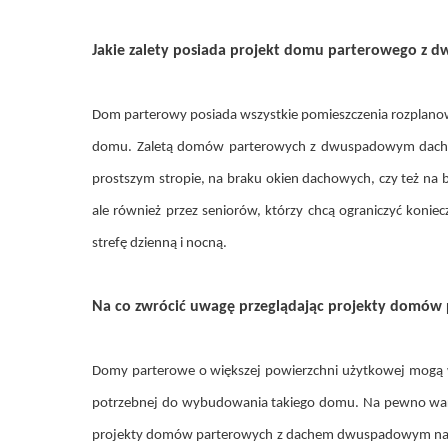
Jakie zalety posiada projekt domu parterowego 
Dom parterowy posiada wszystkie pomieszczenia rozplanowa
domu. Zaletą domów parterowych z dwuspadowym dachem 
prostszym stropie, na braku okien dachowych, czy też n
ale również przez seniorów, którzy chcą ograniczyć kon
strefę dzienną i nocną.
Na co zwrócić uwagę przeglądając projekty domów
Domy parterowe o większej powierzchni użytkowej mogą w
potrzebnej do wybudowania takiego domu. Na pewno warto
projekty domów parterowych z dachem dwuspadowym na pewno