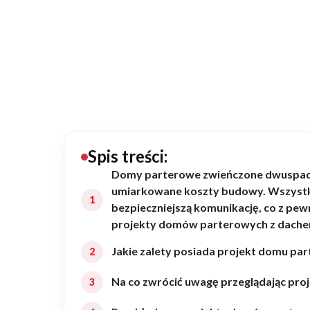
20434
Projektów z wyceną
Projekty indywidualne
Budowa domu
Rezydencje
Spis treści:
Domy parterowe zwieńczone dwuspado
umiarkowane koszty budowy. Wszystkie
Rozbudowa
bezpieczniejszą komunikację, co z pew
projekty domów parterowych z dac
Remonty
Jakie zalety posiada projekt domu 
Na co zwrócić uwagę przeglądając pr
Budynki biurowe