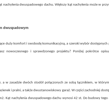
 nachylenia dwuspadowego dachu. Większy kąt nachylenia może w przyszłoś
hem dwuspadowym
jące duży komfort i swobodę komunikacyjną, a szeroki wybór dostępnych 
kasz nowoczesnego i sprawdzonego projektu? Poniżej pokrótce opi
, a w zasadzie dwóch stodół połączonych ze sobą łącznikiem, w którym
łazienek i pralni, a także dwustanowiskowy garaż. W części zachodniej dost
m2. Kąt nachylenia dwuspadowego dachu wynosi 42 st. Do budowy tego d