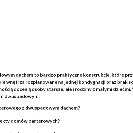
wym dachem to bardzo praktyczne konstrukcje, które prz
 wnętrza rozplanowane na jednej kondygnacji oraz brak sc
nością docenią osoby starsze, ale i rodziny z małymi dziećm
hem dwuspadowym.
parterowego z dwuspadowym dachem?
ojekty domów parterowych?