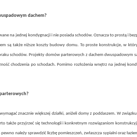
z dwuspadowym dachem?
ne na jednej kondygnacji i nie posiada schodów. Oznacza to prostą i bez
są także niższe koszty budowy domu. To proste konstrukcje, w któryc
a braku schodów. Projekty domów parterowych z dachem dwuspadowym są 
ieczność chodzenia po schodach. Pomimo rozłożenia wnętrz na jednej k
 parterowych?
ymagać znacznie większej działki, aniżeli domy z poddaszem. W związku 
 także przyjrzeć się technologii i konkretnym rozwiązaniom konstrukcy
 należy sprawdzić liczbę pomieszczeń, zwłaszcza sypialni oraz łazienek. 