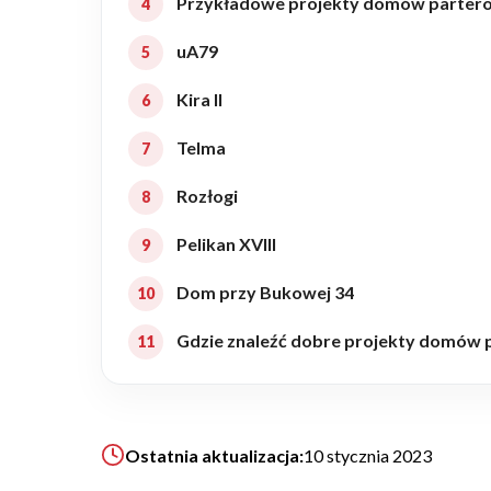
Przykładowe projekty domów parte
Realizacje
uA79
Kira II
Referencje
Telma
Filmy
Rozłogi
Pelikan XVIII
Ogrody
Dom przy Bukowej 34
Gdzie znaleźć dobre projekty domó
KALKULATOR BUDOWY
BLOG
O NAS
KONAKT
Ostatnia aktualizacja:
10 stycznia 2023