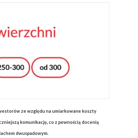
westorów ze względu na umiarkowane koszty
czniejszą komunikację, co z pewnością docenią
 z dachem dwuspadowym.