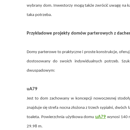
wybrany dom. Inwestorzy mogą także zwrócić uwagę na kąt
taka potrzeba.
Przykładowe projekty domów parterowych z dac
Domy parterowe to praktyczne i proste konstrukcje, oferu
dostosowany do swoich indywidualnych potrzeb. Szu
dwuspadowym:
uA79
Jest to dom zachowany w koncepcji nowoczesnej stodoły
znajduje się strefa nocna złożona z trzech sypialni, dwóch 
uA79
toaleta. Powierzchnia użytkowa domu
wynosi 140 
29.98 m.