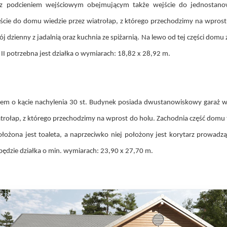
z podcieniem wejściowym obejmującym także wejście do jednostanow
ie do domu wiedzie przez wiatrołap, z którego przechodzimy na wprost 
 dzienny z jadalnią oraz kuchnia ze spiżarnią. Na lewo od tej części domu zn
a II potrzebna jest działka o wymiarach: 18,82 x 28,92 m.
 o kącie nachylenia 30 st. Budynek posiada dwustanowiskowy garaż w
ołap, z którego przechodzimy na wprost do holu. Zachodnia część domu to s
żona jest toaleta, a naprzeciwko niej położony jest korytarz prowadząc
będzie działka o min. wymiarach: 23,90 x 27,70 m.