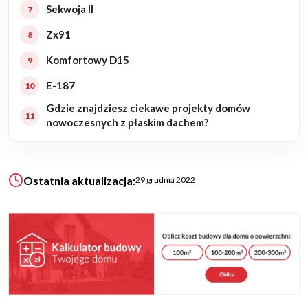
Sekwoja II
Zx91
KALKULATOR BUDOWY
BLOG
Komfortowy D15
O NAS
E-187
KONAKT
Gdzie znajdziesz ciekawe projekty domów
nowoczesnych z płaskim dachem?
ZAPISZ SIĘ
Ostatnia aktualizacja:
29 grudnia 2022