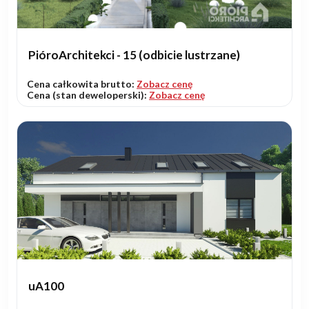
PióroArchitekci - 15 (odbicie lustrzane)
Cena całkowita brutto:
Zobacz cenę
Cena (stan deweloperski):
Zobacz cenę
uA100