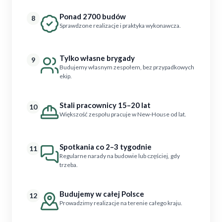
Ponad 2700 budów
8
Sprawdzone realizacje i praktyka wykonawcza.
Tylko własne brygady
9
Budujemy własnym zespołem, bez przypadkowych
ekip.
Stali pracownicy 15–20 lat
10
Większość zespołu pracuje w New-House od lat.
Spotkania co 2–3 tygodnie
11
Regularne narady na budowie lub częściej, gdy
trzeba.
Budujemy w całej Polsce
12
Prowadzimy realizacje na terenie całego kraju.