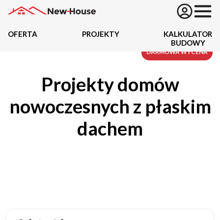
OFERTA
PROJEKTY
KALKULATOR
BUDOWY
Projekty
DARMOWA WYCENA
Projekty domów
Oferta
nowoczesnych z płaskim
Działki
dachem
Kredyty
Dokumentacja
20434
Projektów z wyceną
Projekty indywidualne