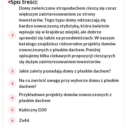
Spis treści:
Domy zwieńczone stropodachem cieszą się coraz
Budowa domu
większym zainteresowaniem ze strony
inwestorów. Tego typu domy odznaczają się
Rezydencje
bardzo nowoczesną stylistyką, która świetnie
wpisuje się w krajobraz miejski, ale dobrze
sprawdzi się także na przedmieściach. W naszym
Rozbudowa
katalogu znajdziesz różnorodne projekty domów
nowoczesnych z płaskim dachem. Poniżej
Remonty
opisujemy kilka ciekawych propozycji cieszących
się dużym zainteresowaniem inwestorów.
Budynki biurowe
Jakie zalety posiadają domy z płaskim dachem?
Na co zwrócić uwagę przy wyborze domu z płaskim
Realizacje
dachem?
Przykładowe projekty domów nowoczesnych z
Referencje
płaskim dachem
Kubiczny D30
Filmy
Zx46
Ogrody