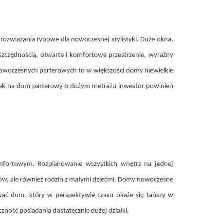
rozwiązania typowe dla nowoczesnej stylistyki. Duże okna,
oszczędnością, otwarte i komfortowe przestrzenie, wyraźny
 nowoczesnych parterowych to w większości domy niewielkie
dnak na dom parterowy o dużym metrażu inwestor powinien
fortowym. Rozplanowanie wszystkich wnętrz na jednej
orów, ale również rodzin z małymi dziećmi. Domy nowoczesne
wać dom, który w perspektywie czasu okaże się tańszy w
ność posiadania dostatecznie dużej działki.