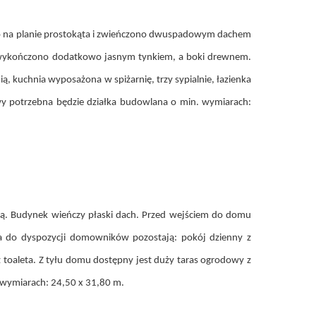
o na planie prostokąta i zwieńczono dwuspadowym dachem
we wykończono dodatkowo jasnym tynkiem, a boki drewnem.
, kuchnia wyposażona w spiżarnię, trzy sypialnie, łazienka
wy potrzebna będzie działka budowlana o min. wymiarach:
ą. Budynek wieńczy płaski dach. Przed wejściem do domu
 do dyspozycji domowników pozostają: pokój dzienny z
az toaleta. Z tyłu domu dostępny jest duży taras ogrodowy z
. wymiarach: 24,50 x 31,80 m.