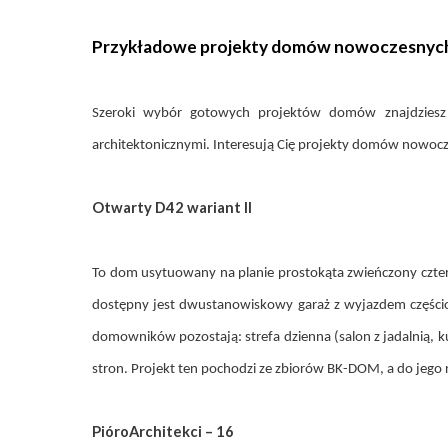
Przykładowe projekty domów nowoczesnyc
Szeroki wybór gotowych projektów domów znajdziesz 
architektonicznymi. Interesują Cię projekty domów nowoc
Otwarty D42 wariant II
To dom usytuowany na planie prostokąta zwieńczony czt
dostępny jest dwustanowiskowy garaż z wyjazdem częśc
domowników pozostają: strefa dzienna (salon z jadalnią, ku
stron. Projekt ten pochodzi ze zbiorów BK-DOM, a do jego r
PióroArchitekci – 16