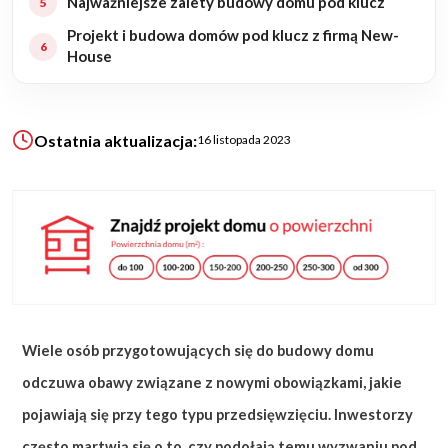
Najważniejsze zalety budowy domu pod klucz
Projekt i budowa domów pod klucz z firmą New-
House
KALKULATOR BUDOWY
BLOG
O NAS
KONAKT
Ostatnia aktualizacja:
16 listopada 2023
ZAPISZ SIĘ
Wiele osób przygotowujących się do budowy domu
odczuwa obawy związane z nowymi obowiązkami, jakie
pojawiają się przy tego typu przedsięwzięciu. Inwestorzy
często martwią się o to, czy podołają temu wyzwaniu pod