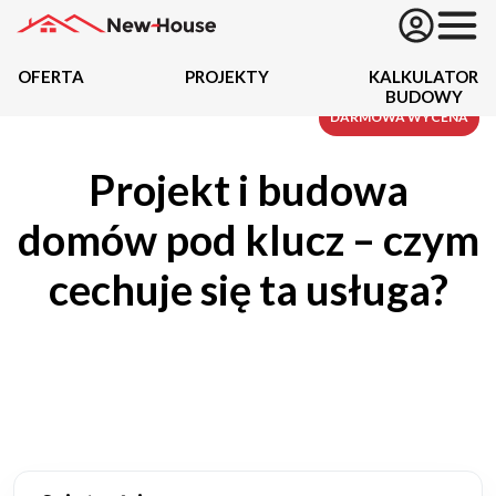
OFERTA
PROJEKTY
KALKULATOR
BUDOWY
Projekty
DARMOWA WYCENA
Projekt i budowa
Oferta
domów pod klucz – czym
Działki
cechuje się ta usługa?
Kredyty
Dokumentacja
20434
Projektów z wyceną
Projekty indywidualne