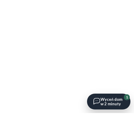
1
Wyceń dom
w 2 minuty