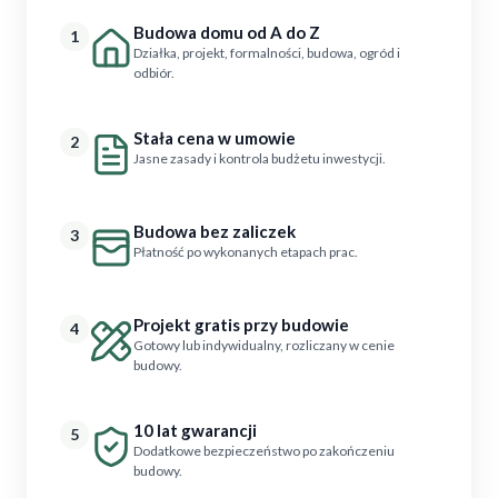
Budowa domu od A do Z
1
Działka, projekt, formalności, budowa, ogród i
odbiór.
Stała cena w umowie
2
Jasne zasady i kontrola budżetu inwestycji.
Budowa bez zaliczek
3
Płatność po wykonanych etapach prac.
Projekt gratis przy budowie
4
Gotowy lub indywidualny, rozliczany w cenie
budowy.
10 lat gwarancji
5
Dodatkowe bezpieczeństwo po zakończeniu
budowy.