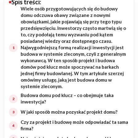
Spis treści:
Wiele osób przygotowujących się do budowy
Budowa domu
domu odczuwa obawy związane z nowymi
obowiązkami, jakie pojawiają się przy tego typu
Rezydencje
przedsięwzięciu. Inwestorzy często martwią się o
to, czy podołają temu wyzwaniu pod kątem
posiadanej wiedzy oraz dostępnego czasu.
Rozbudowa
Najwygodniejszą formą realizacji inwestycji jest
budowa w systemie zleconym, czyli z generalnym
Remonty
wykonawcą. W ten sposób projekt i budowa
domów pod klucz może spoczywać na barkach
Budynki biurowe
jednej firmy budowlanej. W tym artykule szerzej
omówimy usługę, jaką jest budowa domu w
systemie zleconym.
Realizacje
Budowa domu pod klucz – co obejmuje taka
inwestycja?
Referencje
W jaki sposób można pozyskać projekt domu?
Filmy
Czy za projekt i budowę może odpowiadać ta sama
firma?
Ogrody