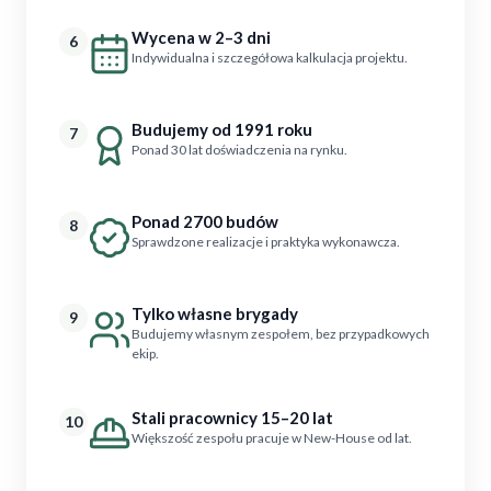
Wycena w 2–3 dni
6
Indywidualna i szczegółowa kalkulacja projektu.
Budujemy od 1991 roku
7
Ponad 30 lat doświadczenia na rynku.
Ponad 2700 budów
8
Sprawdzone realizacje i praktyka wykonawcza.
Tylko własne brygady
9
Budujemy własnym zespołem, bez przypadkowych
ekip.
Stali pracownicy 15–20 lat
10
Większość zespołu pracuje w New-House od lat.