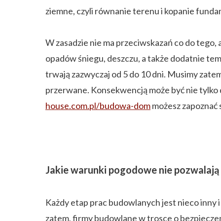
ziemne, czyli równanie terenu i kopanie fund
W zasadzie nie ma przeciwskazań co do tego,
opadów śniegu, deszczu, a także dodatnie tem
trwają zazwyczaj od 5 do 10 dni. Musimy zate
przerwane. Konsekwencją może być nie tylko d
house.com.pl/budowa-dom
możesz zapoznać s
Jakie warunki pogodowe nie pozwalaj
Każdy etap prac budowlanych jest nieco inny i
zatem, firmy budowlane w trosce o bezpiecz