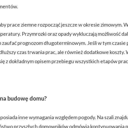
amentów.
 aby prace ziemne rozpocząć jeszcze w okresie zimowym. W
peratury. Przymrozki oraz opady wykluczają możliwość da
m zaufać prognozom długoterminowym. Jeśli w tym czasie 
łuższy czas trwania prac, ale również dodatkowe koszty.
ię z dokładnym opisem przebiegu wszystkich etapów pra
ą na budowę domu?
 posiada inne wymagania względem pogody. Na szali znajduje
eństwo przyszłych domowników odmówią kontynuowania pra