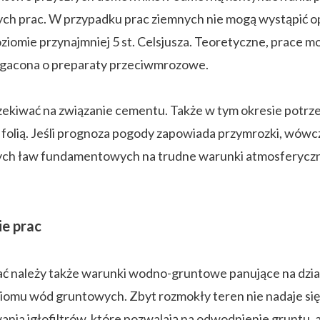
ch prac. W przypadku prac ziemnych nie mogą wystąpić op
ziomie przynajmniej 5 st. Celsjusza. Teoretyczne, prace 
gacona o preparaty przeciwmrozowe.
ekiwać na związanie cementu. Także w tym okresie potrz
 folią. Jeśli prognoza pogody zapowiada przymrozki, wówcz
ch ław fundamentowych na trudne warunki atmosferyczne
e prac
ć należy także warunki wodno-gruntowe panujące na dzia
mu wód gruntowych. Zbyt rozmokły teren nie nadaje się 
nia igłofiltrów, które pozwalają na odwodnienie gruntu, a