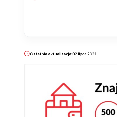
Realizacje
Referencje
Filmy
Ostatnia aktualizacja:
02 lipca 2021
Ogrody
KALKULATOR BUDOWY
BLOG
O NAS
KONAKT