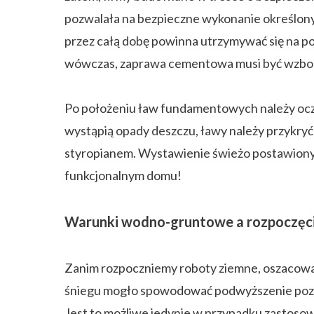
pozwalała na bezpieczne wykonanie określony
przez całą dobę powinna utrzymywać się na po
wówczas, zaprawa cementowa musi być wzbo
Po położeniu ław fundamentowych należy ocz
wystąpią opady deszczu, ławy należy przykryć
styropianem. Wystawienie świeżo postawiony
funkcjonalnym domu!
Warunki wodno-gruntowe a rozpoczęci
Zanim rozpoczniemy roboty ziemne, oszacowa
śniegu mogło spowodować podwyższenie pozio
Jest to możliwe jedynie w przypadku zastosowa