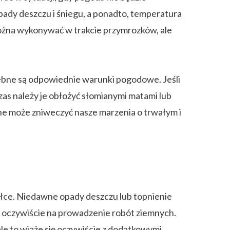
ady deszczu i śniegu, a ponadto, temperatura
można wykonywać w trakcie przymrozków, ale
ebne są odpowiednie warunki pogodowe. Jeśli
as należy je obłożyć słomianymi matami lub
 może zniweczyć nasze marzenia o trwałym i
łce. Niedawne opady deszczu lub topnienie
oczywiście na prowadzenie robót ziemnych.
le to wiąże się oczywiście z dodatkowymi