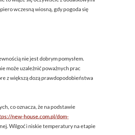
piero wczesną wiosną, gdy pogoda się
pewnością nie jest dobrym pomysłem.
 nie może uzależnić poważnych prac
tóre z większą dozą prawdopodobieństwa
ch, co oznacza, że na podstawie
tps://new-house.com.pl/dom-
ej. Wilgoć i niskie temperatury na etapie