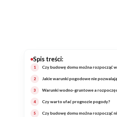
20434
Projektów z wyceną
Projekty indywidualne
Budowa domu
Rezydencje
Spis treści:
Czy budowę domu można rozpocząć w 
Rozbudowa
Jakie warunki pogodowe nie pozwala
Warunki wodno-gruntowe a rozpoczęc
Remonty
Czy warto ufać prognozie pogody?
Budynki biurowe
Czy budowę domu można rozpocząć ni