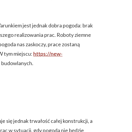
arunkiem jest jednak dobra pogoda: brak
lszego realizowania prac. Roboty ziemne
pogoda nas zaskoczy, prace zostaną
 W tym miejscu:
https://new-
c budowlanych.
 się jednak trwałość całej konstrukcji, a
c w sytuacji, gdy pogoda nie będzie