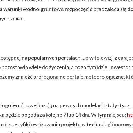
 warunki wodno-gruntowe rozpoczęcie prac zaleca się do
nych zmian.
stępnej na popularnych portalach lub w telewizji z całą 
pozostawia wiele do życzenia, a co za tym idzie, inwestor
ożemy znaleźć profesjonalne portale meteorologiczne, k
długoterminowe bazują na pewnych modelach statystyczny
ka będzie pogoda za kolejne 7 lub 14 dni. W tym miejscu:
ht
mat specyfiki realizowania projektu w technologii murowan