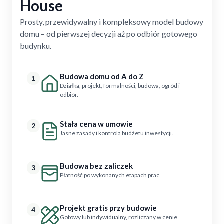
House
Prosty, przewidywalny i kompleksowy model budowy
domu – od pierwszej decyzji aż po odbiór gotowego
budynku.
Budowa domu od A do Z
1
Działka, projekt, formalności, budowa, ogród i
odbiór.
Stała cena w umowie
2
Jasne zasady i kontrola budżetu inwestycji.
Budowa bez zaliczek
3
Płatność po wykonanych etapach prac.
Projekt gratis przy budowie
4
Gotowy lub indywidualny, rozliczany w cenie