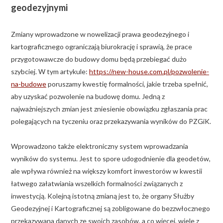
geodezyjnymi
Zmiany wprowadzone w nowelizacji prawa geodezyjnego i
kartograficznego ograniczają biurokrację i sprawią, że prace
przygotowawcze do budowy domu będą przebiegać dużo
szybciej. W tym artykule:
https://new-house.com.pl/pozwolenie-
na-budowe
poruszamy kwestię formalności, jakie trzeba spełnić,
aby uzyskać pozwolenie na budowę domu. Jedną z
najważniejszych zmian jest zniesienie obowiązku zgłaszania prac
polegających na tyczeniu oraz przekazywania wyników do PZGiK.
Wprowadzono także elektroniczny system wprowadzania
wyników do systemu. Jest to spore udogodnienie dla geodetów,
ale wpływa również na większy komfort inwestorów w kwestii
łatwego załatwiania wszelkich formalności związanych z
inwestycją. Kolejną istotną zmianą jest to, że organy Służby
Geodezyjnej i Kartograficznej są zobligowane do bezzwłocznego
przekazywana danych ze swoich zasobów, a co więcej, wiele z