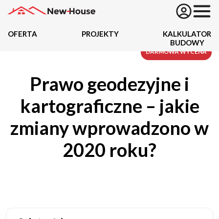
OFERTA
PROJEKTY
KALKULATOR
BUDOWY
Projekty
DARMOWA WYCENA
Prawo geodezyjne i
Oferta
kartograficzne – jakie
Działki
zmiany wprowadzono w
Kredyty
2020 roku?
Dokumentacja
20434
Projektów z wyceną
Projekty indywidualne