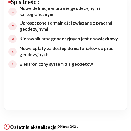
Spis treści:
Nowe definicje w prawie geodezyjnym i
Budowa domu
kartograficznym
Uproszczone formalności związane z pracami
Rezydencje
geodezyjnymi
Kierownik prac geodezyjnych jest obowiązkowy
Rozbudowa
Nowe opłaty za dostęp do materiałów do prac
Remonty
geodezyjnych
Elektroniczny system dla geodetów
Budynki biurowe
Realizacje
Referencje
Filmy
Ostatnia aktualizacja:
09 lipca 2021
Ogrody