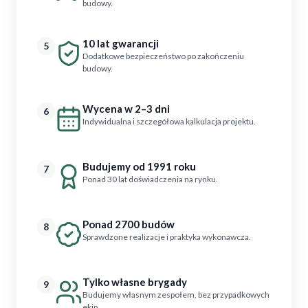
budowy.
10 lat gwarancji
5
Dodatkowe bezpieczeństwo po zakończeniu
budowy.
Wycena w 2–3 dni
6
Indywidualna i szczegółowa kalkulacja projektu.
Budujemy od 1991 roku
7
Ponad 30 lat doświadczenia na rynku.
Ponad 2700 budów
8
Sprawdzone realizacje i praktyka wykonawcza.
Tylko własne brygady
9
Budujemy własnym zespołem, bez przypadkowych
ekip.