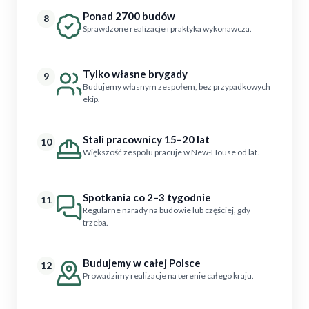
Ponad 2700 budów
8
Sprawdzone realizacje i praktyka wykonawcza.
Tylko własne brygady
9
Budujemy własnym zespołem, bez przypadkowych
ekip.
Stali pracownicy 15–20 lat
10
Większość zespołu pracuje w New-House od lat.
Spotkania co 2–3 tygodnie
11
Regularne narady na budowie lub częściej, gdy
trzeba.
Budujemy w całej Polsce
12
Prowadzimy realizacje na terenie całego kraju.