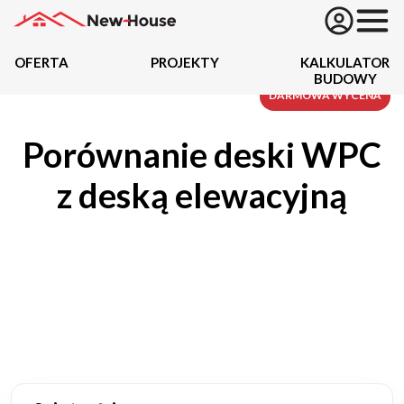
OFERTA
PROJEKTY
KALKULATOR
BUDOWY
Projekty
DARMOWA WYCENA
Porównanie deski WPC
Oferta
z deską elewacyjną
Działki
Kredyty
Dokumentacja
20434
Projektów z wyceną
Projekty indywidualne