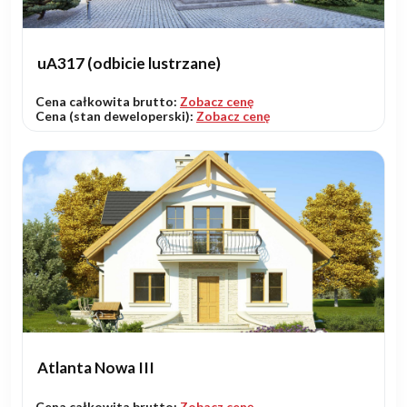
uA317 (odbicie lustrzane)
Cena całkowita brutto:
Zobacz cenę
Cena (stan deweloperski):
Zobacz cenę
Atlanta Nowa III
Cena całkowita brutto:
Zobacz cenę