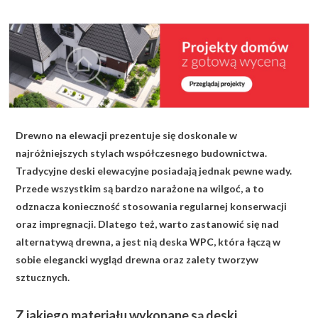
KALKULATOR BUDOWY
BLOG
O NAS
KONAKT
Drewno na elewacji prezentuje się doskonale w
ZAPISZ SIĘ
najróżniejszych stylach współczesnego budownictwa.
Tradycyjne deski elewacyjne posiadają jednak pewne wady.
Przede wszystkim są bardzo narażone na wilgoć, a to
odznacza konieczność stosowania regularnej konserwacji
oraz impregnacji. Dlatego też, warto zastanowić się nad
alternatywą drewna, a jest nią deska WPC, która łączą w
sobie elegancki wygląd drewna oraz zalety tworzyw
sztucznych.
Z jakiego materiału wykonane są deski