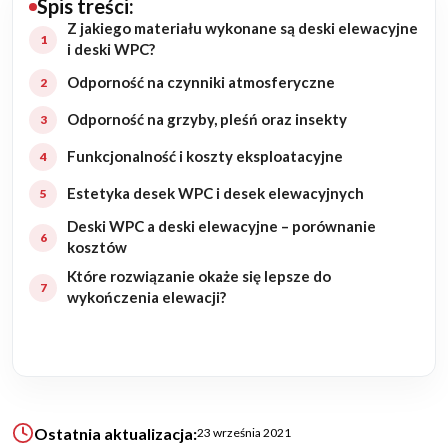
Spis treści:
Z jakiego materiału wykonane są deski elewacyjne
Budowa domu
i deski WPC?
Odporność na czynniki atmosferyczne
Rezydencje
Odporność na grzyby, pleśń oraz insekty
Rozbudowa
Funkcjonalność i koszty eksploatacyjne
Remonty
Estetyka desek WPC i desek elewacyjnych
Deski WPC a deski elewacyjne – porównanie
Budynki biurowe
kosztów
Które rozwiązanie okaże się lepsze do
Realizacje
wykończenia elewacji?
Referencje
Filmy
Ostatnia aktualizacja:
23 września 2021
Ogrody