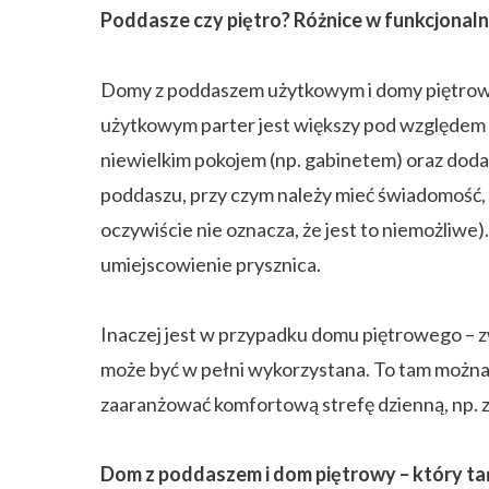
Poddasze czy piętro? Różnice w funkcjonaln
Domy z poddaszem użytkowym i domy piętrowe
użytkowym parter jest większy pod względem po
niewielkim pokojem (np. gabinetem) oraz doda
poddaszu, przy czym należy mieć świadomość,
oczywiście nie oznacza, że jest to niemożliwe
umiejscowienie prysznica.
Inaczej jest w przypadku domu piętrowego – z
może być w pełni wykorzystana. To tam można um
zaaranżować komfortową strefę dzienną, np. 
Dom z poddaszem i dom piętrowy – który ta