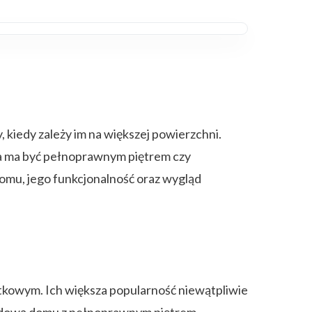
kiedy zależy im na większej powierzchni.
cja ma być pełnoprawnym piętrem czy
mu, jego funkcjonalność oraz wygląd
kowym. Ich większa popularność niewątpliwie
budową domu z pełnoprawnym piętrem.