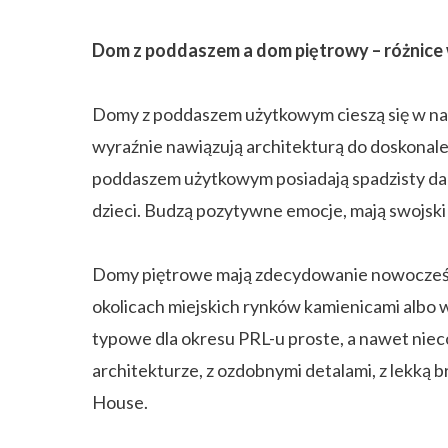
Dom z poddaszem a dom piętrowy – różnice
Domy z poddaszem użytkowym cieszą się w naszy
wyraźnie nawiązują architekturą do doskonal
poddaszem użytkowym posiadają spadzisty dach
dzieci. Budzą pozytywne emocje, mają swojski c
Domy piętrowe mają zdecydowanie nowocześniejs
okolicach miejskich rynków kamienicami albo w
typowe dla okresu PRL-u proste, a nawet nie
architekturze, z ozdobnymi detalami, z lekką b
House.