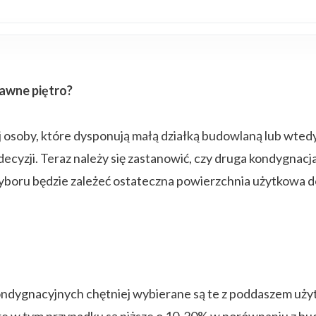
awne piętro?
soby, które dysponują małą działką budowlaną lub wtedy, 
ecyzji. Teraz należy się zastanowić, czy druga kondygna
boru będzie zależeć ostateczna powierzchnia użytkowa do
gnacyjnych chętniej wybierane są te z poddaszem użyt
tóre w tym przypadku są niższe o 10-20% w porównaniu z 