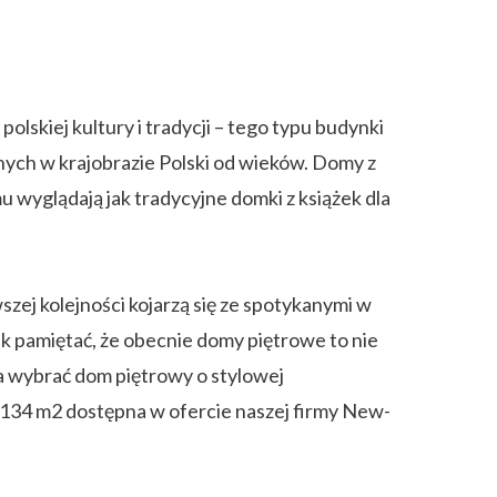
skiej kultury i tradycji – tego typu budynki
ych w krajobrazie Polski od wieków. Domy z
wyglądają jak tradycyjne domki z książek dla
.
zej kolejności kojarzą się ze spotykanymi w
ak pamiętać, że obecnie domy piętrowe to nie
a wybrać dom piętrowy o stylowej
134 m2 dostępna w ofercie naszej firmy New-