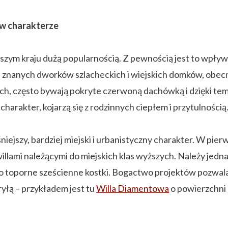
 w charakterze
m kraju dużą popularnością. Z pewnością jest to wpływ pol
e znanych dworków szlacheckich i wiejskich domków, obecn
, często bywają pokryte czerwoną dachówką i dzięki temu 
harakter, kojarzą się z rodzinnych ciepłem i przytulnością
zy, bardziej miejski i urbanistyczny charakter. W pierws
illami należącymi do miejskich klas wyższych. Należy jedn
co toporne sześcienne kostki. Bogactwo projektów pozwal
ryłą – przykładem jest tu
Willa Diamentowa
o powierzchni 