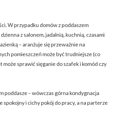
ości. W przypadku domów z poddaszem
zienna z salonem, jadalnią, kuchnią, czasami
azienką – aranżuje się przeważnie na
nych pomieszczeń może być trudniejsze (co
t może sprawić sięganie do szafek i komód czy
ętrem poddasze – wówczas górna kondygnacja
spokojny i cichy pokój do pracy, a na parterze