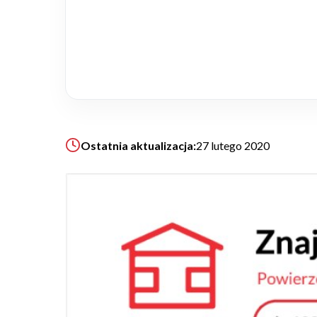
Realizacje
Referencje
Filmy
Ostatnia aktualizacja:
27 lutego 2020
Ogrody
KALKULATOR BUDOWY
BLOG
O NAS
KONAKT