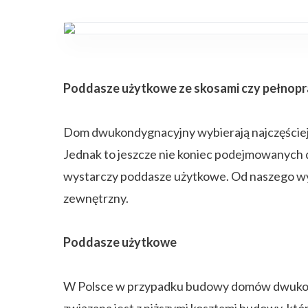
Poddasze użytkowe ze skosami czy pełnopr
Dom dwukondygnacyjny wybierają najczęściej o
Jednak to jeszcze nie koniec podejmowanych d
wystarczy poddasze użytkowe. Od naszego wy
zewnętrzny.
Poddasze użytkowe
W Polsce w przypadku budowy domów dwukondy
związana jest z niższymi kosztami budowy, k