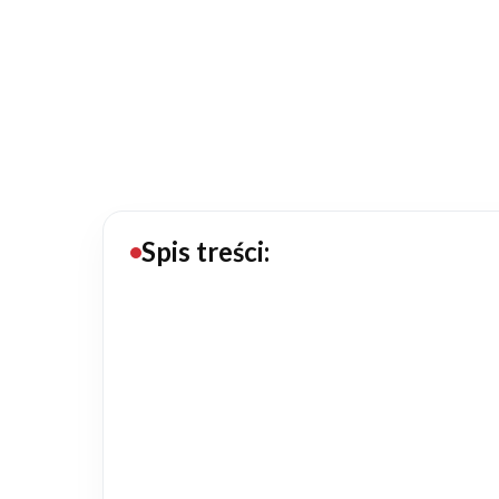
20434
Projektów z wyceną
Projekty indywidualne
Budowa domu
Rezydencje
Spis treści:
Rozbudowa
Remonty
Budynki biurowe