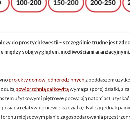
eży do prostych kwestii – szczególnie trudne jest zd
ne między sobą wyglądem, możliwościami aranżacyjnymi
ówno
projekty domów jednorodzinnych
z poddaszem użytko
 z dużą
powierzchnią całkowitą
wymaga sporej działki, a 
daszem użytkowym i piętrowe pozwalają natomiast uzyskać
r posiada relatywnie niewielką działkę. Należy jednak pa
terenu miejscowym planie zagospodarowania przestrzenn