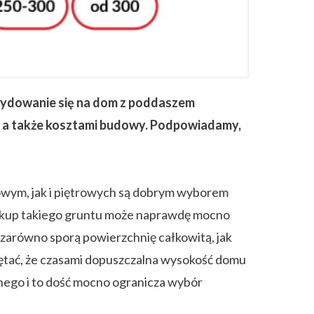
ecydowanie się na dom z poddaszem
, a także kosztami budowy. Podpowiadamy,
wym, jak i piętrowych są dobrym wyborem
zakup takiego gruntu może naprawdę mocno
 zarówno sporą powierzchnię całkowitą, jak
miętać, że czasami dopuszczalna wysokość domu
ego i to dość mocno ogranicza wybór