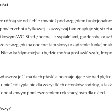
ości
 różnią się od siebie również pod względem funkcjonaln
wierzchni użytkowej – zazwyczaj tam znajduje się strefa d
tkowym WC. Strefę nocną – z sypialniami, garderobą oraz ł
 że ze względu na obecne tam skosy urządzenie funkcjonal
). Nie w każdym miejscu będzie można postawić szafę, kłopo
właszcza jeśli ma dach płaski albo znajdujące się nad pi
ieścić sypialnie dla wszystkich członków rodziny, a także 
z dodatkowym pomieszczeniem rekreacyjnym dla dzieci.
ńszy?