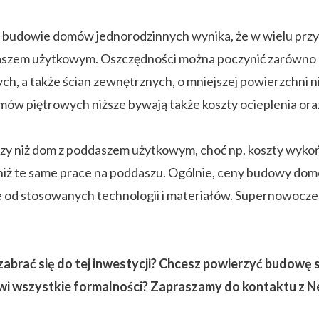
w budowie domów jednorodzinnych wynika, że w wielu przy
aszem użytkowym. Oszczędności można poczynić zarówno 
h, a także ścian zewnętrznych, o mniejszej powierzchni
w piętrowych niższe bywają także koszty ocieplenia ora
y niż dom z poddaszem użytkowym, choć np. koszty wykończ
iż te same prace na poddaszu. Ogólnie, ceny budowy dom
e od stosowanych technologii i materiałów. Supernowocz
abrać się do tej inwestycji? Chcesz powierzyć budowę sp
atwi wszystkie formalności? Zapraszamy do kontaktu