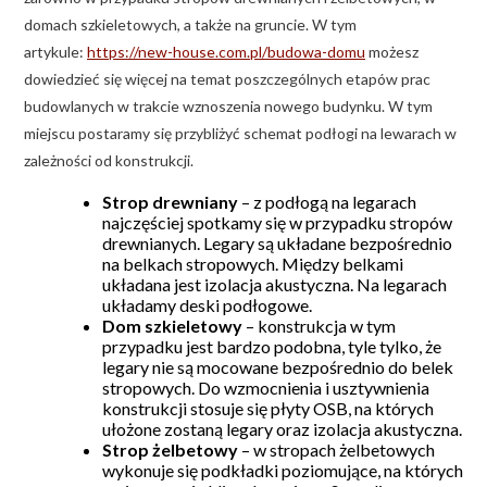
domach szkieletowych, a także na gruncie. W tym
artykule:
https://new-house.com.pl/budowa-domu
możesz
dowiedzieć się więcej na temat poszczególnych etapów prac
budowlanych w trakcie wznoszenia nowego budynku. W tym
miejscu postaramy się przybliżyć schemat podłogi na lewarach w
zależności od konstrukcji.
Strop drewniany
– z podłogą na legarach
najczęściej spotkamy się w przypadku stropów
drewnianych. Legary są układane bezpośrednio
na belkach stropowych. Między belkami
układana jest izolacja akustyczna. Na legarach
układamy deski podłogowe.
Dom szkieletowy
– konstrukcja w tym
przypadku jest bardzo podobna, tyle tylko, że
legary nie są mocowane bezpośrednio do belek
stropowych. Do wzmocnienia i usztywnienia
konstrukcji stosuje się płyty OSB, na których
ułożone zostaną legary oraz izolacja akustyczna.
Strop żelbetowy
– w stropach żelbetowych
wykonuje się podkładki poziomujące, na których