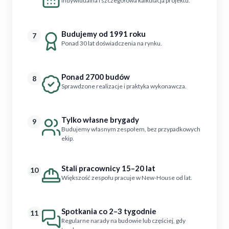
Indywidualna i szczegółowa kalkulacja projektu.
Budujemy od 1991 roku
7
Ponad 30 lat doświadczenia na rynku.
Ponad 2700 budów
8
Sprawdzone realizacje i praktyka wykonawcza.
Tylko własne brygady
9
Budujemy własnym zespołem, bez przypadkowych
ekip.
Stali pracownicy 15–20 lat
10
Większość zespołu pracuje w New-House od lat.
Spotkania co 2–3 tygodnie
11
Regularne narady na budowie lub częściej, gdy