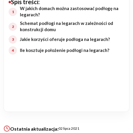
Spis treści:
W jakich domach można zastosować podłogę na
Budowa domu
legarach?
Schemat podłogi na legarach w zależności od
Rezydencje
konstrukcji domu
Jakie korzyści oferuje podłoga na legarach?
Rozbudowa
Ile kosztuje położenie podłogi na legarach?
Remonty
Budynki biurowe
Realizacje
Referencje
Filmy
Ostatnia aktualizacja:
02 lipca 2021
Ogrody