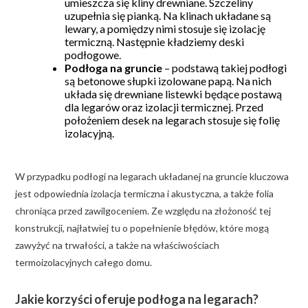
umieszcza się kliny drewniane. Szczeliny
uzupełnia się pianką. Na klinach układane są
lewary, a pomiędzy nimi stosuje się izolację
termiczną. Następnie kładziemy deski
podłogowe.
Podłoga na gruncie
– podstawą takiej podłogi
są betonowe słupki izolowane papą. Na nich
układa się drewniane listewki będące postawą
dla legarów oraz izolacji termicznej. Przed
położeniem desek na legarach stosuje się folię
izolacyjną.
W przypadku podłogi na legarach układanej na gruncie kluczowa
jest odpowiednia izolacja termiczna i akustyczna, a także folia
chroniąca przed zawilgoceniem. Ze względu na złożoność tej
konstrukcji, najłatwiej tu o popełnienie błędów, które mogą
zawyżyć na trwałości, a także na właściwościach
termoizolacyjnych całego domu.
Jakie korzyści oferuje podłoga na legarach?