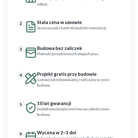
odbiór.
Stała cena w umowie
2
Jasne zasady i kontrola budżetu inwestycji.
Budowa bez zaliczek
3
Płatność po wykonanych etapach prac.
Projekt gratis przy budowie
4
Gotowy lub indywidualny, rozliczany w cenie
budowy.
10 lat gwarancji
5
Dodatkowe bezpieczeństwo po zakończeniu
budowy.
Wycena w 2–3 dni
6