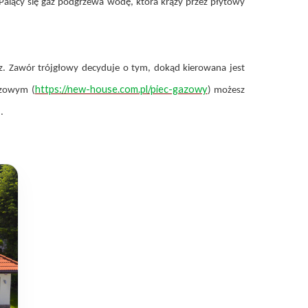
 Palący się gaz podgrzewa wodę, która krąży przez płytowy
. Zawór trójgłowy decyduje o tym, dokąd kierowana jest
https://new-house.com.pl/piec-gazowy
azowym (
) możesz
.