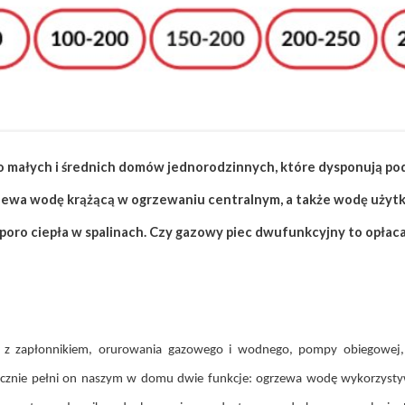
ałych i średnich domów jednorodzinnych, które dysponują podł
rzewa wodę krążącą w ogrzewaniu centralnym, a także wodę użytk
oro ciepła w spalinach. Czy gazowy piec dwufunkcyjny to opłac
 z zapłonnikiem, orurowania gazowego i wodnego, pompy obiegowej, c
aktycznie pełni on naszym w domu dwie funkcje: ogrzewa wodę wykorzys