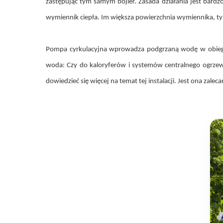
zastępując tym samym bojler. Zasada działania jest bardz
wymiennik ciepła. Im większa powierzchnia wymiennika, tym 
Pompa cyrkulacyjna wprowadza podgrzaną wodę w obieg. 
woda: Czy do kaloryferów i systemów centralnego ogrze
dowiedzieć się więcej na temat tej instalacji. Jest ona za