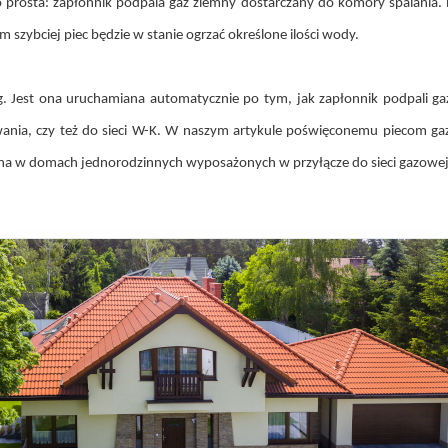
o prosta: zapłonnik podpala gaz ziemny dostarczany do komory spalania.
szybciej piec będzie w stanie ogrzać określone ilości wody.
Jest ona uruchamiana automatycznie po tym, jak zapłonnik podpali gaz
wania, czy też do sieci W-K. W naszym artykule poświęconemu piecom g
lecana w domach jednorodzinnych wyposażonych w przyłącze do sieci gazowej