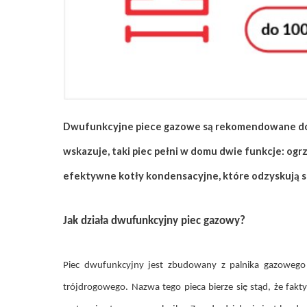
ZAPISZ SIĘ
Dwufunkcyjne piece gazowe są rekomendowane do m
wskazuje, taki piec pełni w domu dwie funkcje: og
efektywne kotły kondensacyjne, które odzyskują sp
Jak działa dwufunkcyjny piec gazowy?
Piec dwufunkcyjny jest zbudowany z palnika gazowego
trójdrogowego. Nazwa tego pieca bierze się stąd, że f