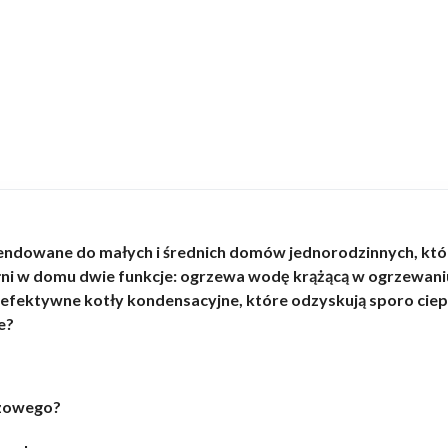
ndowane do małych i średnich domów jednorodzinnych, któr
ełni w domu dwie funkcje: ogrzewa wodę krążącą w ogrzewani
efektywne kotły kondensacyjne, które odzyskują sporo ciep
e?
azowego?