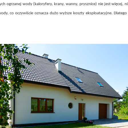
 ogrzanej wody (kaloryfery, krany, wanny, prysznice) nie jest więcej, n
u wody, co oczywiście oznacza dużo wyższe koszty eksploatacyjne. Dlateg