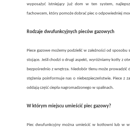
wyposażyć istniejący już dom w ten system, najleps
fachowcem, który pomoże dobrać piec o odpowiedniej moc
Rodzaje dwufunkcyjnych pieców gazowych
Piece gazowe możemy podzielić w zależności od sposobu s
stojące. Jeśli chodzi o drugi aspekt, wyróżniamy kotły z 
bezpośrednio z wnętrza. Niedobór tlenu może prowadzić d
stężenia poinformuje nas o niebezpieczeństwie. Piece z 
oddają część ciepła nagromadzonego w spalinach.
W którym miejscu umieścić piec gazowy?
Piec dwufunkcyjny można umieścić w kotłowni lub w wię