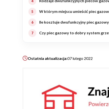
Rodzaje dwufunkcyjnych pieców gazo
Realizacje
W którym miejscu umieścić piec gazo
Ile kosztuje dwufunkcyjny piec gazow
Referencje
Czy piec gazowy to dobry system grz
Filmy
Ogrody
Ostatnia aktualizacja:
07 lutego 2022
KALKULATOR BUDOWY
BLOG
O NAS
KONAKT