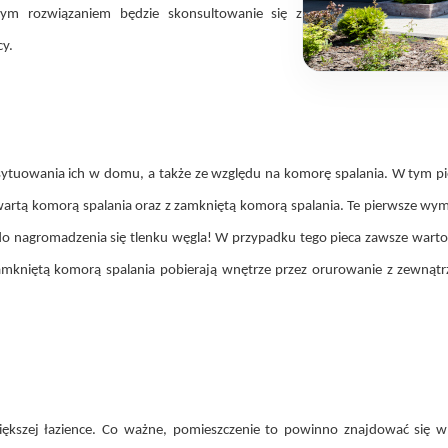
zym rozwiązaniem będzie skonsultowanie się z
y.
ytuowania ich w domu, a także ze względu na komorę spalania. W tym pie
otwartą komorą spalania oraz z zamkniętą komorą spalania. Te pierwsze wym
o nagromadzenia się tlenku węgla! W przypadku tego pieca zawsze warto u
zamkniętą komorą spalania pobierają wnętrze przez orurowanie z zewnąt
kszej łazience. Co ważne, pomieszczenie to powinno znajdować się w