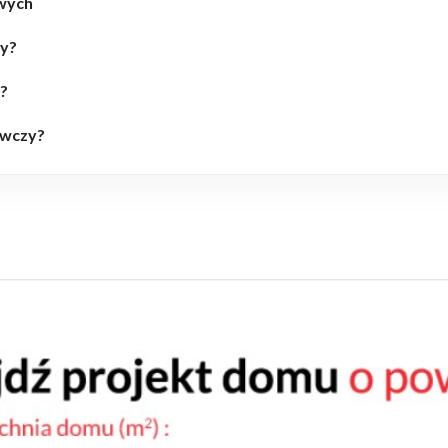
wych
wy?
y?
ewczy?