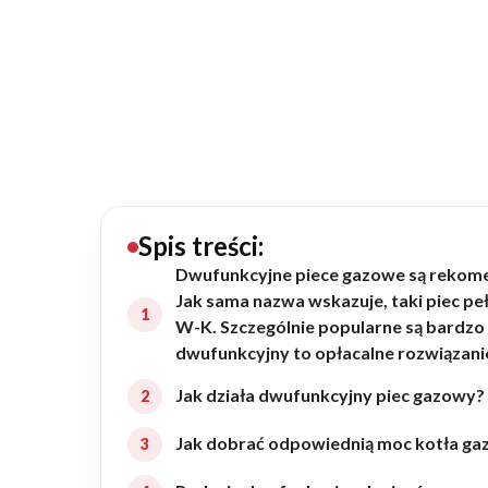
20434
Projektów z wyceną
Projekty indywidualne
Budowa domu
Rezydencje
Spis treści:
Dwufunkcyjne piece gazowe są rekome
Jak sama nazwa wskazuje, taki piec p
Rozbudowa
W-K. Szczególnie popularne są bardzo 
dwufunkcyjny to opłacalne rozwiązani
Remonty
Jak działa dwufunkcyjny piec gazowy?
Jak dobrać odpowiednią moc kotła g
Budynki biurowe