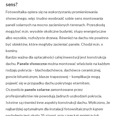
sens?
Fotowoltaika opiera się na wykorzystaniu promieniowania
słonecznego, więc trudno wyobrazić sobie sens montowania
paneli solarnych na mocno zacienionych terenach. Przeszkodą
mogą być m.in. wysokie okoliczne budynki, słupy energetyczne
albo wysokie, rozłożyste drzewa. Również na dachu nie powinno
być obiektów, które mogłyby zacieniać panele. Chodzi m.in. o
kominy.
Bardzo ważna dla opłacalności całej inwestycji jest konstrukcja
dachu.
Panele słoneczne
można montować właściwie na każdym
rodzaju pokrycia – blachodachówce, dachówce ceramicznej,
goncie bitumicznym, blasze trapezowej – komplikacje mogą
pojawić się w przypadku dachu pokrytego eternitem.
Oczywiście
panele solarne
zamontowane przez
profesjonalistów nie powodują żadnych uszkodzeń pokrycia.
Istotne są również inne aspekty konstrukcji dachu. Wyliczono, że
najbardziej optymalnym dla instalacji fotowoltaicznych kątem
nachylenia jest około 35 stopni, przy czym kąt mniejszy lub