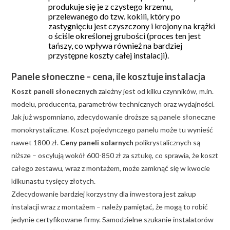
produkuje się je z czystego krzemu,
przelewanego do tzw. kokili, który po
zastygnięciu jest czyszczony i krojony na krążki
o ściśle określonej grubości (proces ten jest
tańszy, co wpływa również na bardziej
przystępne koszty całej instalacji).
Panele słoneczne – cena, ile kosztuje instalacja
Koszt paneli słonecznych
zależny jest od kilku czynników, m.in.
modelu, producenta, parametrów technicznych oraz wydajności.
Jak już wspomniano, zdecydowanie droższe są panele słoneczne
monokrystaliczne. Koszt pojedynczego panelu może tu wynieść
nawet 1800 zł.
Ceny paneli solarnych
polikrystalicznych są
niższe – oscylują wokół 600-850 zł za sztukę, co sprawia, że koszt
całego zestawu, wraz z montażem, może zamknąć się w kwocie
kilkunastu tysięcy złotych.
Zdecydowanie bardziej korzystny dla inwestora jest zakup
instalacji wraz z montażem – należy pamiętać, że mogą to robić
jedynie certyfikowane firmy. Samodzielne szukanie instalatorów