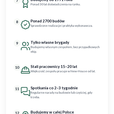
7
Ponad 30 lat doświadczenia na rynku.
Ponad 2700 budów
8
Sprawdzone realizacje i praktyka wykonawcza.
Tylko własne brygady
9
Budujemy własnym zespołem, bez przypadkowych
ekip.
Stali pracownicy 15–20 lat
10
Większość zespołu pracuje w New-House od lat.
Spotkania co 2–3 tygodnie
11
Regularne narady na budowie lub częściej, gdy
trzeba.
Budujemy w całej Polsce
12