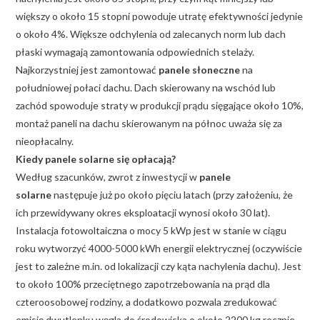
większy o około 15 stopni powoduje utratę efektywności jedynie
o około 4%. Większe odchylenia od zalecanych norm lub dach
płaski wymagają zamontowania odpowiednich stelaży.
Najkorzystniej jest zamontować
panele słoneczne
na
południowej połaci dachu. Dach skierowany na wschód lub
zachód spowoduje straty w produkcji prądu sięgające około 10%,
montaż paneli na dachu skierowanym na północ uważa się za
nieopłacalny.
Kiedy panele solarne się opłacają?
Według szacunków, zwrot z inwestycji w
panele
solarne
następuje już po około pięciu latach (przy założeniu, że
ich przewidywany okres eksploatacji wynosi około 30 lat).
Instalacja fotowoltaiczna o mocy 5 kWp jest w stanie w ciągu
roku wytworzyć 4000-5000 kWh energii elektrycznej (oczywiście
jest to zależne m.in. od lokalizacji czy kąta nachylenia dachu). Jest
to około 100% przeciętnego zapotrzebowania na prąd dla
czteroosobowej rodziny, a dodatkowo pozwala zredukować
emisję dwutlenku węgla do środowiska o około 2200 kg rocznie.