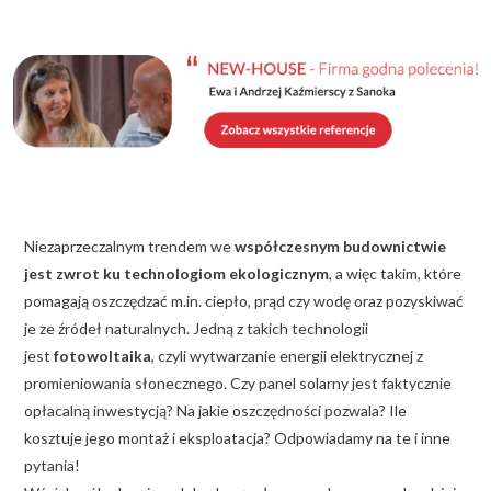
KALKULATOR BUDOWY
BLOG
O NAS
KONAKT
ZAPISZ SIĘ
Niezaprzeczalnym trendem we
współczesnym budownictwie
jest zwrot ku technologiom ekologicznym
, a więc takim, które
pomagają oszczędzać m.in. ciepło, prąd czy wodę oraz pozyskiwać
je ze źródeł naturalnych. Jedną z takich technologii
jest
fotowoltaika
, czyli wytwarzanie energii elektrycznej z
promieniowania słonecznego. Czy panel solarny jest faktycznie
opłacalną inwestycją? Na jakie oszczędności pozwala? Ile
kosztuje jego montaż i eksploatacja? Odpowiadamy na te i inne
pytania!