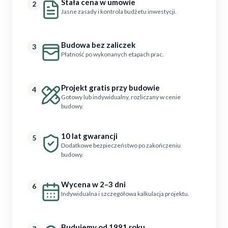
Stała cena w umowie
2
Jasne zasady i kontrola budżetu inwestycji.
Budowa bez zaliczek
3
Płatność po wykonanych etapach prac.
Projekt gratis przy budowie
4
Gotowy lub indywidualny, rozliczany w cenie
budowy.
10 lat gwarancji
5
Dodatkowe bezpieczeństwo po zakończeniu
budowy.
Wycena w 2–3 dni
6
Indywidualna i szczegółowa kalkulacja projektu.
Budujemy od 1991 roku