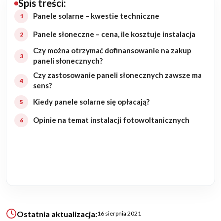
Spis treści:
Budowa domu
Panele solarne – kwestie techniczne
Panele słoneczne – cena, ile kosztuje instalacja
Rezydencje
Czy można otrzymać dofinansowanie na zakup
paneli słonecznych?
Rozbudowa
Czy zastosowanie paneli słonecznych zawsze ma
sens?
Remonty
Kiedy panele solarne się opłacają?
Budynki biurowe
Opinie na temat instalacji fotowoltanicznych
Realizacje
Referencje
Filmy
Ostatnia aktualizacja:
16 sierpnia 2021
Ogrody