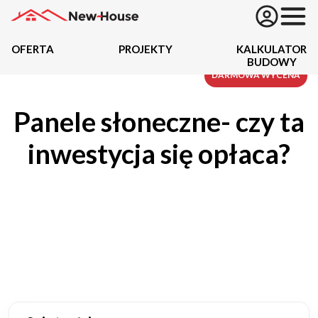
OFERTA
PROJEKTY
KALKULATOR
BUDOWY
Projekty
DARMOWA WYCENA
Panele słoneczne- czy ta
Oferta
inwestycja się opłaca?
Działki
Kredyty
Dokumentacja
20434
Projektów z wyceną
Projekty indywidualne