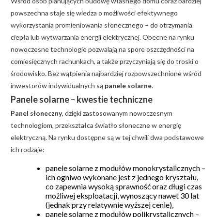
Wśród osób planujących budowę własnego domu coraz bardziej
powszechna staje się wiedza o możliwości efektywnego
wykorzystania promieniowania słonecznego – do otrzymania
ciepła lub wytwarzania energii elektrycznej. Obecne na rynku
nowoczesne technologie pozwalają na spore oszczędności na
comiesięcznych rachunkach, a także przyczyniają się do troski o
środowisko. Bez wątpienia najbardziej rozpowszechnione wśród
inwestorów indywidualnych są
panele solarne
.
Panele solarne – kwestie techniczne
Panel słoneczny
, dzięki zastosowanym nowoczesnym
technologiom, przekształca światło słoneczne w energię
elektryczną. Na rynku dostępne są w tej chwili dwa podstawowe
ich rodzaje:
panele solarne z modułów monokrystalicznych –
ich ogniwo wykonane jest z jednego kryształu,
co zapewnia wysoką sprawność oraz długi czas
możliwej eksploatacji, wynoszący nawet 30 lat
(jednak przy relatywnie wyższej cenie),
panele solarne z modułów polikrystalicznych –