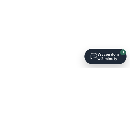
1
Wyceń dom
w 2 minuty