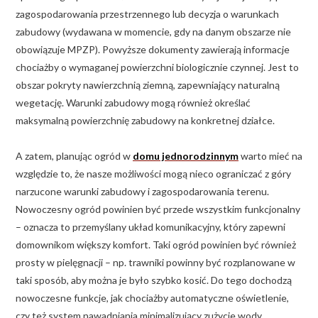
zagospodarowania przestrzennego lub decyzja o warunkach
zabudowy (wydawana w momencie, gdy na danym obszarze nie
obowiązuje MPZP). Powyższe dokumenty zawierają informacje
chociażby o wymaganej powierzchni biologicznie czynnej. Jest to
obszar pokryty nawierzchnią ziemną, zapewniający naturalną
wegetację. Warunki zabudowy mogą również określać
maksymalną powierzchnię zabudowy na konkretnej działce.
A zatem, planując ogród w
domu jednorodzinnym
warto mieć na
względzie to, że nasze możliwości mogą nieco ograniczać z góry
narzucone warunki zabudowy i zagospodarowania terenu.
Nowoczesny ogród powinien być przede wszystkim funkcjonalny
– oznacza to przemyślany układ komunikacyjny, który zapewni
domownikom większy komfort. Taki ogród powinien być również
prosty w pielęgnacji – np. trawniki powinny być rozplanowane w
taki sposób, aby można je było szybko kosić. Do tego dochodzą
nowoczesne funkcje, jak chociażby automatyczne oświetlenie,
czy też system nawadniania minimalizujący zużycie wody.