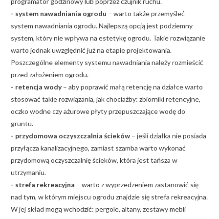
programator godzinowy lub poprzez czujnik ruchu.
- system nawadniania ogrodu
– warto także przemyśleć
system nawadniania ogrodu. Najlepszą opcją jest podziemny
system, który nie wpływa na estetykę ogrodu. Takie rozwiązanie
warto jednak uwzględnić już na etapie projektowania.
Poszczególne elementy systemu nawadniania należy rozmieścić
przed założeniem ogrodu.
- retencja wody
– aby poprawić małą retencję na działce warto
stosować takie rozwiązania, jak chociażby: zbiorniki retencyjne,
oczko wodne czy ażurowe płyty przepuszczające wodę do
gruntu.
- przydomowa oczyszczalnia ścieków
– jeśli działka nie posiada
przyłącza kanalizacyjnego, zamiast szamba warto wykonać
przydomową oczyszczalnię ścieków, która jest tańsza w
utrzymaniu.
- strefa rekreacyjna
– warto z wyprzedzeniem zastanowić się
nad tym, w którym miejscu ogrodu znajdzie się strefa rekreacyjna.
W jej skład mogą wchodzić: pergole, altany, zestawy mebli