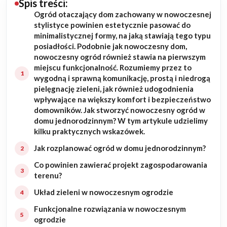
Spis treści:
Ogród otaczający dom zachowany w nowoczesnej
Budowa domu
stylistyce powinien estetycznie pasować do
minimalistycznej formy, na jaką stawiają tego typu
Rezydencje
posiadłości. Podobnie jak nowoczesny dom,
nowoczesny ogród również stawia na pierwszym
miejscu funkcjonalność. Rozumiemy przez to
Rozbudowa
wygodną i sprawną komunikację, prostą i niedrogą
pielęgnację zieleni, jak również udogodnienia
Remonty
wpływające na większy komfort i bezpieczeństwo
domowników. Jak stworzyć nowoczesny ogród w
Budynki biurowe
domu jednorodzinnym? W tym artykule udzielimy
kilku praktycznych wskazówek.
Realizacje
Jak rozplanować ogród w domu jednorodzinnym?
Co powinien zawierać projekt zagospodarowania
Referencje
terenu?
Układ zieleni w nowoczesnym ogrodzie
Filmy
Funkcjonalne rozwiązania w nowoczesnym
ogrodzie
Ogrody