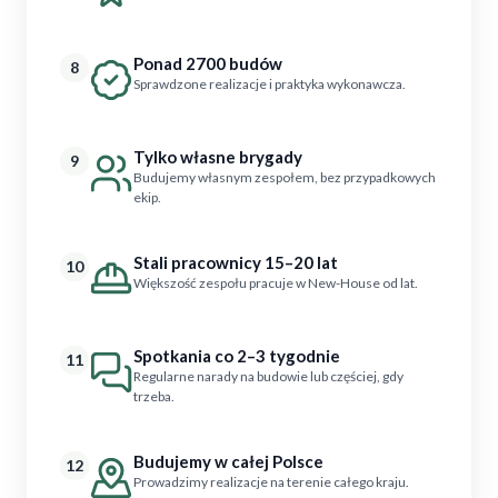
Ponad 2700 budów
8
Sprawdzone realizacje i praktyka wykonawcza.
Tylko własne brygady
9
Budujemy własnym zespołem, bez przypadkowych
ekip.
Stali pracownicy 15–20 lat
10
Większość zespołu pracuje w New-House od lat.
Spotkania co 2–3 tygodnie
11
Regularne narady na budowie lub częściej, gdy
trzeba.
Budujemy w całej Polsce
12
Prowadzimy realizacje na terenie całego kraju.