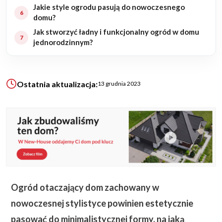
Jakie style ogrodu pasują do nowoczesnego
domu?
KALKULATOR BUDOWY
Jak stworzyć ładny i funkcjonalny ogród w domu
BLOG
jednorodzinnym?
O NAS
KONAKT
Ostatnia aktualizacja:
13 grudnia 2023
ZAPISZ SIĘ
Ogród otaczający dom zachowany w
nowoczesnej stylistyce powinien estetycznie
pasować do minimalistycznej formy, na jaką