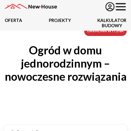
OFERTA
PROJEKTY
KALKULATOR
BUDOWY
Projekty
DARMOWA WYCENA
Ogród w domu
Oferta
jednorodzinnym –
Działki
nowoczesne rozwiązania
Kredyty
Dokumentacja
20434
Projektów z wyceną
Projekty indywidualne