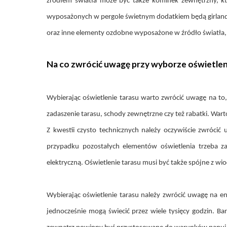
źródłem światła może być także kominek zewnętrzny, kt
wyposażonych w pergole świetnym dodatkiem będą girlandy.
oraz inne elementy ozdobne wyposażone w źródło światła,
Na co zwrócić uwagę przy wyborze oświetlen
Wybierając oświetlenie tarasu warto zwrócić uwagę na to
zadaszenie tarasu, schody zewnętrzne czy też rabatki. War
Z kwestii czysto technicznych należy oczywiście zwrócić
przypadku pozostałych elementów oświetlenia trzeba z
elektryczną. Oświetlenie tarasu musi być także spójne z w
Wybierając oświetlenie tarasu należy zwrócić uwagę na e
jednocześnie mogą świecić przez wiele tysięcy godzin. B