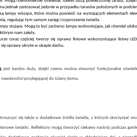
w. Mogą równomiernie oświetlać nawet dużą powierzchnię tarasu, dzięki 
żna jednak zastosować jedynie w przypadku tarasów położonych w podcieni
są lampy wiszące, które można powiesić na wystających elementach elewa
a, regulując tym samym zasięg i rozproszenie światła.
ampy stojące. Mogą to być zarówno lampy wolnostojące, jak również ulok
 którym nam zależy.
urze coraz częściej tworzy się oprawy liniowe wykorzystujące listw
ą się oprawy ukryte w okapie dachu.
s
jest bardzo duży, dzięki czemu można stworzyć funkcjonalne oświetle
 nawierzchni przylegającej do ściany domu.
roszczyć się także o dodatkowe źródła światła, z których skorzystać m
lorowe światło. Reflektory mogą stworzyć ciekawy nastrój podczas gard