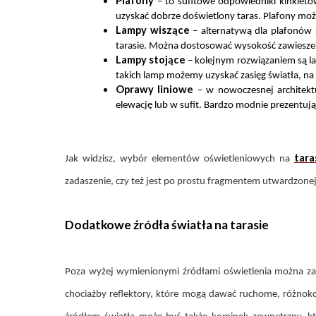
Plafony
– to sufitowe odpowiedniki kinkietó
uzyskać dobrze doświetlony taras. Plafony mo
Lampy wiszące
– alternatywą dla plafonów 
tarasie. Można dostosować wysokość zawieszeni
Lampy stojące
– kolejnym rozwiązaniem są l
takich lamp możemy uzyskać zasięg światła, na
Oprawy liniowe
– w nowoczesnej architekt
elewację lub w sufit. Bardzo modnie prezentuj
tara
Jak widzisz, wybór elementów oświetleniowych na
zadaszenie, czy też jest po prostu fragmentem utwardzonej
Dodatkowe źródła światła na tarasie
Poza wyżej wymienionymi źródłami oświetlenia można zat
chociażby reflektory, które mogą dawać ruchome, różnoko