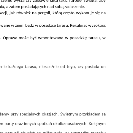
czemu wystarczy zaledwie kilka takich źródeł światła, aby
u, a zatem posiadających nad sobą zadaszenie.
cji, jak również na pergoli, którą często wykonuje się na
owane w ziemi bądź w posadzce tarasu. Regulując wysokość
y LED. Oprawa może być wmontowana w posadzkę tarasu, w
nie każdego tarasu, niezależnie od tego, czy posiada on
ożemy przy specjalnych okazjach. Świetnym przykładem są
en party oraz innych spotkań okolicznościowych. Kolejnym