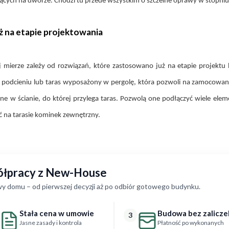
ch na dworze. Chodzi tu przede wszystkim o szczelne oprawy w stopniu 
ż na etapie projektowania
mierze zależy od rozwiązań, które zastosowano już na etapie projektu bu
 w podcieniu lub taras wyposażony w pergolę, która pozwoli na zamocowa
e w ścianie, do której przylega taras. Pozwolą one podłączyć wiele ele
ć na tarasie kominek zewnętrzny.
półpracy z New-House
y domu – od pierwszej decyzji aż po odbiór gotowego budynku.
Stała cena w umowie
Budowa bez zalicze
3
Jasne zasady i kontrola
Płatność po wykonanych