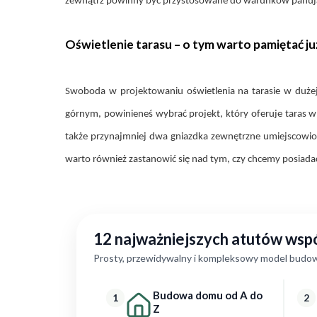
zewnątrz powinny być przystosowane do warunków panujący
Oświetlenie tarasu – o tym warto pamiętać ju
Swoboda w projektowaniu oświetlenia na tarasie w dużej 
górnym, powinieneś wybrać projekt, który oferuje taras
także przynajmniej dwa gniazdka zewnętrzne umiejscowion
warto również zastanowić się nad tym, czy chcemy posiada
12 najważniejszych atutów ws
Prosty, przewidywalny i kompleksowy model budow
Budowa domu od A do
1
2
Z