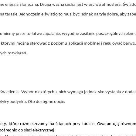
ane energią słoneczną. Drugą ważną cechą jest właściwa atmosfera. Światł
a tarasie. Jednocześnie światło to musi być jednak na tyle dobre, aby zap
zumiemy przez to łatwe zapalanie, wygodne zasilanie poszczególnych elem
którymi można sterować z poziomu aplikacji mobilnej i regulować barwę, 
nych rozwiązań.
świetlenia. Wybór niektórych z nich wymaga jednak skorzystania z dodat
etykę budynku. Oto dostępne opcje:
ty, które rozmieszczamy na ścianach przy tarasie. Gwarantują równomi
średnio do sieci elektrycznej.