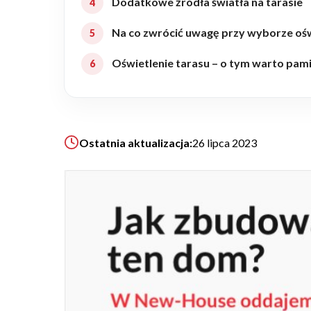
Dodatkowe źródła światła na tarasie
Realizacje
Na co zwrócić uwagę przy wyborze ośw
Oświetlenie tarasu – o tym warto pami
Referencje
Filmy
Ostatnia aktualizacja:
26 lipca 2023
Ogrody
KALKULATOR BUDOWY
BLOG
O NAS
KONAKT