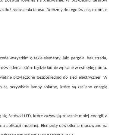
ko pozwoli również na grillowanie. W przypadku tarasów
wzdłuż zadaszenia tarasu. Dołóżmy do tego świecące donice
de wszystkim o takie elementy, jak: pergola, balustrada,
 oświetlenia, które będzie ładnie wpisane w estetykę domu.
ietlne przyłączone bezpośrednio do sieci elektrycznej. W
ą oczywiście lampy solarne, które są zasilane energią
ię żarówki LED, które zużywają znacznie mniej energii, a
omu aplikacji mobilnej. Elementy oświetlenia mocowane na