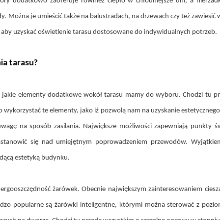
óry dodatkowo zaoferuje również ciepło w chłodniejsze dni, a nierzad
 Można je umieścić także na balustradach, na drzewach czy też zawiesić 
 aby uzyskać oświetlenie tarasu dostosowane do indywidualnych potrzeb.
ia tarasu?
, jakie elementy dodatkowe wokół tarasu mamy do wyboru. Chodzi tu prze
to wykorzystać te elementy, jako iż pozwolą nam na uzyskanie estetycznego
 uwagę na sposób zasilania. Największe możliwości zapewniają punkty św
astanowić się nad umiejętnym poprowadzeniem przewodów. Wyjątkiem s
iodącą estetyką budynku.
nergooszczędność żarówek. Obecnie największym zainteresowaniem cieszą s
ardzo popularne są żarówki inteligentne, którymi można sterować z pozi