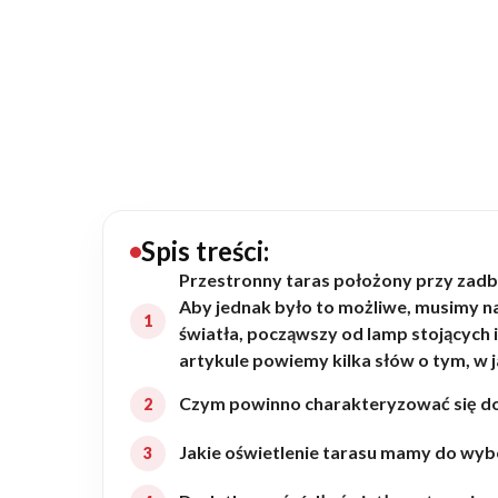
20434
Projektów z wyceną
Projekty indywidualne
Budowa domu
Rezydencje
Spis treści:
Przestronny taras położony przy zadb
Aby jednak było to możliwe, musimy n
Rozbudowa
światła, począwszy od lamp stojących 
artykule powiemy kilka słów o tym, w 
Remonty
Czym powinno charakteryzować się do
Jakie oświetlenie tarasu mamy do wy
Budynki biurowe