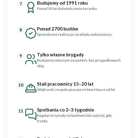
Budujemy od 1991 roku
7
Ponad 30 lat doświadczenia na rynku.
Ponad 2700 budów
8
Sprawdzone realizacje i praktyka wykonawcza.
Tylko własne brygady
9
Budujemy własnym zespołem, bez przypadkowych
ekip.
Stali pracownicy 15–20 lat
10
Większość zespołu pracuje w New-House od lat.
Spotkania co 2–3 tygodnie
11
Regularne narady na budowie lub częściej, gdy
trzeba.