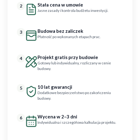
Stała cena w umowie
2
Jasne zasady i kontrola budżetu inwestycji.
Budowa bez zaliczek
3
Płatność po wykonanych etapach prac.
Projekt gratis przy budowie
4
Gotowy lub indywidualny, rozliczany w cenie
budowy.
10 lat gwarancji
5
Dodatkowe bezpieczeństwo po zakończeniu
budowy.
Wycena w 2–3 dni
6
Indywidualna i szczegółowa kalkulacja projektu.