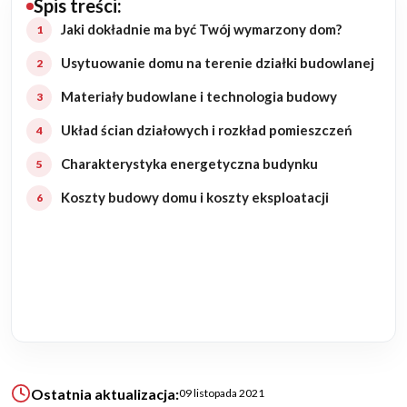
Spis treści:
Budowa domu
Jaki dokładnie ma być Twój wymarzony dom?
Usytuowanie domu na terenie działki budowlanej
Rezydencje
Materiały budowlane i technologia budowy
Rozbudowa
Układ ścian działowych i rozkład pomieszczeń
Charakterystyka energetyczna budynku
Remonty
Koszty budowy domu i koszty eksploatacji
Budynki biurowe
Realizacje
Referencje
Filmy
Ostatnia aktualizacja:
09 listopada 2021
Ogrody