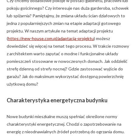
Czy chcemy dodatkowe pokoje w postaci gabinetu, pracowni lub
pokoju gościnnego? Czy interesuje nas duża garderoba, schowek
lub spiżarnia? Pamiętajmy, że zmiana układu ścian działowych to
jedna z popularniejszych zmian na etapie adaptacji gotowego
projektu. W naszym artykule na temat adaptacji projektu
(
https://new-house.com.pl/adaptacja-projektu
) możesz
dowiedzieć się więcej na temat tego procesu. W trakcie rozmowy
z architektem warto zapytać o modne i funkcjonalne układy
pomieszczeń stosowane w nowoczesnych domach. Jak oddzielić
strefę dzienną od strefy nocnej? Gdzie zastosować wyjście do
garażu? Jak do maksimum wykorzystać dostępną powierzchnię
użytkową domu?
Charakterystyka energetyczna budynku
Nowe budynki mieszkalne muszą spełniać określone normy
charakterystyki energetycznej. Chodzi o zapotrzebowanie na
energię z nieodnawialnych źródeł potrzebną do ogrzania domu.