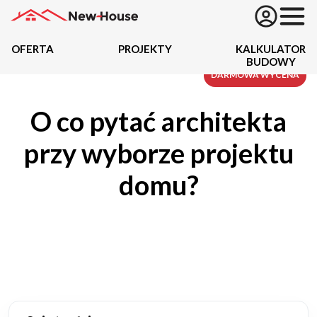
OFERTA
PROJEKTY
KALKULATOR
BUDOWY
Projekty
DARMOWA WYCENA
O co pytać architekta
Oferta
przy wyborze projektu
Działki
domu?
Kredyty
Dokumentacja
20434
Projektów z wyceną
Projekty indywidualne