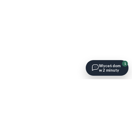
1
Wyceń dom
w 2 minuty