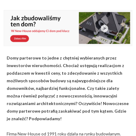
KALKULATOR BUDOWY
BLOG
O NAS
KONAKT
Domy parterowe to jedne z chętniej wybieranych przez
ZAPISZ SIĘ
inwestorów nieruchomości. Chociaż ustępują realizacjom z
poddaszem w kwestii ceny, to zdecydowanie z wszystkich
możliwych sposobów budowy są najwygodniejsze dla
domowników, najbardziej funkcjonalne. Czy takie zalety
można również połączyć z nowoczesnością, innowacyjni
rozwiązaniami architektonicznymi? Oczywiście! Nowoczesne
domy parterowe potrafią zaskakiwać pod tym kątem. Gdzie
je znaleźć? Podpowiadamy!
Firma New-House od 1991 roku działa na rynku budowlanym.