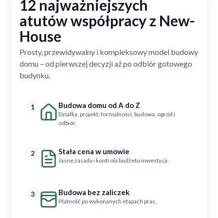
12 najważniejszych
atutów współpracy z New-
House
Prosty, przewidywalny i kompleksowy model budowy
domu – od pierwszej decyzji aż po odbiór gotowego
budynku.
Budowa domu od A do Z
1
Działka, projekt, formalności, budowa, ogród i
odbiór.
Stała cena w umowie
2
Jasne zasady i kontrola budżetu inwestycji.
Budowa bez zaliczek
3
Płatność po wykonanych etapach prac.