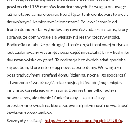
powierzchni 155 metrów kwadratowych.
Przyciąga on uwagę
już na etapie samej elewacji, którą łączy tynk cienkowarstwowy z
drewnianymi i kamiennymi elementami. Po lewej stronie od
frontu domu został wybudowany również zadaszony taras, który
sprawia, że dom wydaje się większy niż jest w rzeczywistości.
Podkreśla to fakt, że po drugiej stronie części frontowej budynku
jest zaplanowany wysunięty poza część mieszkalną bryły budynku
dwustanowiskowy garaż. Ta realizacja bez dwóch zdań spodoba
się osobom, które interesują nowoczesne domy. We wnętrzu
poza tradycyjnymi strefami domu (dzienną, nocną i gospodarczą)
stworzono również część relaksacyjną, która obejmuje między
innymi pokój rekreacyjny i saunę. Dom jest nie tylko ładny i
nowoczesny, ale również funkcjonalny – są tutaj trzy
przestrzenne sypialnie, które zapewniają intymność i prywatność
każdemu z domowników.
Szczegóły realizacji:
https://new-house.com.pl/projekt/19876
.