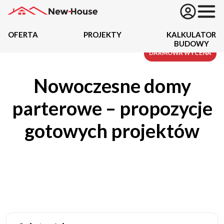
OFERTA
PROJEKTY
KALKULATOR
BUDOWY
Projekty
DARMOWA WYCENA
Nowoczesne domy
Oferta
parterowe – propozycje
Działki
gotowych projektów
Kredyty
Dokumentacja
20434
Projektów z wyceną
Projekty indywidualne