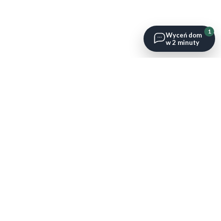
1
Wyceń dom
w 2 minuty