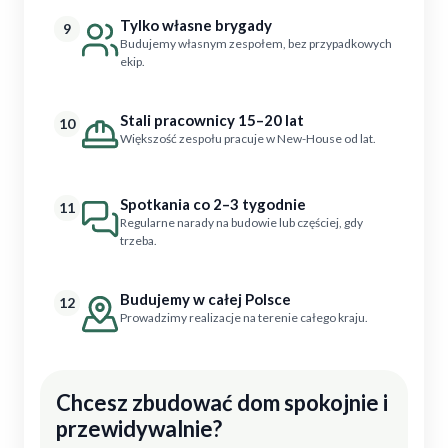
Tylko własne brygady
9
Budujemy własnym zespołem, bez przypadkowych
ekip.
Stali pracownicy 15–20 lat
10
Większość zespołu pracuje w New-House od lat.
Spotkania co 2–3 tygodnie
11
Regularne narady na budowie lub częściej, gdy
trzeba.
Budujemy w całej Polsce
12
Prowadzimy realizacje na terenie całego kraju.
Chcesz zbudować dom spokojnie i
przewidywalnie?