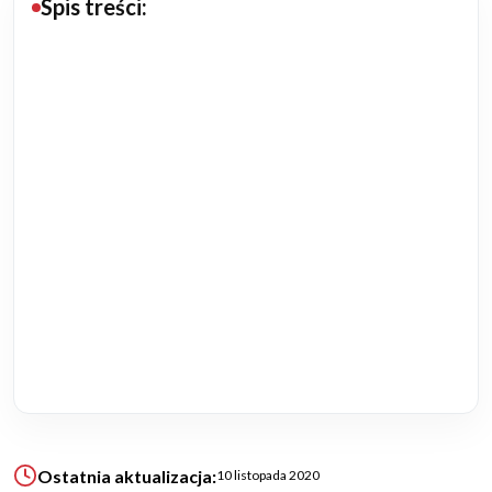
Spis treści:
Budowa domu
Rezydencje
Rozbudowa
Remonty
Budynki biurowe
Realizacje
Referencje
Filmy
Ostatnia aktualizacja:
10 listopada 2020
Ogrody