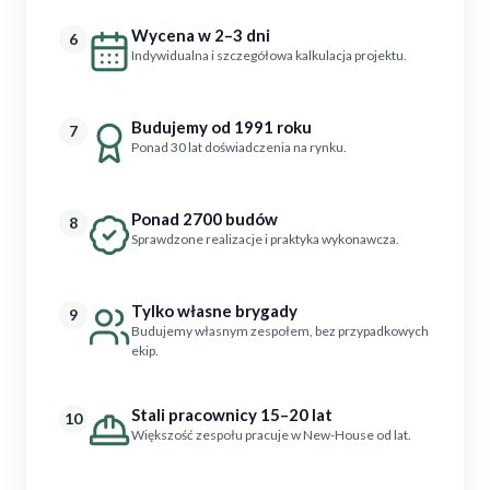
Wycena w 2–3 dni
6
Indywidualna i szczegółowa kalkulacja projektu.
Budujemy od 1991 roku
7
Ponad 30 lat doświadczenia na rynku.
Ponad 2700 budów
8
Sprawdzone realizacje i praktyka wykonawcza.
Tylko własne brygady
9
Budujemy własnym zespołem, bez przypadkowych
ekip.
Stali pracownicy 15–20 lat
10
Większość zespołu pracuje w New-House od lat.