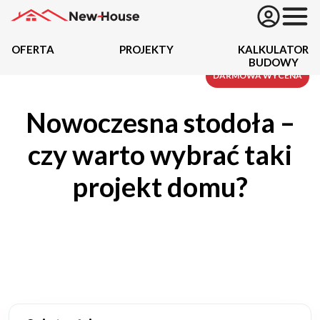
OFERTA
PROJEKTY
KALKULATOR
BUDOWY
Projekty
DARMOWA WYCENA
Nowoczesna stodoła –
Oferta
czy warto wybrać taki
Działki
projekt domu?
Kredyty
Dokumentacja
20434
Projektów z wyceną
Projekty indywidualne