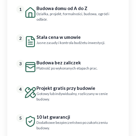
Budowa domu od A do Z
1
Działka, projekt, formalności, budowa, ogród i
odbiór.
Stała cena w umowie
2
Jasne zasady i kontrola budżetu inwestycji.
Budowa bez zaliczek
3
Płatność po wykonanych etapach prac.
Projekt gratis przy budowie
4
Gotowy lub indywidualny, rozliczany w cenie
budowy.
10 lat gwarancji
5
Dodatkowe bezpieczeństwo po zakończeniu
budowy.