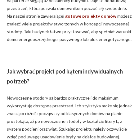
na parterze sięgają aż do kalenicy budynku. Daje to dodatkową
przestrzeń, która pozwala domownikom poczuć się swobodnie.
Na naszej stronie zawierającej
gotowe projekty domów
możesz
znaleźć wiele projektów stworzonych w koncepcji nowoczesnej
stodoły. Taki budynek łatwo przystosować, aby spełniał warunki
domu energooszczędnego, pasywnego lub plus energetycznego.
Jak wybrać projekt pod kątem indywidualnych
potrzeb?
Nowoczesne stodoły są bardzo praktyczne i do maksimum
wykorzystują dostępną przestrzeń. Ich stylistyka może się jednak
znacząco różnić: począwszy od klasycznych domów na planie
prostokąta, aż po nowoczesne stodoły w kształcie litery L, z
system podcieni oraz wiat. Szukając projektu należy oczywiście
wziąć pod uwagę usadowienie bryły na działce budowlanej.