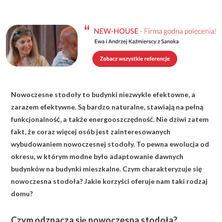
KALKULATOR BUDOWY
BLOG
O NAS
KONAKT
Nowoczesne stodoły to budynki niezwykle efektowne, a
ZAPISZ SIĘ
zarazem efektywne. Są bardzo naturalne, stawiają na pełną
funkcjonalność, a także energooszczędność. Nie dziwi zatem
fakt, że coraz więcej osób jest zainteresowanych
wybudowaniem nowoczesnej stodoły. To pewna ewolucja od
okresu, w którym modne było adaptowanie dawnych
budynków na budynki mieszkalne. Czym charakteryzuje się
nowoczesna stodoła? Jakie korzyści oferuje nam taki rodzaj
domu?
Czym odznacza się nowoczesna stodoła?