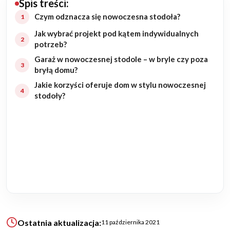
Spis treści:
Budowa domu
Czym odznacza się nowoczesna stodoła?
Jak wybrać projekt pod kątem indywidualnych
Rezydencje
potrzeb?
Garaż w nowoczesnej stodole – w bryle czy poza
Rozbudowa
bryłą domu?
Jakie korzyści oferuje dom w stylu nowoczesnej
Remonty
stodoły?
Budynki biurowe
Realizacje
Referencje
Filmy
Ostatnia aktualizacja:
11 października 2021
Ogrody