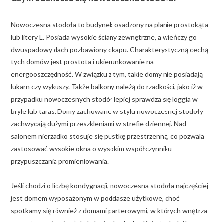
Nowoczesna stodoła to budynek osadzony na planie prostokąta
lub litery L. Posiada wysokie ściany zewnętrzne, a wieńczy go
dwuspadowy dach pozbawiony okapu. Charakterystyczną cechą
tych domów jest prostota i ukierunkowanie na
energooszczędność. W związku z tym, takie domy nie posiadają
lukarn czy wykuszy. Także balkony należą do rzadkości, jako iż w
przypadku nowoczesnych stodół lepiej sprawdza się loggia w
bryle lub taras. Domy zachowane w stylu nowoczesnej stodoły
zachwycają dużymi przeszkleniami w strefie dziennej. Nad
salonem nierzadko stosuje się pustkę przestrzenną, co pozwala
zastosować wysokie okna o wysokim współczynniku
przypuszczania promieniowania.
Jeśli chodzi o liczbę kondygnacji, nowoczesna stodoła najczęściej
jest domem wyposażonym w poddasze użytkowe, choć
spotkamy się również z domami parterowymi, w których wnętrza