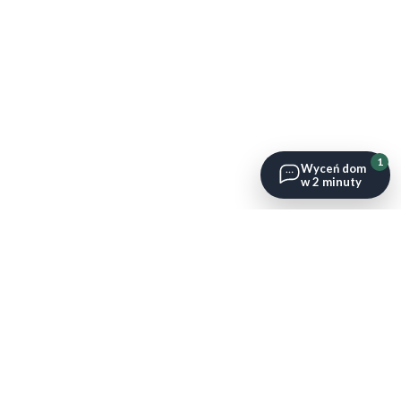
1
Wyceń dom
w 2 minuty