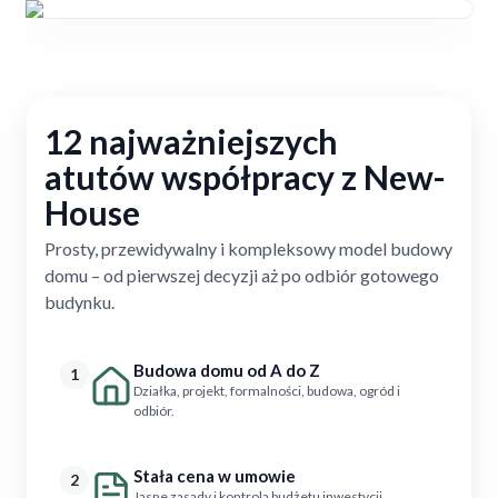
12 najważniejszych
atutów współpracy z New-
House
Prosty, przewidywalny i kompleksowy model budowy
domu – od pierwszej decyzji aż po odbiór gotowego
budynku.
Budowa domu od A do Z
1
Działka, projekt, formalności, budowa, ogród i
odbiór.
Stała cena w umowie
2
Jasne zasady i kontrola budżetu inwestycji.