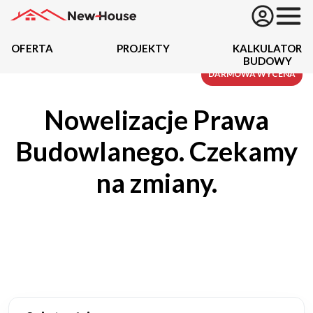
OFERTA
PROJEKTY
KALKULATOR
BUDOWY
Projekty
DARMOWA WYCENA
Nowelizacje Prawa
Oferta
Budowlanego. Czekamy
Działki
na zmiany.
Kredyty
Dokumentacja
20434
Projektów z wyceną
Projekty indywidualne