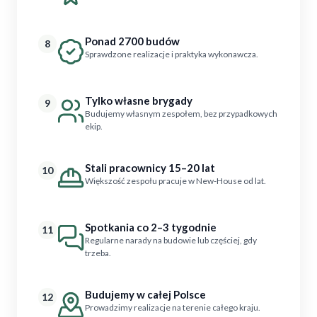
Ponad 2700 budów
8
Sprawdzone realizacje i praktyka wykonawcza.
Tylko własne brygady
9
Budujemy własnym zespołem, bez przypadkowych
ekip.
Stali pracownicy 15–20 lat
10
Większość zespołu pracuje w New-House od lat.
Spotkania co 2–3 tygodnie
11
Regularne narady na budowie lub częściej, gdy
trzeba.
Budujemy w całej Polsce
12
Prowadzimy realizacje na terenie całego kraju.