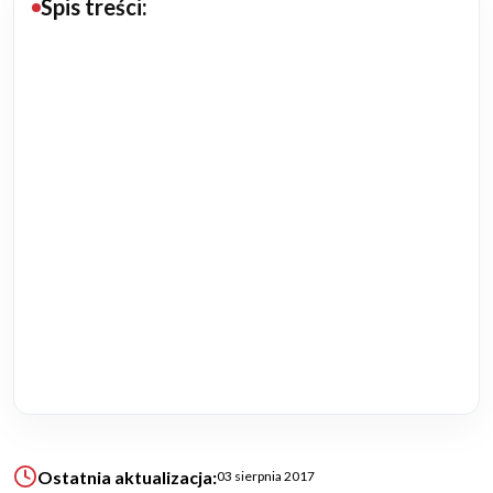
Spis treści:
Budowa domu
Rezydencje
Rozbudowa
Remonty
Budynki biurowe
Realizacje
Referencje
Filmy
Ostatnia aktualizacja:
03 sierpnia 2017
Ogrody