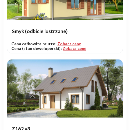
Smyk (odbicie lustrzane)
Cena całkowita brutto:
Zobacz cenę
Cena (stan deweloperski):
Zobacz cenę
Z162 v3