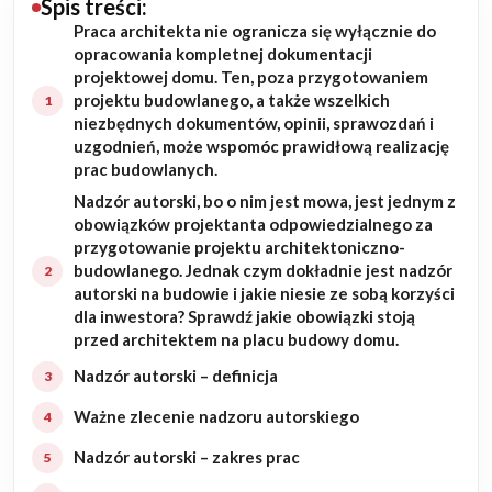
Spis treści:
Praca architekta nie ogranicza się wyłącznie do
Budowa domu
opracowania kompletnej dokumentacji
projektowej domu. Ten, poza przygotowaniem
Rezydencje
projektu budowlanego, a także wszelkich
niezbędnych dokumentów, opinii, sprawozdań i
uzgodnień, może wspomóc prawidłową realizację
Rozbudowa
prac budowlanych.
Nadzór autorski, bo o nim jest mowa, jest jednym z
Remonty
obowiązków projektanta odpowiedzialnego za
przygotowanie projektu architektoniczno-
Budynki biurowe
budowlanego. Jednak czym dokładnie jest nadzór
autorski na budowie i jakie niesie ze sobą korzyści
Realizacje
dla inwestora? Sprawdź jakie obowiązki stoją
przed architektem na placu budowy domu.
Referencje
Nadzór autorski – definicja
Ważne zlecenie nadzoru autorskiego
Filmy
Nadzór autorski – zakres prac
Ogrody