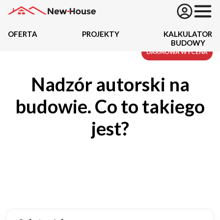
OFERTA
PROJEKTY
KALKULATOR
BUDOWY
Projekty
DARMOWA WYCENA
Nadzór autorski na
Oferta
budowie. Co to takiego
Działki
jest?
Kredyty
Dokumentacja
20434
Projektów z wyceną
Projekty indywidualne