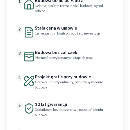
Budowa domu od A do Z
1
Działka, projekt, formalności, budowa, ogród i
odbiór.
Stała cena w umowie
2
Jasne zasady i kontrola budżetu inwestycji.
Budowa bez zaliczek
3
Płatność po wykonanych etapach prac.
Projekt gratis przy budowie
4
Gotowy lub indywidualny, rozliczany w cenie
budowy.
10 lat gwarancji
5
Dodatkowe bezpieczeństwo po zakończeniu
budowy.