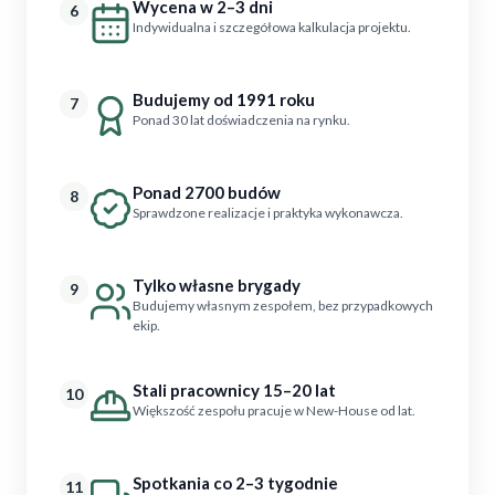
Wycena w 2–3 dni
6
Indywidualna i szczegółowa kalkulacja projektu.
Budujemy od 1991 roku
7
Ponad 30 lat doświadczenia na rynku.
Ponad 2700 budów
8
Sprawdzone realizacje i praktyka wykonawcza.
Tylko własne brygady
9
Budujemy własnym zespołem, bez przypadkowych
ekip.
Stali pracownicy 15–20 lat
10
Większość zespołu pracuje w New-House od lat.
Spotkania co 2–3 tygodnie
11