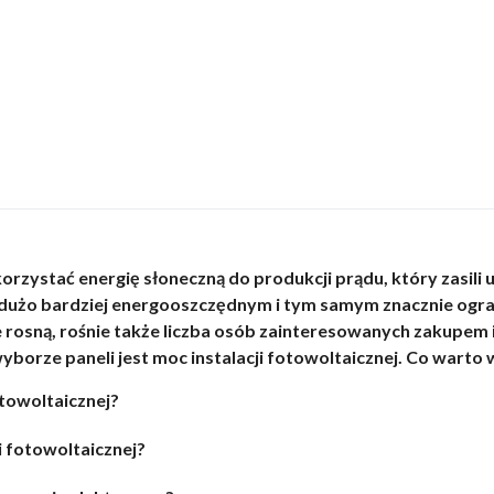
orzystać energię słoneczną do produkcji prądu, który zasili
 dużo bardziej energooszczędnym i tym samym znacznie ogran
le rosną, rośnie także liczba osób zainteresowanych zakupe
borze paneli jest moc instalacji fotowoltaicznej. Co warto 
otowoltaicznej?
i fotowoltaicznej?