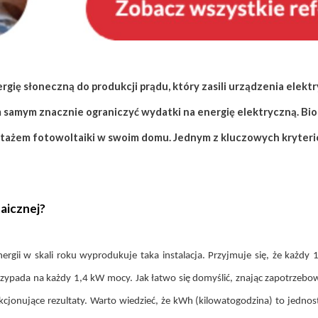
gię słoneczną do produkcji prądu, który zasili urządzenia elekt
samym znacznie ograniczyć wydatki na energię elektryczną. Biorą
tażem fotowoltaiki w swoim domu. Jednym z kluczowych kryteriów
aicznej?
energii w skali roku wyprodukuje taka instalacja. Przyjmuje się, że każd
przypada na każdy 1,4 kW mocy. Jak łatwo się domyślić, znając zapotrze
akcjonujące rezultaty. Warto wiedzieć, że kWh (kilowatogodzina) to jednos