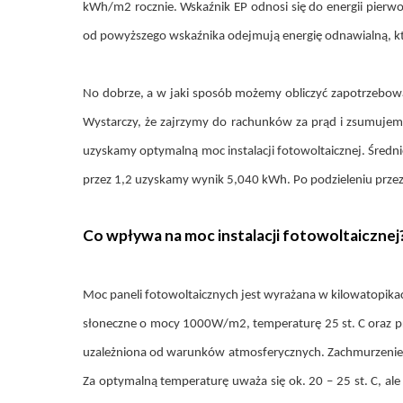
kWh/m2 rocznie. Wskaźnik EP odnosi się do energii pierwo
od powyższego wskaźnika odejmują energię odnawialną, kt
No dobrze, a w jaki sposób możemy obliczyć zapotrzebowan
Wystarczy, że zajrzymy do rachunków za prąd i zsumujemy
uzyskamy optymalną moc instalacji fotowoltaicznej. Śre
przez 1,2 uzyskamy wynik 5,040 kWh. Po podzieleniu przez
Co wpływa na moc instalacji fotowoltaicznej
Moc paneli fotowoltaicznych jest wyrażana w kilowatopik
słoneczne o mocy 1000W/m2, temperaturę 25 st. C oraz prę
uzależniona od warunków atmosferycznych. Zachmurzenie ogr
Za optymalną temperaturę uważa się ok. 20 – 25 st. C, ale 