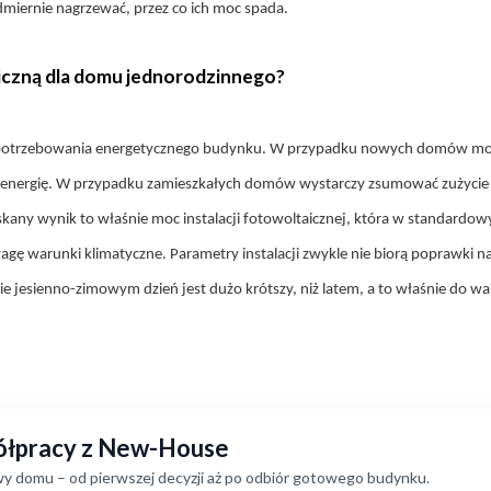
dmiernie nagrzewać, przez co ich moc spada.
aiczną dla domu jednorodzinnego?
 zapotrzebowania energetycznego budynku. W przypadku nowych domów moż
energię. W przypadku zamieszkałych domów wystarczy zsumować zużycie en
yskany wynik to właśnie moc instalacji fotowoltaicznej, która w standar
ę warunki klimatyczne. Parametry instalacji zwykle nie biorą poprawki na 
esie jesienno-zimowym dzień jest dużo krótszy, niż latem, a to właśnie do 
półpracy z New-House
y domu – od pierwszej decyzji aż po odbiór gotowego budynku.