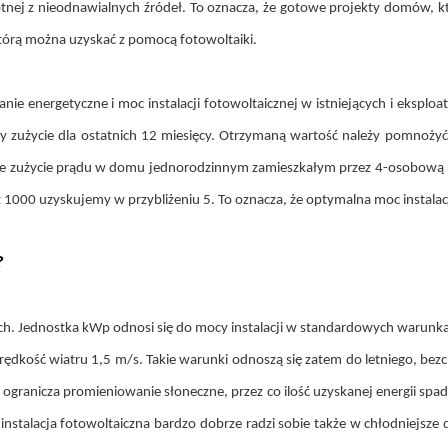
tnej z nieodnawialnych źródeł. To oznacza, że gotowe projekty domów, k
órą można uzyskać z pomocą fotowoltaiki.
ie energetyczne i moc instalacji fotowoltaicznej w istniejących i ekspl
 zużycie dla ostatnich 12 miesięcy. Otrzymaną wartość należy pomnożyć 
dnie zużycie prądu w domu jednorodzinnym zamieszkałym przez 4-osobową 
 1000 uzyskujemy w przybliżeniu 5. To oznacza, że optymalna moc instala
?
ach. Jednostka kWp odnosi się do mocy instalacji w standardowych warunk
dkość wiatru 1,5 m/s. Takie warunki odnoszą się zatem do letniego, bezc
anicza promieniowanie słoneczne, przez co ilość uzyskanej energii spada.
instalacja fotowoltaiczna bardzo dobrze radzi sobie także w chłodniejsze 