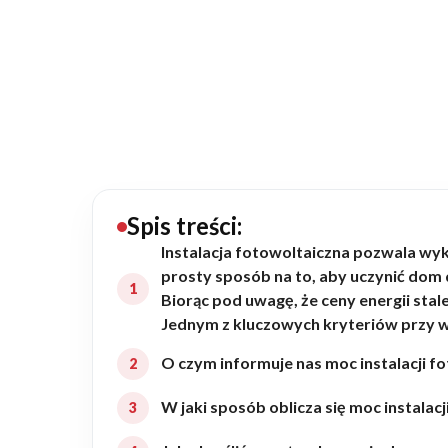
20434
Projektów z wyceną
Projekty indywidualne
Budowa domu
Rezydencje
Spis treści:
Instalacja fotowoltaiczna pozwala wyk
prosty sposób na to, aby uczynić dom
Rozbudowa
Biorąc pod uwagę, że ceny energii sta
Jednym z kluczowych kryteriów przy wy
Remonty
O czym informuje nas moc instalacji f
W jaki sposób oblicza się moc instalacj
Budynki biurowe