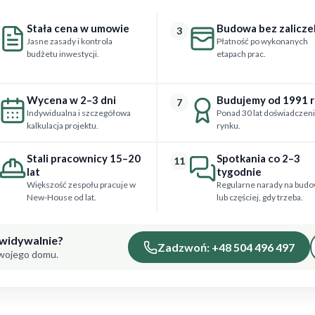
Stała cena w umowie
Budowa bez zalicze
3
Jasne zasady i kontrola
Płatność po wykonanych
budżetu inwestycji.
etapach prac.
Wycena w 2–3 dni
Budujemy od 1991 
7
Indywidualna i szczegółowa
Ponad 30 lat doświadczeni
kalkulacja projektu.
rynku.
Stali pracownicy 15–20
Spotkania co 2–3
11
lat
tygodnie
Większość zespołu pracuje w
Regularne narady na budo
New-House od lat.
lub częściej, gdy trzeba.
ewidywalnie?
Zadzwoń: +48 504 496 497
Twojego domu.