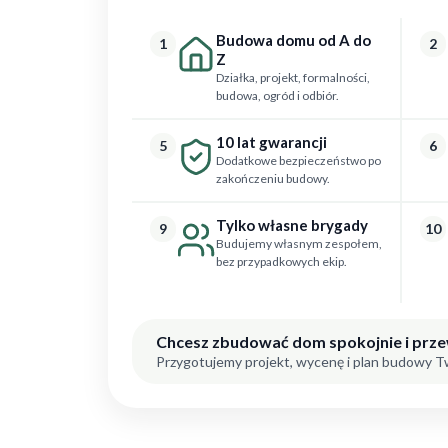
Budowa domu od A do
1
2
Z
Działka, projekt, formalności,
budowa, ogród i odbiór.
10 lat gwarancji
5
6
Dodatkowe bezpieczeństwo po
zakończeniu budowy.
Tylko własne brygady
9
10
Budujemy własnym zespołem,
bez przypadkowych ekip.
Chcesz zbudować dom spokojnie i prz
Przygotujemy projekt, wycenę i plan budowy 