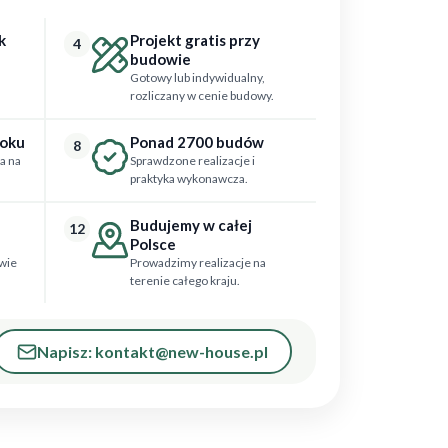
k
Projekt gratis przy
4
budowie
Gotowy lub indywidualny,
rozliczany w cenie budowy.
roku
Ponad 2700 budów
8
a na
Sprawdzone realizacje i
praktyka wykonawcza.
Budujemy w całej
12
Polsce
wie
Prowadzimy realizacje na
terenie całego kraju.
Napisz: kontakt@new-house.pl