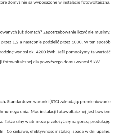
tóre domyślnie są wyposażone w instalację fotowoltaiczną,
oatowanych już domach? Zapotrzebowanie liczyć nie musimy.
przez 1,2 a następnie podzielić przez 1000. W ten sposób
rodzinę wynosi ok. 4200 kWh. Jeśli pomnożymy tą wartość
cji fotowoltaicznej dla powyższego domu wynosi 5 kW.
ach. Standardowe warunki (STC) zakładają: promieniowanie
hmurnego dnia. Moc instalacji fotowoltaicznej jest bowiem
 Także silny wiatr może przełożyć się na gorszą produkcję.
dni. Co ciekawe, efektywność instalacji spada w dni upalne.