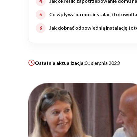
Jak określić zapotrzebowanie domu na
Realizacje
Co wpływa na moc instalacji fotowolta
Jak dobrać odpowiednią instalację fo
Referencje
Filmy
Ostatnia aktualizacja:
01 sierpnia 2023
Ogrody
KALKULATOR BUDOWY
BLOG
O NAS
KONAKT