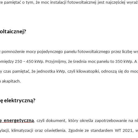
 pamiętać o tym, że moc instalacji fotowoltaicznej jest najczęściej wyra
oltaicznej?
 pomnożenie mocy pojedynczego panelu fotowoltaicznego przez liczbę wszy
między 250 – 450 kWp. Przyjmijmy, że średnia moc panelu to 350 kWp. A 
y czas pamiętać, że jednostka kWp, czyli kilowatopiki, odnoszą się do mo
 akapitach.
ę elektryczną?
kę energetyczną
, czyli dokument, który określa zapotrzebowanie na n
acji, klimatyzacji oraz oświetlenia. Zgodnie ze standardem WT 2021,