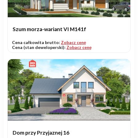
Szum morza-wariant VI M141f
Cena całkowita brutto:
Zobacz cenę
Cena (stan deweloperski):
Zobacz cenę
Dom przy Przyjaznej 16