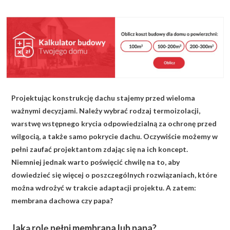
KALKULATOR BUDOWY
BLOG
O NAS
KONAKT
Projektując konstrukcję dachu stajemy przed wieloma
ZAPISZ SIĘ
ważnymi decyzjami. Należy wybrać rodzaj termoizolacji,
warstwę wstępnego krycia odpowiedzialną za ochronę przed
wilgocią, a także samo pokrycie dachu. Oczywiście możemy w
pełni zaufać projektantom zdając się na ich koncept.
Niemniej jednak warto poświęcić chwilę na to, aby
dowiedzieć się więcej o poszczególnych rozwiązaniach, które
można wdrożyć w trakcie adaptacji projektu. A zatem:
membrana dachowa czy papa?
Jaką rolę pełni membrana lub papa?