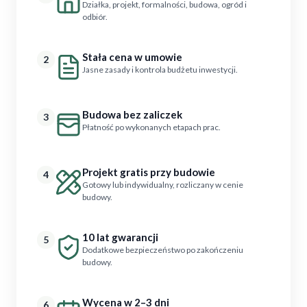
Działka, projekt, formalności, budowa, ogród i
odbiór.
Stała cena w umowie
2
Jasne zasady i kontrola budżetu inwestycji.
Budowa bez zaliczek
3
Płatność po wykonanych etapach prac.
Projekt gratis przy budowie
4
Gotowy lub indywidualny, rozliczany w cenie
budowy.
10 lat gwarancji
5
Dodatkowe bezpieczeństwo po zakończeniu
budowy.
Wycena w 2–3 dni
6