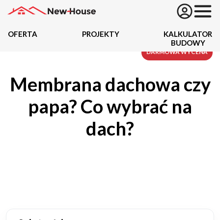
OFERTA
PROJEKTY
KALKULATOR
BUDOWY
Projekty
DARMOWA WYCENA
Membrana dachowa czy
Oferta
papa? Co wybrać na
Działki
dach?
Kredyty
Dokumentacja
20434
Projektów z wyceną
Projekty indywidualne