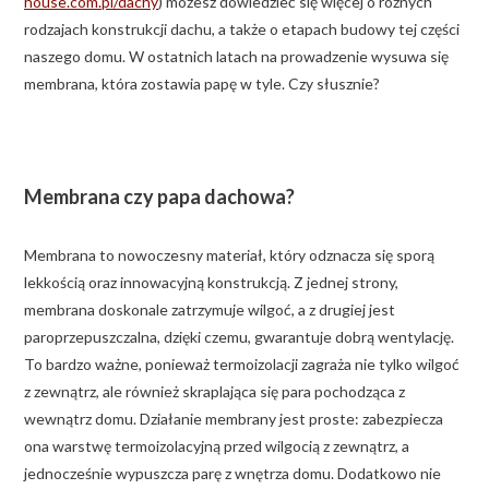
house.com.pl/dachy
) możesz dowiedzieć się więcej o rożnych
rodzajach konstrukcji dachu, a także o etapach budowy tej części
naszego domu. W ostatnich latach na prowadzenie wysuwa się
membrana, która zostawia papę w tyle. Czy słusznie?
Membrana czy papa dachowa?
Membrana to nowoczesny materiał, który odznacza się sporą
lekkością oraz innowacyjną konstrukcją. Z jednej strony,
membrana doskonale zatrzymuje wilgoć, a z drugiej jest
paroprzepuszczalna, dzięki czemu, gwarantuje dobrą wentylację.
To bardzo ważne, ponieważ termoizolacji zagraża nie tylko wilgoć
z zewnątrz, ale również skraplająca się para pochodząca z
wewnątrz domu. Działanie membrany jest proste: zabezpiecza
ona warstwę termoizolacyjną przed wilgocią z zewnątrz, a
jednocześnie wypuszcza parę z wnętrza domu. Dodatkowo nie