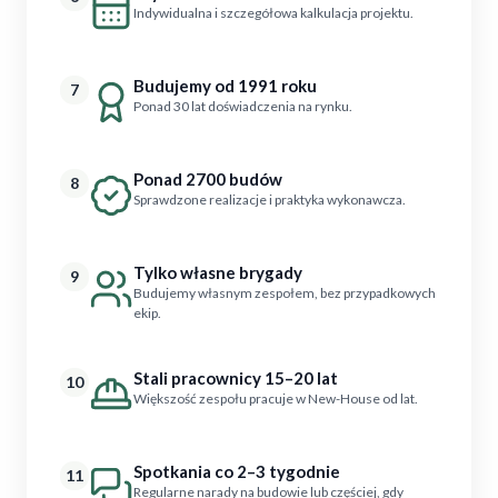
Indywidualna i szczegółowa kalkulacja projektu.
Budujemy od 1991 roku
7
Ponad 30 lat doświadczenia na rynku.
Ponad 2700 budów
8
Sprawdzone realizacje i praktyka wykonawcza.
Tylko własne brygady
9
Budujemy własnym zespołem, bez przypadkowych
ekip.
Stali pracownicy 15–20 lat
10
Większość zespołu pracuje w New-House od lat.
Spotkania co 2–3 tygodnie
11
Regularne narady na budowie lub częściej, gdy