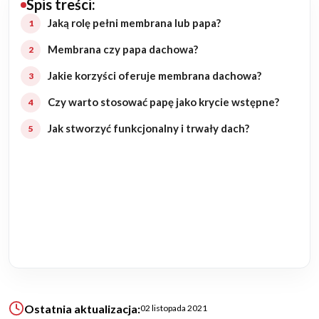
Spis treści:
Budowa domu
Jaką rolę pełni membrana lub papa?
Membrana czy papa dachowa?
Rezydencje
Jakie korzyści oferuje membrana dachowa?
Rozbudowa
Czy warto stosować papę jako krycie wstępne?
Jak stworzyć funkcjonalny i trwały dach?
Remonty
Budynki biurowe
Realizacje
Referencje
Filmy
Ostatnia aktualizacja:
02 listopada 2021
Ogrody