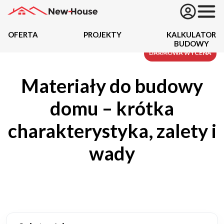
OFERTA
PROJEKTY
KALKULATOR
BUDOWY
Projekty
DARMOWA WYCENA
Materiały do budowy
Oferta
domu – krótka
Działki
charakterystyka, zalety i
Kredyty
wady
Dokumentacja
20434
Projektów z wyceną
Projekty indywidualne