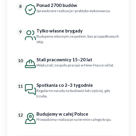
Ponad 2700 budów
8
Sprawdzone realizacje i praktyka wykonawcza.
Tylko własne brygady
9
Budujemy własnym zespołem, bez przypadkowych
ekip.
Stali pracownicy 15–20 lat
10
Większość zespołu pracuje w New-House od lat.
Spotkania co 2–3 tygodnie
11
Regularne narady na budowie lub częściej, gdy
trzeba.
Budujemy w całej Polsce
12
Prowadzimy realizacje na terenie całego kraju.