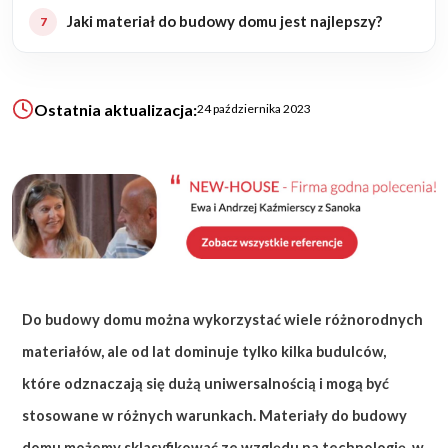
Jaki materiał do budowy domu jest najlepszy?
KALKULATOR BUDOWY
BLOG
O NAS
Ostatnia aktualizacja:
24 października 2023
KONAKT
ZAPISZ SIĘ
Do budowy domu można wykorzystać wiele różnorodnych
materiałów, ale od lat dominuje tylko kilka budulców,
które odznaczają się dużą uniwersalnością i mogą być
stosowane w różnych warunkach. Materiały do budowy
domu możemy sklasyfikować ze względu na technologię, w