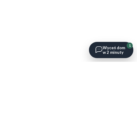
1
Wyceń dom
w 2 minuty