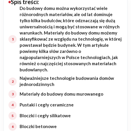
Spis treści:
Do budowy domu można wykorzystać wiele
Budowa domu
różnorodnych materiałów, ale od lat dominuje
tylko kilka budulców, które odznaczają się dużą
Rezydencje
uniwersalnością i mogą być stosowane w różnych
warunkach. Materiały do budowy domu możemy
sklasyfikować ze względu na technologię, w której
Rozbudowa
powstawał będzie budynek. W tym artykule
powiemy kilka słów zarówno o
Remonty
najpopularniejszych w Polsce technologiach, jak
również o najczęściej stosowanych materiałach
Budynki biurowe
budowlanych.
Najważniejsze technologie budowania domów
Realizacje
jednorodzinnych
Materiały do budowy domu murowanego
Referencje
Pustaki i cegły ceramiczne
Filmy
Bloczki i cegły silikatowe
Bloczki betonowe
Ogrody