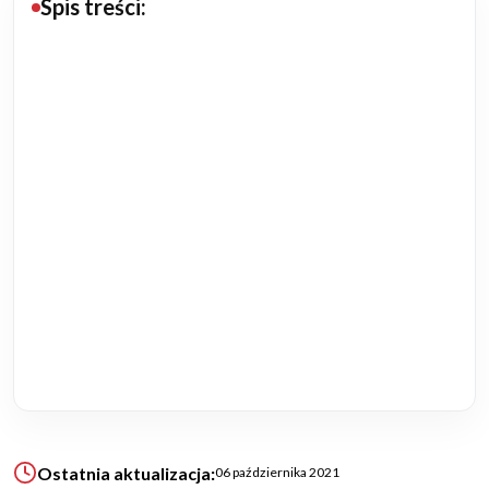
Spis treści:
Budowa domu
Rezydencje
Rozbudowa
Remonty
Budynki biurowe
Realizacje
Referencje
Filmy
Ostatnia aktualizacja:
06 października 2021
Ogrody