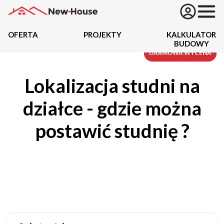
OFERTA
PROJEKTY
KALKULATOR
BUDOWY
Projekty
DARMOWA WYCENA
Lokalizacja studni na
Oferta
działce - gdzie można
Działki
postawić studnię ?
Kredyty
Dokumentacja
20434
Projektów z wyceną
Projekty indywidualne