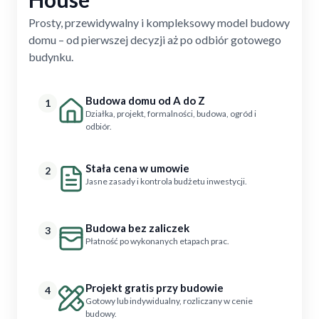
Prosty, przewidywalny i kompleksowy model budowy
domu – od pierwszej decyzji aż po odbiór gotowego
budynku.
Budowa domu od A do Z
1
Działka, projekt, formalności, budowa, ogród i
odbiór.
Stała cena w umowie
2
Jasne zasady i kontrola budżetu inwestycji.
Budowa bez zaliczek
3
Płatność po wykonanych etapach prac.
Projekt gratis przy budowie
4
Gotowy lub indywidualny, rozliczany w cenie
budowy.