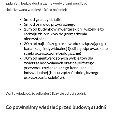
zadaniem będzie dostarczanie wody pitnej, musi być
zlokalizowana w odległości co najmniej:
5m od granicy działki,
5m od osi rowu przydrożnego,
15m od budynków inwentarskich i wszelkiego
rodzaju zbiorników do gromadzenia
nieczystości
30m od najbliższego przewodu rozłączającego
kanalizacji indywidualnej (jeśli są odprowadzane
ścieki oczyszczone biologicznie)
70m od nieutwardzonych wybiegów dla
zwierząt hodowlanych oraz najbliższego
przewodu rozłączającego kanalizacji
indywidualnej (bez urządzeń biologicznego
oczyszczania ścieków).
Warto wiedzieć, że odległość liczy się od osi studni.
Co powinniśmy wiedzieć przed budową studni?