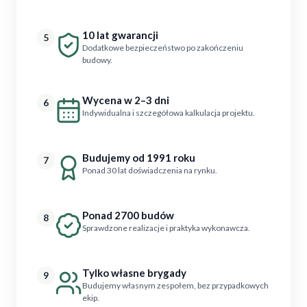
10 lat gwarancji
5
Dodatkowe bezpieczeństwo po zakończeniu
budowy.
Wycena w 2–3 dni
6
Indywidualna i szczegółowa kalkulacja projektu.
Budujemy od 1991 roku
7
Ponad 30 lat doświadczenia na rynku.
Ponad 2700 budów
8
Sprawdzone realizacje i praktyka wykonawcza.
Tylko własne brygady
9
Budujemy własnym zespołem, bez przypadkowych
ekip.